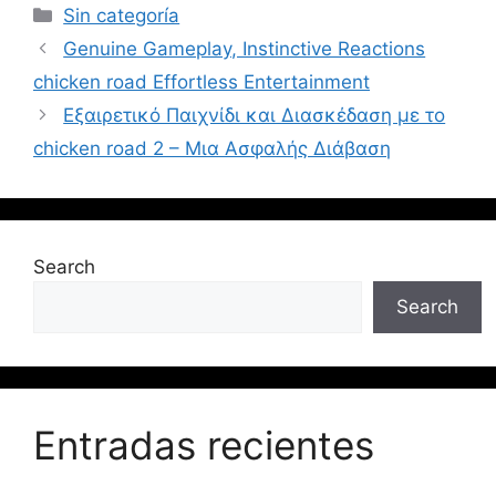
Sin categoría
Genuine Gameplay, Instinctive Reactions
chicken road Effortless Entertainment
Εξαιρετικό Παιχνίδι και Διασκέδαση με το
chicken road 2 – Μια Ασφαλής Διάβαση
Search
Search
Entradas recientes