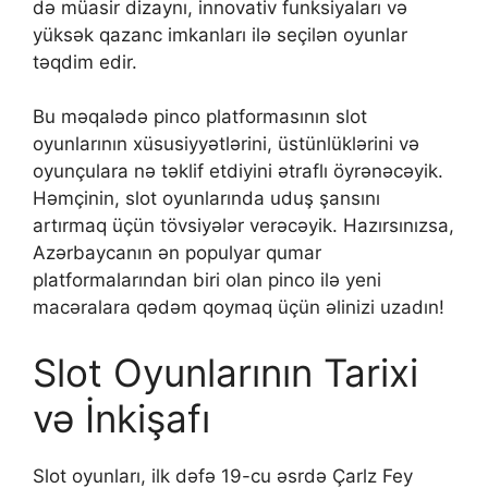
də müasir dizaynı, innovativ funksiyaları və
yüksək qazanc imkanları ilə seçilən oyunlar
təqdim edir.
Bu məqalədə pinco platformasının slot
oyunlarının xüsusiyyətlərini, üstünlüklərini və
oyunçulara nə təklif etdiyini ətraflı öyrənəcəyik.
Həmçinin, slot oyunlarında uduş şansını
artırmaq üçün tövsiyələr verəcəyik. Hazırsınızsa,
Azərbaycanın ən populyar qumar
platformalarından biri olan pinco ilə yeni
macəralara qədəm qoymaq üçün əlinizi uzadın!
Slot Oyunlarının Tarixi
və İnkişafı
Slot oyunları, ilk dəfə 19-cu əsrdə Çarlz Fey