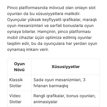
Pinco platformasında mövcud olan onlayn slot
oyunları da bu xüsusiyyətlərə malikdir.
Oyunçular yüksək keyfiyyətli qrafikalar, maraqlı
oyun mexanizmləri və sərfəli bonuslarla oyun
oynaya bilərlər. Həmçinin, pinco platforması
mobil cihazlar üçün optimizə edilmiş oyunlar
təqdim edir, bu da oyunçulara hər yerdən oyun
oynamaq imkanı verir.
Oyun
Xüsusiyyətlər
Növü
Klassik
Sadə oyun mexanizmləri, 3
Slotlar
fırlanan barmaqlıq
Video
Rəngli qrafikalar, bonus oyunları,
Slotlar
animasiyalar