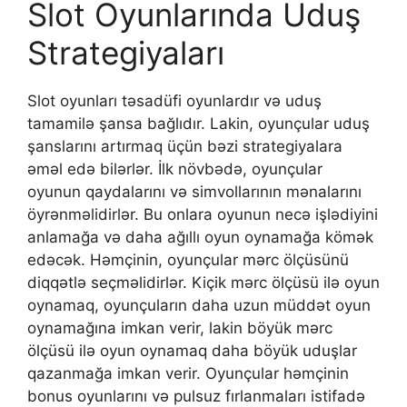
Slot Oyunlarında Uduş
Strategiyaları
Slot oyunları təsadüfi oyunlardır və uduş
tamamilə şansa bağlıdır. Lakin, oyunçular uduş
şanslarını artırmaq üçün bəzi strategiyalara
əməl edə bilərlər. İlk növbədə, oyunçular
oyunun qaydalarını və simvollarının mənalarını
öyrənməlidirlər. Bu onlara oyunun necə işlədiyini
anlamağa və daha ağıllı oyun oynamağa kömək
edəcək. Həmçinin, oyunçular mərc ölçüsünü
diqqətlə seçməlidirlər. Kiçik mərc ölçüsü ilə oyun
oynamaq, oyunçuların daha uzun müddət oyun
oynamağına imkan verir, lakin böyük mərc
ölçüsü ilə oyun oynamaq daha böyük uduşlar
qazanmağa imkan verir. Oyunçular həmçinin
bonus oyunlarını və pulsuz fırlanmaları istifadə