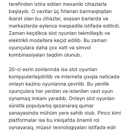
tərəfindən ixtira edilən mexaniki cihazlarla
başlayıb. O vaxtlar üç fırlanan barmaqlıqdan
ibarət olan bu cihazlar, əsasən barlarda və
mərkəzlərdə əyləncə məqsədilə istifadə edilirdi.
Zaman keçdikcə slot oyunları təkmilləşib və
elektrikli modellərə keçid edilib. Bu zaman
oyunçulara daha çox xətt və simvol
kombinasiyaları təqdim olunub.
20-ci əsrin sonlarında isə slot oyunları
kompyuterləşdirilib və internetə çıxışla nəticədə
onlayn kazino oyunlarına çevrilib. Bu yenilik
oyunçulara hər yerdən və istənilən vaxt oyun
oynamaq imkanı yaradıb. Onlayn slot oyunları
sürətlə populyarlıq qazanaraq qumar
sənayəsində mühüm yerə sahib olub. Pinco kimi
platformalar isə bu inkişafda önəmli rol
oynayaraq, müasir texnologiyaları istifadə edir