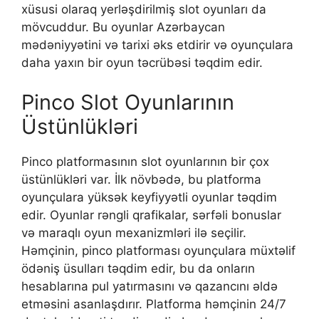
xüsusi olaraq yerləşdirilmiş slot oyunları da
mövcuddur. Bu oyunlar Azərbaycan
mədəniyyətini və tarixi əks etdirir və oyunçulara
daha yaxın bir oyun təcrübəsi təqdim edir.
Pinco Slot Oyunlarının
Üstünlükləri
Pinco platformasının slot oyunlarının bir çox
üstünlükləri var. İlk növbədə, bu platforma
oyunçulara yüksək keyfiyyətli oyunlar təqdim
edir. Oyunlar rəngli qrafikalar, sərfəli bonuslar
və maraqlı oyun mexanizmləri ilə seçilir.
Həmçinin, pinco platforması oyunçulara müxtəlif
ödəniş üsulları təqdim edir, bu da onların
hesablarına pul yatırmasını və qazancını əldə
etməsini asanlaşdırır. Platforma həmçinin 24/7