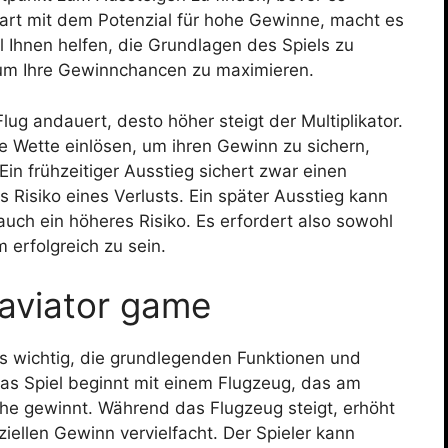
paart mit dem Potenzial für hohe Gewinne, macht es
oll Ihnen helfen, die Grundlagen des Spiels zu
 um Ihre Gewinnchancen zu maximieren.
Flug andauert, desto höher steigt der Multiplikator.
e Wette einlösen, um ihren Gewinn zu sichern,
in frühzeitiger Ausstieg sichert zwar einen
 Risiko eines Verlusts. Ein später Ausstieg kann
uch ein höheres Risiko. Es erfordert also sowohl
 erfolgreich zu sein.
aviator game
es wichtig, die grundlegenden Funktionen und
as Spiel beginnt mit einem Flugzeug, das am
öhe gewinnt. Während das Flugzeug steigt, erhöht
ziellen Gewinn vervielfacht. Der Spieler kann