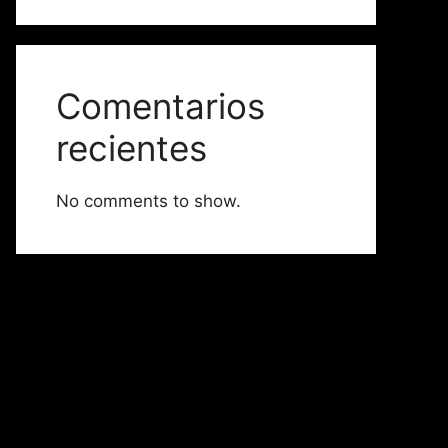
Comentarios
recientes
No comments to show.