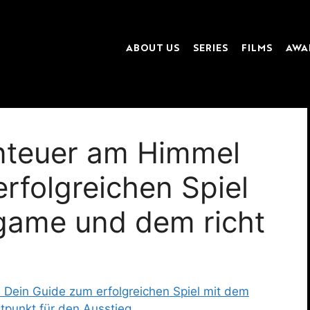
ABOUT US
SERIES
FILMS
AWA
nteuer am Himmel
rfolgreichen Spiel
 game und dem richt
Dein Guide zum erfolgreichen Spiel mit dem
tpunkt für den Ausstieg.