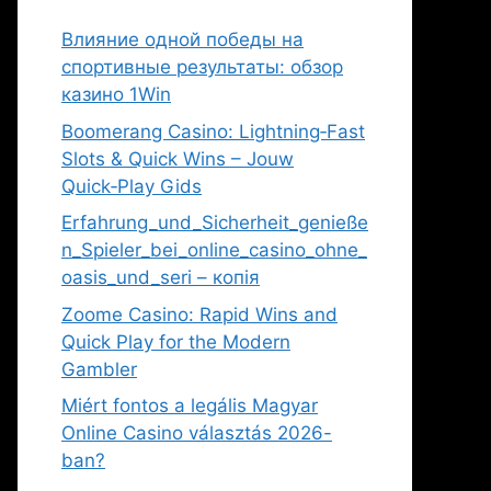
Влияние одной победы на
спортивные результаты: обзор
казино 1Win
Boomerang Casino: Lightning‑Fast
Slots & Quick Wins – Jouw
Quick‑Play Gids
Erfahrung_und_Sicherheit_genieße
n_Spieler_bei_online_casino_ohne_
oasis_und_seri – копія
Zoome Casino: Rapid Wins and
Quick Play for the Modern
Gambler
Miért fontos a legális Magyar
Online Casino választás 2026-
ban?