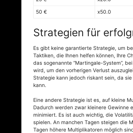
50 €
x50.0
Strategien für erfol
Es gibt keine garantierte Strategie, um b
Taktiken, die Ihnen helfen können, Ihre C
das sogenannte “Martingale-System”, bei
wird, um den vorherigen Verlust auszugle
Strategie kann jedoch riskant sein, da si
kann.
Eine andere Strategie ist es, auf kleine M
Dadurch werden zwar kleinere Gewinne erz
minimiert. Es ist auch wichtig, die Volati
spielen. An manchen Tagen steigen die M
Tagen höhere Multiplikatoren möglich sind