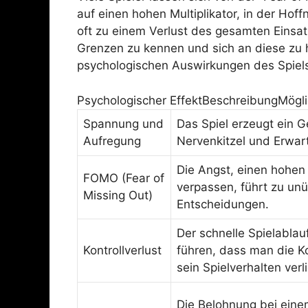
auf einen hohen Multiplikator, in der Ho
oft zu einem Verlust des gesamten Einsatz
Grenzen zu kennen und sich an diese zu ha
psychologischen Auswirkungen des Spiel
Psychologischer EffektBeschreibungMö
Spannung und
Das Spiel erzeugt ein G
Aufregung
Nervenkitzel und Erwar
Die Angst, einen hohen
FOMO (Fear of
verpassen, führt zu un
Missing Out)
Entscheidungen.
Der schnelle Spielabla
Kontrollverlust
führen, dass man die Ko
sein Spielverhalten verli
Die Belohnung bei ein