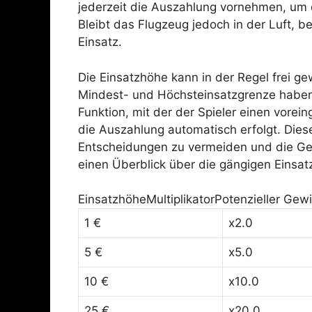
jederzeit die Auszahlung vornehmen, um d
Bleibt das Flugzeug jedoch in der Luft, bev
Einsatz.
Die Einsatzhöhe kann in der Regel frei g
Mindest- und Höchsteinsatzgrenze haben.
Funktion, mit der der Spieler einen vorein
die Auszahlung automatisch erfolgt. Diese
Entscheidungen zu vermeiden und die Gew
einen Überblick über die gängigen Einsa
EinsatzhöheMultiplikatorPotenzieller Gew
1 €
x2.0
5 €
x5.0
10 €
x10.0
25 €
x20.0