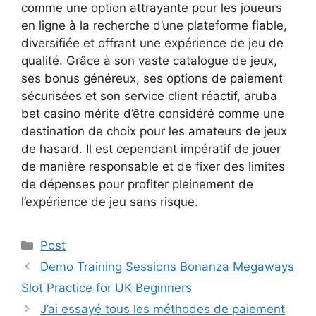
comme une option attrayante pour les joueurs
en ligne à la recherche d’une plateforme fiable,
diversifiée et offrant une expérience de jeu de
qualité. Grâce à son vaste catalogue de jeux,
ses bonus généreux, ses options de paiement
sécurisées et son service client réactif, aruba
bet casino mérite d’être considéré comme une
destination de choix pour les amateurs de jeux
de hasard. Il est cependant impératif de jouer
de manière responsable et de fixer des limites
de dépenses pour profiter pleinement de
l’expérience de jeu sans risque.
Post
Demo Training Sessions Bonanza Megaways
Slot Practice for UK Beginners
J’ai essayé tous les méthodes de paiement