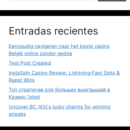
Entradas recientes
Eenvoudig navigeren naar het beste casino
België online zonder gedoe
Test Post Created
InstaSpin Casino Review: Lightning‑Fast Slots &
Rapid Wins
Топ стратегии для больших выигрышей в
Казино 1xbet
Uncover BC 게임’s lucky charms for winning
streaks