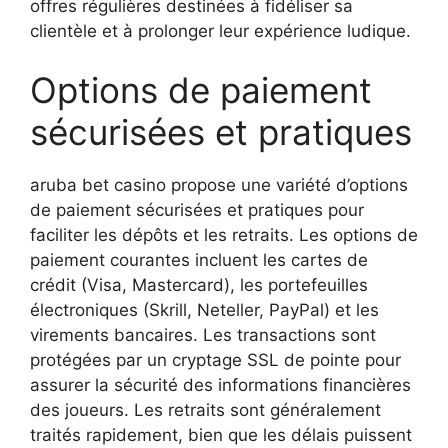
offres régulières destinées à fidéliser sa
clientèle et à prolonger leur expérience ludique.
Options de paiement
sécurisées et pratiques
aruba bet casino propose une variété d’options
de paiement sécurisées et pratiques pour
faciliter les dépôts et les retraits. Les options de
paiement courantes incluent les cartes de
crédit (Visa, Mastercard), les portefeuilles
électroniques (Skrill, Neteller, PayPal) et les
virements bancaires. Les transactions sont
protégées par un cryptage SSL de pointe pour
assurer la sécurité des informations financières
des joueurs. Les retraits sont généralement
traités rapidement, bien que les délais puissent