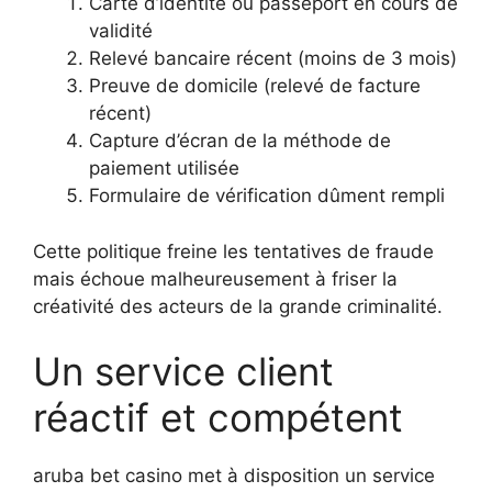
Carte d’identité ou passeport en cours de
validité
Relevé bancaire récent (moins de 3 mois)
Preuve de domicile (relevé de facture
récent)
Capture d’écran de la méthode de
paiement utilisée
Formulaire de vérification dûment rempli
Cette politique freine les tentatives de fraude
mais échoue malheureusement à friser la
créativité des acteurs de la grande criminalité.
Un service client
réactif et compétent
aruba bet casino met à disposition un service