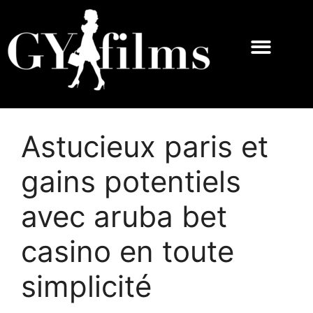
Astucieux paris et
gains potentiels
avec aruba bet
casino en toute
simplicité