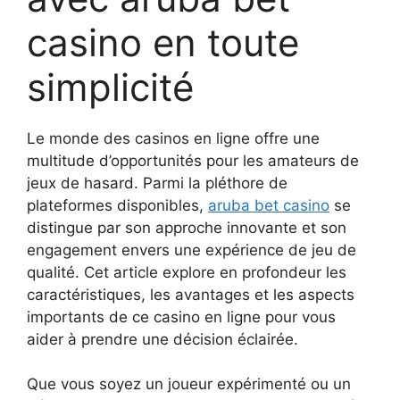
casino en toute
simplicité
Le monde des casinos en ligne offre une
multitude d’opportunités pour les amateurs de
jeux de hasard. Parmi la pléthore de
plateformes disponibles,
aruba bet casino
se
distingue par son approche innovante et son
engagement envers une expérience de jeu de
qualité. Cet article explore en profondeur les
caractéristiques, les avantages et les aspects
importants de ce casino en ligne pour vous
aider à prendre une décision éclairée.
Que vous soyez un joueur expérimenté ou un