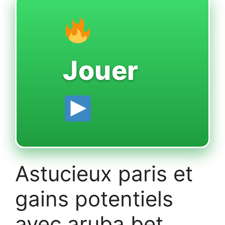
Jouer
Astucieux paris et
gains potentiels
avec aruba bet