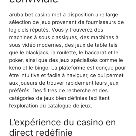
aruba bet casino met à disposition une large
sélection de jeux provenant de fournisseurs de
logiciels réputés. Vous y trouverez des
machines à sous classiques, des machines à
sous vidéo modernes, des jeux de table tels
que le blackjack, la roulette, le baccarat et le
poker, ainsi que des jeux spécialisés comme le
keno et le bingo. La plateforme est conçue pour
être intuitive et facile à naviguer, ce qui permet
aux joueurs de trouver rapidement leurs jeux
préférés. Des filtres de recherche et des
catégories de jeux bien définies facilitent
l’exploration du catalogue de jeux.
L’expérience du casino en
direct redéfinie