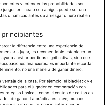
 oponentes y entender las probabilidades son
de juegos en línea o con amigos puede ser una
tas dinámicas antes de arriesgar dinero real en
 principiantes
arcar la diferencia entre una experiencia de
comenzar a jugar, es recomendable establecer un
 ayuda a evitar pérdidas significativas, sino que
reocupaciones financieras. Es importante recordar
etenimiento, no una manera de ganar dinero.
 ventaja de la casa. Por ejemplo, el blackjack y el
bilidades para el jugador en comparación con
r estrategias básicas, como el conteo de cartas en
dades de ganar. La práctica es clave; muchos
s juegos para que los principiantes puedan