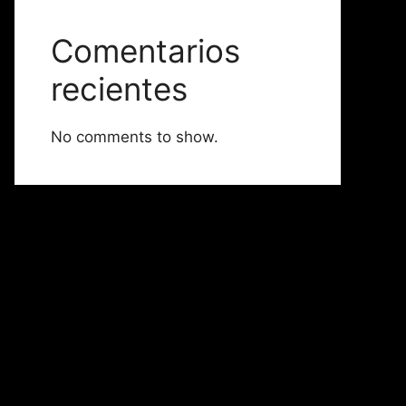
Comentarios
recientes
No comments to show.