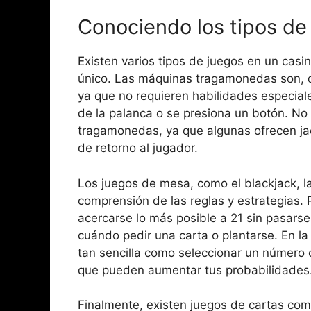
Conociendo los tipos de
Existen varios tipos de juegos en un casin
único. Las máquinas tragamonedas son, qu
ya que no requieren habilidades especial
de la palanca o se presiona un botón. No 
tragamonedas, ya que algunas ofrecen jac
de retorno al jugador.
Los juegos de mesa, como el blackjack, la
comprensión de las reglas y estrategias. P
acercarse lo más posible a 21 sin pasarse
cuándo pedir una carta o plantarse. En la
tan sencilla como seleccionar un número 
que pueden aumentar tus probabilidades
Finalmente, existen juegos de cartas com