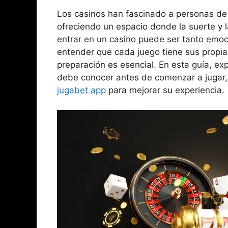
Los casinos han fascinado a personas de t
ofreciendo un espacio donde la suerte y la
entrar en un casino puede ser tanto emo
entender que cada juego tiene sus propias
preparación es esencial. En esta guía, e
debe conocer antes de comenzar a jugar, 
jugabet app
para mejorar su experiencia.