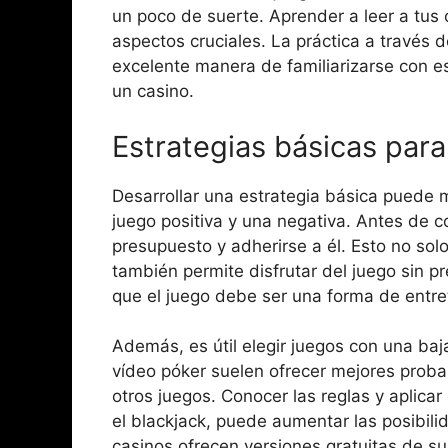
un poco de suerte. Aprender a leer a tus
aspectos cruciales. La práctica a través 
excelente manera de familiarizarse con es
un casino.
Estrategias básicas para
Desarrollar una estrategia básica puede m
juego positiva y una negativa. Antes de 
presupuesto y adherirse a él. Esto no solo
también permite disfrutar del juego sin p
que el juego debe ser una forma de entr
Además, es útil elegir juegos con una baja
vídeo póker suelen ofrecer mejores proba
otros juegos. Conocer las reglas y aplica
el blackjack, puede aumentar las posibili
casinos ofrecen versiones gratuitas de su