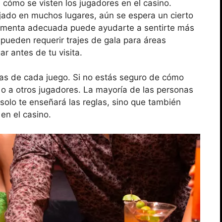
cómo se visten los jugadores en el casino.
jado en muchos lugares, aún se espera un cierto
stimenta adecuada puede ayudarte a sentirte más
pueden requerir trajes de gala para áreas
ar antes de tu visita.
glas de cada juego. Si no estás seguro de cómo
 o a otros jugadores. La mayoría de las personas
solo te enseñará las reglas, sino que también
en el casino.