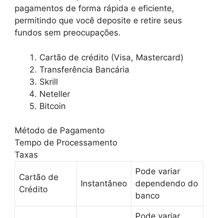
pagamentos de forma rápida e eficiente,
permitindo que você deposite e retire seus
fundos sem preocupações.
Cartão de crédito (Visa, Mastercard)
Transferência Bancária
Skrill
Neteller
Bitcoin
Método de Pagamento
Tempo de Processamento
Taxas
Pode variar
Cartão de
Instantâneo
dependendo do
Crédito
banco
Pode variar