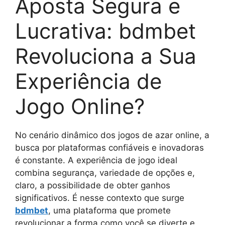
Aposta Segura e
Lucrativa: bdmbet
Revoluciona a Sua
Experiência de
Jogo Online?
No cenário dinâmico dos jogos de azar online, a
busca por plataformas confiáveis e inovadoras
é constante. A experiência de jogo ideal
combina segurança, variedade de opções e,
claro, a possibilidade de obter ganhos
significativos. É nesse contexto que surge
bdmbet
, uma plataforma que promete
revolucionar a forma como você se diverte e