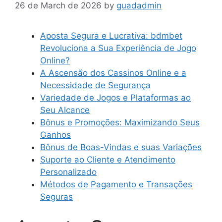
26 de March de 2026
by
guadadmin
Aposta Segura e Lucrativa: bdmbet
Revoluciona a Sua Experiência de Jogo
Online?
A Ascensão dos Cassinos Online e a
Necessidade de Segurança
Variedade de Jogos e Plataformas ao
Seu Alcance
Bônus e Promoções: Maximizando Seus
Ganhos
Bônus de Boas-Vindas e suas Variações
Suporte ao Cliente e Atendimento
Personalizado
Métodos de Pagamento e Transações
Seguras