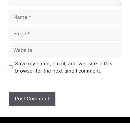
Save my name, email, and website in this
browser for the next time I comment.