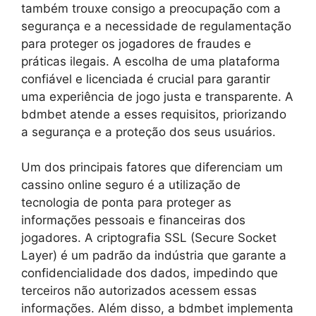
também trouxe consigo a preocupação com a
segurança e a necessidade de regulamentação
para proteger os jogadores de fraudes e
práticas ilegais. A escolha de uma plataforma
confiável e licenciada é crucial para garantir
uma experiência de jogo justa e transparente. A
bdmbet atende a esses requisitos, priorizando
a segurança e a proteção dos seus usuários.
Um dos principais fatores que diferenciam um
cassino online seguro é a utilização de
tecnologia de ponta para proteger as
informações pessoais e financeiras dos
jogadores. A criptografia SSL (Secure Socket
Layer) é um padrão da indústria que garante a
confidencialidade dos dados, impedindo que
terceiros não autorizados acessem essas
informações. Além disso, a bdmbet implementa