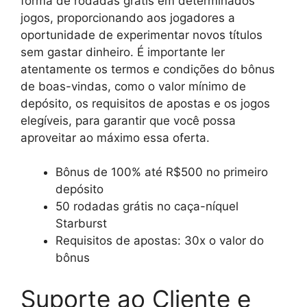
forma de rodadas grátis em determinados
jogos, proporcionando aos jogadores a
oportunidade de experimentar novos títulos
sem gastar dinheiro. É importante ler
atentamente os termos e condições do bônus
de boas-vindas, como o valor mínimo de
depósito, os requisitos de apostas e os jogos
elegíveis, para garantir que você possa
aproveitar ao máximo essa oferta.
Bônus de 100% até R$500 no primeiro
depósito
50 rodadas grátis no caça-níquel
Starburst
Requisitos de apostas: 30x o valor do
bônus
Suporte ao Cliente e