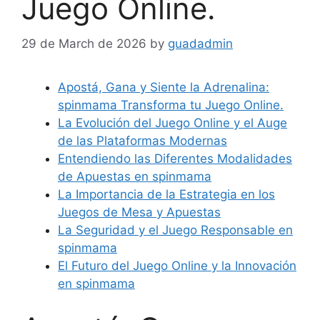
Juego Online.
29 de March de 2026
by
guadadmin
Apostá, Gana y Siente la Adrenalina:
spinmama Transforma tu Juego Online.
La Evolución del Juego Online y el Auge
de las Plataformas Modernas
Entendiendo las Diferentes Modalidades
de Apuestas en spinmama
La Importancia de la Estrategia en los
Juegos de Mesa y Apuestas
La Seguridad y el Juego Responsable en
spinmama
El Futuro del Juego Online y la Innovación
en spinmama