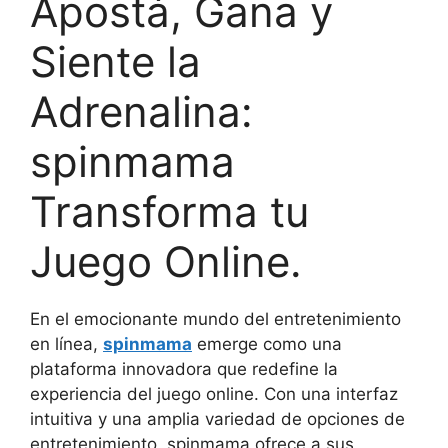
Apostá, Gana y
Siente la
Adrenalina:
spinmama
Transforma tu
Juego Online.
En el emocionante mundo del entretenimiento
en línea,
spinmama
emerge como una
plataforma innovadora que redefine la
experiencia del juego online. Con una interfaz
intuitiva y una amplia variedad de opciones de
entretenimiento, spinmama ofrece a sus