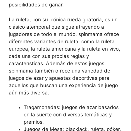
posibilidades de ganar.
La ruleta, con su icónica rueda giratoria, es un
clásico atemporal que sigue atrayendo a
jugadores de todo el mundo. spinmama ofrece
diferentes variantes de ruleta, como la ruleta
europea, la ruleta americana y la ruleta en vivo,
cada una con sus propias reglas y
características. Además de estos juegos,
spinmama también ofrece una variedad de
juegos de azar y apuestas deportivas para
aquellos que buscan una experiencia de juego
aún más diversa.
Tragamonedas: juegos de azar basados
en la suerte con diversas temáticas y
premios.
Juegos de Mesa: blackjack, ruleta, póker,