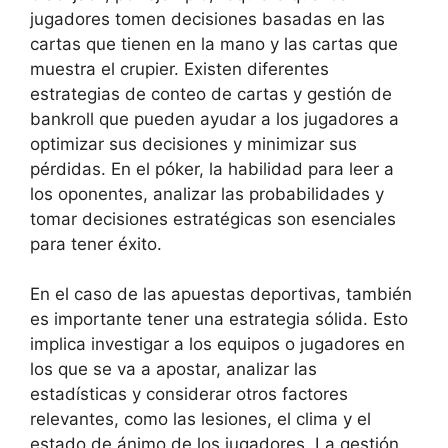
jugadores tomen decisiones basadas en las
cartas que tienen en la mano y las cartas que
muestra el crupier. Existen diferentes
estrategias de conteo de cartas y gestión de
bankroll que pueden ayudar a los jugadores a
optimizar sus decisiones y minimizar sus
pérdidas. En el póker, la habilidad para leer a
los oponentes, analizar las probabilidades y
tomar decisiones estratégicas son esenciales
para tener éxito.
En el caso de las apuestas deportivas, también
es importante tener una estrategia sólida. Esto
implica investigar a los equipos o jugadores en
los que se va a apostar, analizar las
estadísticas y considerar otros factores
relevantes, como las lesiones, el clima y el
estado de ánimo de los jugadores. La gestión