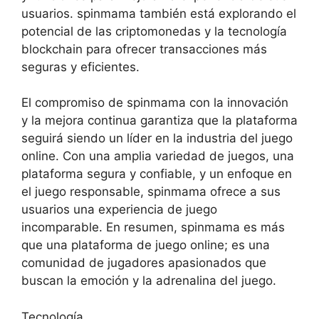
usuarios. spinmama también está explorando el
potencial de las criptomonedas y la tecnología
blockchain para ofrecer transacciones más
seguras y eficientes.
El compromiso de spinmama con la innovación
y la mejora continua garantiza que la plataforma
seguirá siendo un líder en la industria del juego
online. Con una amplia variedad de juegos, una
plataforma segura y confiable, y un enfoque en
el juego responsable, spinmama ofrece a sus
usuarios una experiencia de juego
incomparable. En resumen, spinmama es más
que una plataforma de juego online; es una
comunidad de jugadores apasionados que
buscan la emoción y la adrenalina del juego.
Tecnología