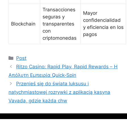
Transacciones
Mayor
seguras y
confidencialidad
Blockchain
transparentes
y eficiencia en los
con
pagos
criptomonedas
Post
Ritzo Casino: Rapid Play, Rapid Rewards – Η
Απόλυτη Εμπειρία Quick‑Spin
Przenieś się do świata luksusu i
natychmiastowej rozrywki z aplikacją kasyna
Vavada, gdzie każda chw