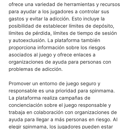
ofrece una variedad de herramientas y recursos
para ayudar a los jugadores a controlar sus
gastos y evitar la adicción. Esto incluye la
posibilidad de establecer límites de depósito,
límites de pérdida, límites de tiempo de sesión
y autoexclusión. La plataforma también
proporciona información sobre los riesgos
asociados al juego y ofrece enlaces a
organizaciones de ayuda para personas con
problemas de adicción.
Promover un entorno de juego seguro y
responsable es una prioridad para spinmama.
La plataforma realiza campañas de
concienciación sobre el juego responsable y
trabaja en colaboración con organizaciones de
ayuda para llegar a más personas en riesgo. Al
elegir spinmama, los jugadores pueden estar