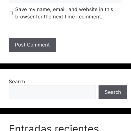
Save my name, email, and website in this
browser for the next time I comment.
Search
Search
Entradas recientes