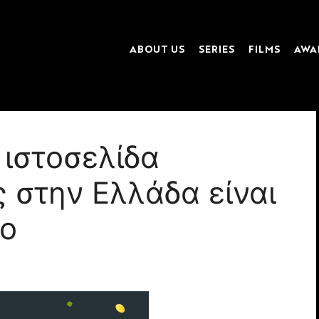
ABOUT US
SERIES
FILMS
AWA
 ιστοσελίδα
ς στην Ελλάδα είναι
no