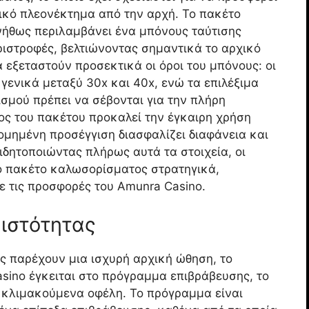
ικό πλεονέκτημα από την αρχή. Το πακέτο
ήθως περιλαμβάνει ένα μπόνους ταύτισης
ιστροφές, βελτιώνοντας σημαντικά το αρχικό
 εξεταστούν προσεκτικά οι όροι του μπόνους: οι
γενικά μεταξύ 30x και 40x, ενώ τα επιλέξιμα
ισμού πρέπει να σέβονται για την πλήρη
ος του πακέτου προκαλεί την έγκαιρη χρήση
ομημένη προσέγγιση διασφαλίζει διαφάνεια και
ειδητοποιώντας πλήρως αυτά τα στοιχεία, οι
ο πακέτο καλωσορίσματος στρατηγικά,
ε τις προσφορές του Amunra Casino.
ιστότητας
 παρέχουν μια ισχυρή αρχική ώθηση, το
ino έγκειται στο πρόγραμμα επιβράβευσης, το
ε κλιμακούμενα οφέλη. Το πρόγραμμα είναι