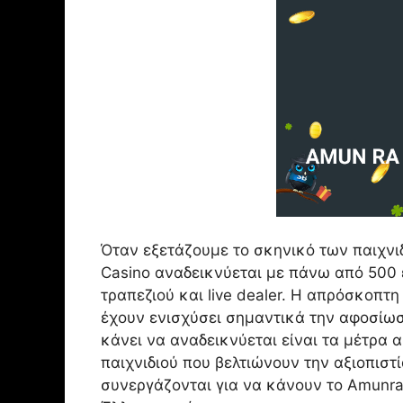
Όταν εξετάζουμε το σκηνικό των παιχνι
Casino αναδεικνύεται με πάνω από 500 ε
τραπεζιού και live dealer. Η απρόσκοπτ
έχουν ενισχύσει σημαντικά την αφοσίω
κάνει να αναδεικνύεται είναι τα μέτρα
παιχνιδιού που βελτιώνουν την αξιοπιστί
συνεργάζονται για να κάνουν το Amunra