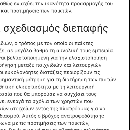
καθώς ενισχύει την ικανότητα προσαρμογής του
 και προτιμήσεις των παικτών.
ι σχεδιασμός διεπαφής
διών, ο τρόπος με τον οποίο οι παίκτες
ει σε μεγάλο βαθμό τη συνολική τους εμπειρία.
αι βελτιστοποιημένη για την ελαχιστοποίηση
οήγηση μεταξύ παιχνιδιών και λειτουργιών
οι ευκολονόητες διατάξεις περιορίζουν τις
σημαντική μέτρηση για τη διατήρηση των πιστών
θητική ελκυστικότητα με τη λειτουργική
ασία που θα μπορούσε να συγχίσει τους
νει ενεργά τα σχόλια των χρηστών που
κών στοιχείων εντός της πλατφόρμας για να
εδιασμού. Αυτός ο βρόχος ανατροφοδότησης
φωνα με τις προτιμήσεις των παικτών,