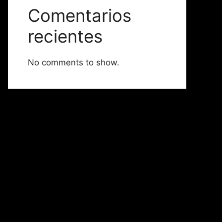
Comentarios
recientes
No comments to show.