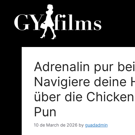
Adrenalin pur b
Navigiere deine 
über die Chicke
Pun
10 de March de 2026
by
guadadmin