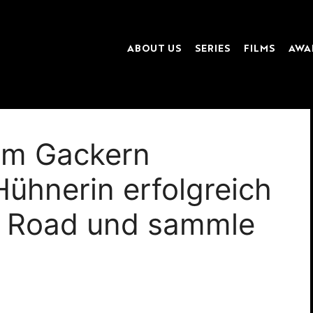
ABOUT US
SERIES
FILMS
AWA
eim Gackern
Hühnerin erfolgreich
n Road und sammle