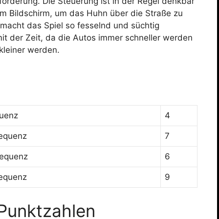
forderung. Die Steuerung ist in der Regel denkbar
 dem Bildschirm, um das Huhn über die Straße zu
macht das Spiel so fesselnd und süchtig
it der Zeit, da die Autos immer schneller werden
kleiner werden.
uenz
4
requenz
7
requenz
6
requenz
9
 Punktzahlen