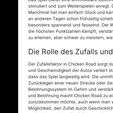
stimuliert und zum Weiterspielen anregt. De
Manchmal hat man einfach Glück und kan
an anderen Tagen schon frühzeitig scheit
besonders spannend und fesselnd. Der 
die höchsten Punktzahlen kämpft, verstärkt
zu erlernen, aber schwer zu meistern, wa
Die Rolle des Zufalls un
Der Zufallsfaktor in Chicken Road sorgt d
und Geschwindigkeit der Autos variiert s
dass das Spiel langweilig wird. Die unmitt
Zurücklegen einer neuen Strecke oder das
Belohnungssystem im Gehirn und verstärkt
und Belohnung macht Chicken Road zu ei
zurückkommen möchte, auch wenn man wied
Möglichkeit, den Zufall durch Geschicklic