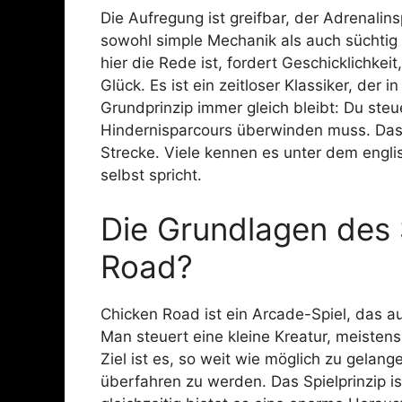
Die Aufregung ist greifbar, der Adrenalin
sowohl simple Mechanik als auch süchtig
hier die Rede ist, fordert Geschicklichke
Glück. Es ist ein zeitloser Klassiker, der i
Grundprinzip immer gleich bleibt: Du steue
Hindernisparcours überwinden muss. Das K
Strecke. Viele kennen es unter dem englis
selbst spricht.
Die Grundlagen des 
Road?
Chicken Road ist ein Arcade-Spiel, das au
Man steuert eine kleine Kreatur, meistens
Ziel ist es, so weit wie möglich zu gela
überfahren zu werden. Das Spielprinzip ist