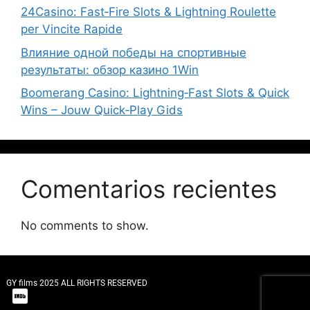
24Casino: Fast‑Fire Slots & Lightning Roulette
per Vincite Rapide
Влияние одной победы на спортивные
результаты: обзор казино 1Win
Boomerang Casino: Lightning‑Fast Slots & Quick
Wins – Jouw Quick‑Play Gids
Comentarios recientes
No comments to show.
GY films 2025 ALL RIGHTS RESERVED