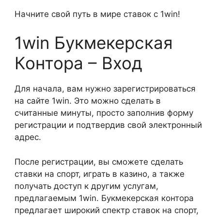
Начните свой путь в мире ставок с 1win!
1win Букмекерская
Контора – Вход
Для начала, вам нужно зарегистрироваться
на сайте 1win. Это можно сделать в
считанные минуты, просто заполнив форму
регистрации и подтвердив свой электронный
адрес.
После регистрации, вы сможете сделать
ставки на спорт, играть в казино, а также
получать доступ к другим услугам,
предлагаемым 1win. Букмекерская контора
предлагает широкий спектр ставок на спорт,