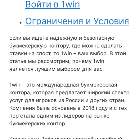
Войти в 1win
Ограничения и Условия
Если вы ищете надежную и безопасную
букмекерскую контору, где можно сделать
ставки на спорт, то 1win – ваш выбор. В этой
статье мы рассмотрим, почему 1win
является лучшим выбором для вас.
1win – это международная букмекерская
контора, которая предлагает широкий спектр
услуг для игроков из России и других стран.
Компания была основана в 2018 году и с тех
пор стала одним из лидеров на рынке
букмекерских контор.