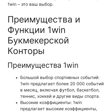
1win – это ваш выбор.
Преимущества и
Функции 1win
Букмекерской
Конторы
Преимущества 1win
Большой выбор спортивных событий:
1win предлагает более 20 000 событий
в месяц, включая футбол, баскетбол,
теннис, хоккей и другие виды спорта.
Высокие коэффициенты: 1win
предлагает высокие коэффициенты,