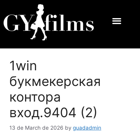
1win
букмекерская
контора
вход.9404 (2)
13 de March de 2026
by
guadadmin