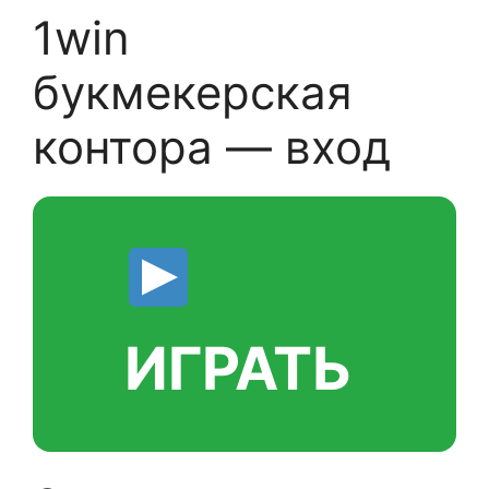
1win
букмекерская
контора — вход
ИГРАТЬ