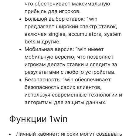
что обеспечивает максимальную
прибыль для игроков.
Большой выбор ставок: 1win
предлагает широкий спектр ставок,
включая singles, accumulators, system
bets и другие.
Мобильная версия: 1win имеет
мобильную версию, что позволяет
игрокам делать ставки и следить за
результатами с любого устройства.
Безопасность: 1win обеспечивает
безопасность своих клиентов,
используя современные технологии и
алгоритмы для защиты данных.
Функции 1win
Личный кабинет: игроки могут создавать