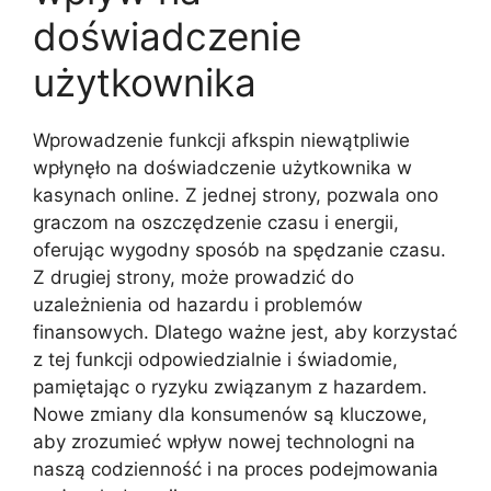
doświadczenie
użytkownika
Wprowadzenie funkcji afkspin niewątpliwie
wpłynęło na doświadczenie użytkownika w
kasynach online. Z jednej strony, pozwala ono
graczom na oszczędzenie czasu i energii,
oferując wygodny sposób na spędzanie czasu.
Z drugiej strony, może prowadzić do
uzależnienia od hazardu i problemów
finansowych. Dlatego ważne jest, aby korzystać
z tej funkcji odpowiedzialnie i świadomie,
pamiętając o ryzyku związanym z hazardem.
Nowe zmiany dla konsumenów są kluczowe,
aby zrozumieć wpływ nowej technologni na
naszą codzienność i na proces podejmowania