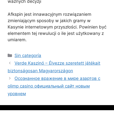
ważnych decyzji
Afkspin jest innawacyjnym rozwiązaniem
zmieniającym sposoby w jakich gramy w
Kasynie internetowym przyszłości. Powinien być
elementem tej rewulucji o ile jest użytkowany z
umiarem.
Sin categoría
Verde Kaszinó – Élvezze szeretett játékait
biztonságosan Magyarországon
Осознанное вражение в мире азартов с
olimp casino официальный сайт новым
уровнем