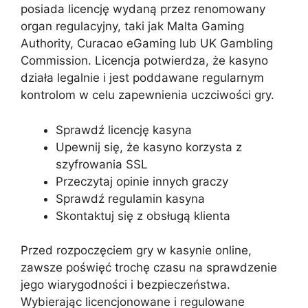
posiada licencję wydaną przez renomowany
organ regulacyjny, taki jak Malta Gaming
Authority, Curacao eGaming lub UK Gambling
Commission. Licencja potwierdza, że kasyno
działa legalnie i jest poddawane regularnym
kontrolom w celu zapewnienia uczciwości gry.
Sprawdź licencję kasyna
Upewnij się, że kasyno korzysta z
szyfrowania SSL
Przeczytaj opinie innych graczy
Sprawdź regulamin kasyna
Skontaktuj się z obsługą klienta
Przed rozpoczęciem gry w kasynie online,
zawsze poświęć trochę czasu na sprawdzenie
jego wiarygodności i bezpieczeństwa.
Wybierając licencjonowane i regulowane