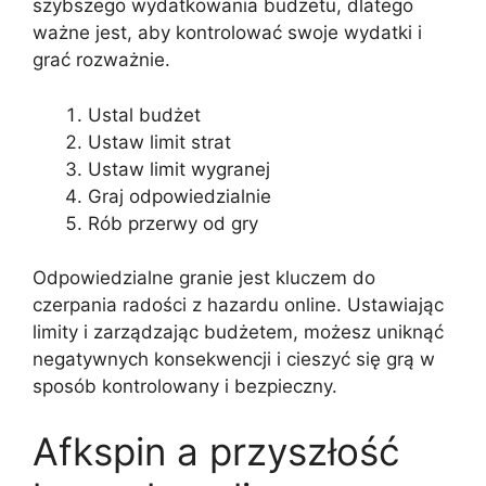
szybszego wydatkowania budżetu, dlatego
ważne jest, aby kontrolować swoje wydatki i
grać rozważnie.
Ustal budżet
Ustaw limit strat
Ustaw limit wygranej
Graj odpowiedzialnie
Rób przerwy od gry
Odpowiedzialne granie jest kluczem do
czerpania radości z hazardu online. Ustawiając
limity i zarządzając budżetem, możesz uniknąć
negatywnych konsekwencji i cieszyć się grą w
sposób kontrolowany i bezpieczny.
Afkspin a przyszłość