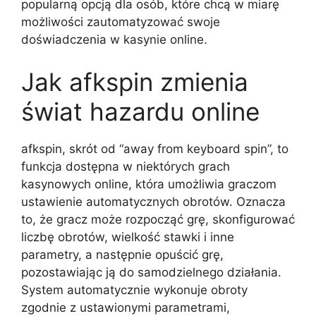
popularną opcją dla osób, które chcą w miarę
możliwości zautomatyzować swoje
doświadczenia w kasynie online.
Jak afkspin zmienia
świat hazardu online
afkspin, skrót od “away from keyboard spin”, to
funkcja dostępna w niektórych grach
kasynowych online, która umożliwia graczom
ustawienie automatycznych obrotów. Oznacza
to, że gracz może rozpocząć grę, skonfigurować
liczbę obrotów, wielkość stawki i inne
parametry, a następnie opuścić grę,
pozostawiając ją do samodzielnego działania.
System automatycznie wykonuje obroty
zgodnie z ustawionymi parametrami,