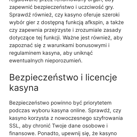
zapewnić bezpieczeństwo i uczciwość gry.
Sprawdź również, czy kasyno oferuje szeroki
wybór gier z dostępną funkcją afkspin, a także
czy zapewnia przejrzyste i zrozumiale zasady
dotyczące tej funkcji. Ważne jest również, aby
zapoznać się z warunkami bonusowymi i
regulaminem kasyna, aby uniknąć
ewentualnych nieporozumień.
Bezpieczeństwo i licencje
kasyna
Bezpieczeństwo powinno być priorytetem
podczas wyboru kasyna online. Sprawdź, czy
kasyno korzysta z nowoczesnego szyfrowania
SSL, aby chronić Twoje dane osobowe i
finansowe. Ponadto, upewnij się, że kasyno