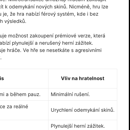
žít k odemykání nových skinů. Nicméně, hru lze
 je, že hra nabízí férový systém, kde i bez
h výsledků.
istuje možnost zakoupení prémiové verze, která
bízí plynulejší a nerušený herní zážitek.
je hráče. Ve hře se nesetkáte s agresivními
.
is
Vliv na hratelnost
ami a během pauz.
Minimální rušení.
ce za reálné
Urychlení odemykání skinů.
Plynulejší herní zážitek.