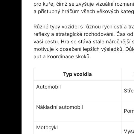
pro kuře, čímž se zvyšuje vizuální rozma
a přístupný hráčům všech věkových katego
Různé typy vozidel s různou rychlostí a tra
reflexy a strategické rozhodování. Čas od
vaši cestu. Hra se stává stále náročnější
motivuje k dosažení lepších výsledků. Dů
aut a koordinace skoků.
Typ vozidla
Automobil
Stře
Nákladní automobil
Pom
Motocykl
Vys