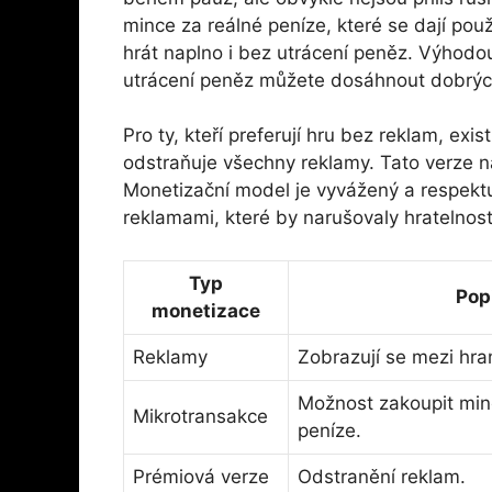
mince za reálné peníze, které se dají pou
hrát naplno i bez utrácení peněz. Výhodou
utrácení peněz můžete dosáhnout dobrýc
Pro ty, kteří preferují hru bez reklam, ex
odstraňuje všechny reklamy. Tato verze na
Monetizační model je vyvážený a respektu
reklamami, které by narušovaly hratelnost
Typ
Pop
monetizace
Reklamy
Zobrazují se mezi hr
Možnost zakoupit min
Mikrotransakce
peníze.
Prémiová verze
Odstranění reklam.