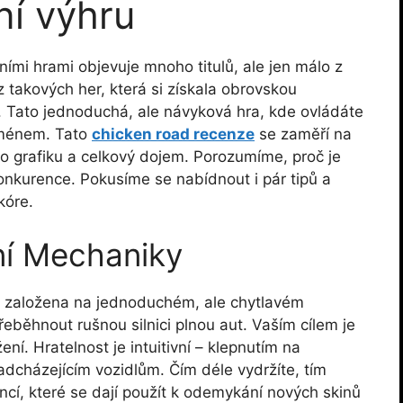
ní výhru
ními hrami objevuje mnoho titulů, ale jen málo z
z takových her, která si získala obrovskou
. Tato jednoduchá, ale návyková hra, kde ovládáte
enoménem. Tato
chicken road recenze
se zaměří na
po grafiku a celkový dojem. Porozumíme, proč je
 konkurence. Pokusíme se nabídnout i pár tipů a
kóre.
ní Mechaniky
o, založena na jednoduchém, ale chytlavém
řeběhnout rušnou silnici plnou aut. Vaším cílem je
í. Hratelnost je intuitivní – klepnutím na
dcházejícím vozidlům. Čím déle vydržíte, tím
mincí, které se dají použít k odemykání nových skinů