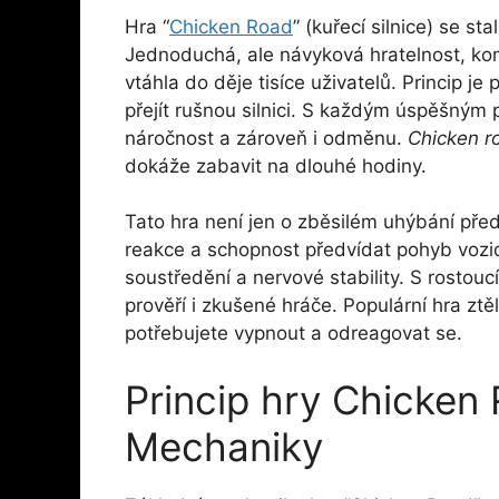
Hra “
Chicken Road
” (kuřecí silnice) se s
Jednoduchá, ale návyková hratelnost, komb
vtáhla do děje tisíce uživatelů. Princip j
přejít rušnou silnici. S každým úspěšným
náročnost a zároveň i odměnu.
Chicken r
dokáže zabavit na dlouhé hodiny.
Tato hra není jen o zběsilém uhýbání pře
reakce a schopnost předvídat pohyb vozid
soustředění a nervové stability. S rostouc
prověří i zkušené hráče. Populární hra ztě
potřebujete vypnout a odreagovat se.
Princip hry Chicken
Mechaniky