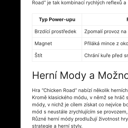
Road” je tak kombinací rychlých reflexů a
Typ Power-upu
Brzdící prostředek
Zpomalí provoz na
Magnet
Přiláká mince z oko
Štít
Chrání kuře před s
Herní Mody a Možno
Hra “Chicken Road” nabízí několik herních
Kromě klasického módu, v němž se hráč sn
módy, v nichž je cílem získat co nejvíce 
mód s neustále zrychlujícím se provozem, k
Různé herní módy prodlužují životnost hr
strategie a herní styly.