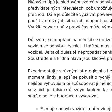
klíčových tipů je sledování vzorců v pohy
předvídatelných intervalech, což umožňuj
přechod. Dále je důležité využívat power-
použit v obtížných situacích, magnet na sb
Využití power-upů v pravý čas může výraz
Důležitá je i adaptace na měnící se obtíž
vozidla se pohybují rychleji. Hráč se musí
vozidel. Je také důležité nepropadat panice
Soustředění a klidná hlava jsou klíčové 
Experimentujte s různými strategiemi a he
moment, jindy je lepší se pokusit o rychlý
nejlépe vyhovuje a přizpůsobovat ji mění
se z nich je dalším důležitým krokem k zle
snažte se je v budoucnu vyvarovat.
Sledujte pohyb vozidel a předvídejte 