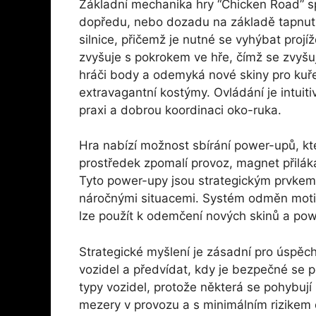
Základní mechanika hry “Chicken Road” sp
dopředu, nebo dozadu na základě tapnutí 
silnice, přičemž je nutné se vyhýbat proj
zvyšuje s pokrokem ve hře, čímž se zvyšu
hráči body a odemyká nové skiny pro kuře
extravagantní kostýmy. Ovládání je intuiti
praxi a dobrou koordinaci oko-ruka.
Hra nabízí možnost sbírání power-upů, kt
prostředek zpomalí provoz, magnet přiláká
Tyto power-upy jsou strategickým prvkem
náročnými situacemi. Systém odměn motivu
lze použít k odemčení nových skinů a po
Strategické myšlení je zásadní pro úspěc
vozidel a předvídat, kdy je bezpečné se p
typy vozidel, protože některá se pohybují 
mezery v provozu a s minimálním rizikem 