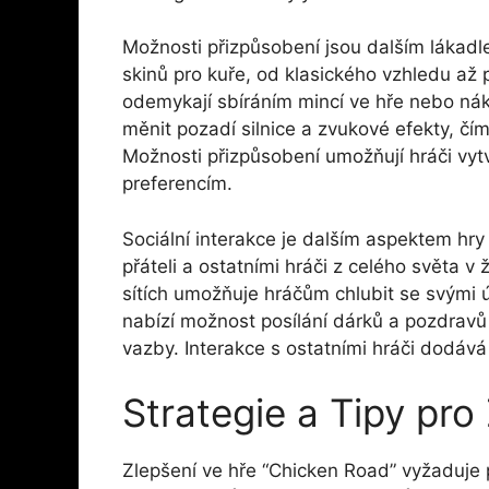
Možnosti přizpůsobení jsou dalším lákadl
skinů pro kuře, od klasického vzhledu až 
odemykají sbíráním mincí ve hře nebo nák
měnit pozadí silnice a zvukové efekty, čím
Možnosti přizpůsobení umožňují hráči vytv
preferencím.
Sociální interakce je dalším aspektem hr
přáteli a ostatními hráči z celého světa v
sítích umožňuje hráčům chlubit se svými 
nabízí možnost posílání dárků a pozdravů 
vazby. Interakce s ostatními hráči dodává
Strategie a Tipy pro
Zlepšení ve hře “Chicken Road” vyžaduje p