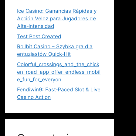
Ice Casino: Ganancias Rápidas y
Acción Veloz para Jugadores de
Alta‑Intensidad
Test Post Created
Rollbit Casino – Szybka gra dla
entuzjastów Quick‑Hit
Colorful_crossings_and_the_chick
en_road_app_offer_endless_mobil
e_fun_for_everyon
Fendiwin9: Fast‑Paced Slot & Live
Casino Action