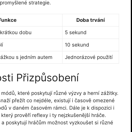
 promyšlené strategie.
Funkce
Doba trvání
 krátkou dobu
5 sekund
lí
10 sekund
rážkou s jedním autem
Jednorázové použití
sti Přizpůsobení
 módů, které poskytují různé výzvy a herní zážitky.
aží přežít co nejdéle, existují i časově omezené
bodů v daném časovém rámci. Dále je k dispozici i
terý prověří reflexy i ty nejzkušenější hráče.
y a poskytují hráčům možnost vyzkoušet si různé