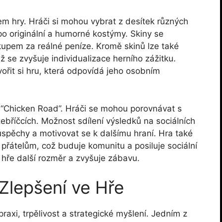
em hry. Hráči si mohou vybrat z desítek různých
po originální a humorné kostýmy. Skiny se
upem za reálné peníze. Kromě skinů lze také
ž se zvyšuje individualizace herního zážitku.
ořit si hru, která odpovídá jeho osobním
y “Chicken Road”. Hráči se mohou porovnávat s
 žebříčcích. Možnost sdílení výsledků na sociálních
úspěchy a motivovat se k dalšímu hraní. Hra také
přátelům, což buduje komunitu a posiluje sociální
 hře další rozměr a zvyšuje zábavu.
 Zlepšení ve Hře
raxi, trpělivost a strategické myšlení. Jedním z