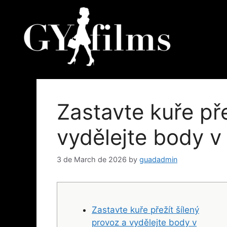
Zastavte kuře pře
vydělejte body v
3 de March de 2026
by
guadadmin
Zastavte kuře přežít šílený
provoz a vydělejte body v