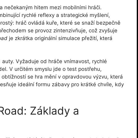
tala nečekaným hitem mezi mobilními hráči.
inující rychlé reflexy a strategické myšlení,
e prostý: hráč ovládá kuře, které se snaží bezpečně
 přechodem se provoz zintenzivňuje, což zvyšuje
oad
je zkrátka originální simulace přežití, která
d auty. Vyžaduje od hráče vnímavost, rychlé
el. V určitém smyslu jde o test postřehu,
í obtížností se hra mění v opravdovou výzvu, která
lesňuje ideální formu zábavy pro krátké chvíle, kdy
 Road: Základy a