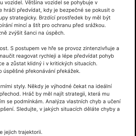
bu vozidel. Většina vozidel se pohybuje v
e hráči předvídat, kdy je bezpečné se pokusit o
upy strategicky. Brzdící prostředek by měl být
írání mincí a štít pro ochranu před srážkou.
ně zvýšit šanci na úspěch.
nost. S postupem ve hře se provoz zintenzivňuje a
 naučit reagovat rychleji a lépe předvídat pohyb
 a zůstat klidný i v kritických situacích.
pro úspěšné překonávání překážek.
rními styly. Někdy je výhodné čekat na ideální
 přechod. Hráč by měl najít strategii, která mu
cím se podmínkám. Analýza vlastních chyb a učení
pšení. Sledujte, v jakých situacích děláte chyby a
jejich trajektorii.