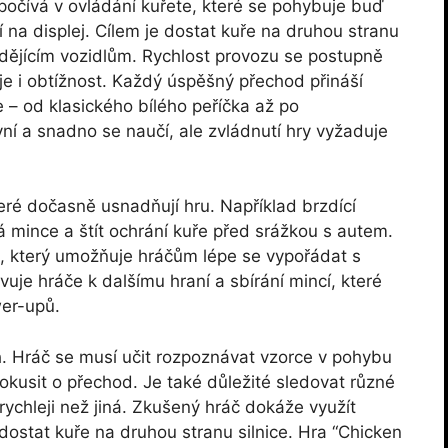
očívá v ovládání kuřete, které se pohybuje buď
na displej. Cílem je dostat kuře na druhou stranu
íždějícím vozidlům. Rychlost provozu se postupně
je i obtížnost. Každý úspěšný přechod přináší
 – od klasického bílého peříčka až po
vní a snadno se naučí, ale zvládnutí hry vyžaduje
eré dočasně usnadňují hru. Například brzdící
 mince a štít ochrání kuře před srážkou s autem.
, který umožňuje hráčům lépe se vypořádat s
je hráče k dalšímu hraní a sbírání mincí, které
wer-upů.
h. Hráč se musí učit rozpoznávat vzorce v pohybu
okusit o přechod. Je také důležité sledovat různé
rychleji než jiná. Zkušený hráč dokáže využít
dostat kuře na druhou stranu silnice. Hra “Chicken