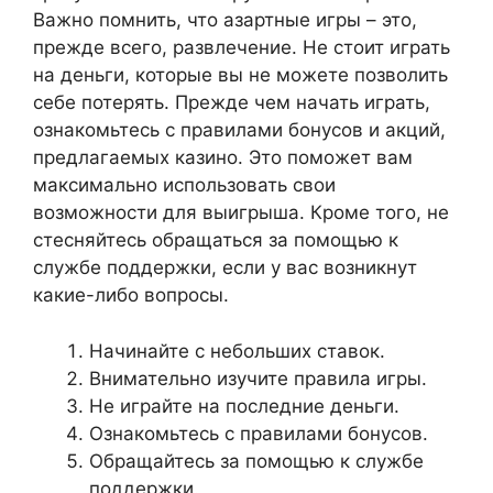
Важно помнить, что азартные игры – это,
прежде всего, развлечение. Не стоит играть
на деньги, которые вы не можете позволить
себе потерять. Прежде чем начать играть,
ознакомьтесь с правилами бонусов и акций,
предлагаемых казино. Это поможет вам
максимально использовать свои
возможности для выигрыша. Кроме того, не
стесняйтесь обращаться за помощью к
службе поддержки, если у вас возникнут
какие-либо вопросы.
Начинайте с небольших ставок.
Внимательно изучите правила игры.
Не играйте на последние деньги.
Ознакомьтесь с правилами бонусов.
Обращайтесь за помощью к службе
поддержки.