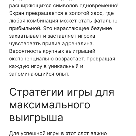
расширяющихся символов одновременно!
Экран превращается в золотой хаос, где
любая комбинация может стать фатально
прибыльной. Это нарастающее безумие
захватывает и заставляет игрока
чувствовать прилив адреналина.
Вероятность крупных выигрышей
экспоненциально возрастает, превращая
каждую игру в уникальный и
запоминающийся опыт.
Стратегии игры для
максимального
выигрыша
Для успешной игры в этот слот важно