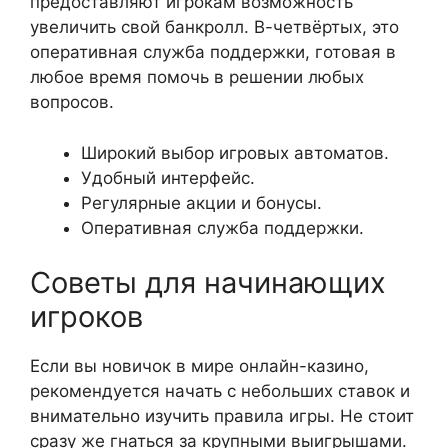
предоставляют игрокам возможность
увеличить свой банкролл. В-четвёртых, это
оперативная служба поддержки, готовая в
любое время помочь в решении любых
вопросов.
Широкий выбор игровых автоматов.
Удобный интерфейс.
Регулярные акции и бонусы.
Оперативная служба поддержки.
Советы для начинающих
игроков
Если вы новичок в мире онлайн-казино,
рекомендуется начать с небольших ставок и
внимательно изучить правила игры. Не стоит
сразу же гнаться за крупными выигрышами.