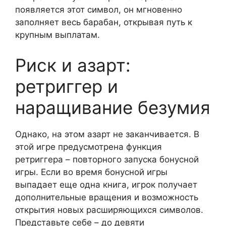
появляется этот символ, он мгновенно
заполняет весь барабан, открывая путь к
крупным выплатам.
Риск и азарт:
ретриггер и
наращивание безумия
Однако, на этом азарт не заканчивается. В
этой игре предусмотрена функция
ретриггера – повторного запуска бонусной
игры. Если во время бонусной игры
выпадает еще одна книга, игрок получает
дополнительные вращения и возможность
открытия новых расширяющихся символов.
Представьте себе – до девяти