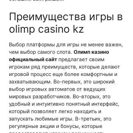
Преимущества игры в
olimp casino kz
Выбор платформы для игры не менее важен,
чем выбор самого слота.
Олимп казино
официальный сайт
предлагает своим
игрокам ряд преимуществ, которые делают
игровой процесс еще более комфортным и
захватывающим. Во-первых, это широкий
выбор игровых автоматов от ведущих
мировых разработчиков. Во-вторых, это
удобный и интуитивно понятный интерфейс,
который позволяет легко находить и
запускать любимые игры. В-третьих, это
регулярные акции и бонусы, которые