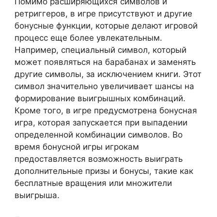
Помимо расширяющихся символов и
ретриггеров, в игре присутствуют и другие
бонусные функции, которые делают игровой
процесс еще более увлекательным.
Например, специальный символ, который
может появляться на барабанах и заменять
другие символы, за исключением книги. Этот
символ значительно увеличивает шансы на
формирование выигрышных комбинаций.
Кроме того, в игре предусмотрена бонусная
игра, которая запускается при выпадении
определенной комбинации символов. Во
время бонусной игры игрокам
предоставляется возможность выиграть
дополнительные призы и бонусы, такие как
бесплатные вращения или множители
выигрыша.