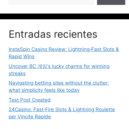
Entradas recientes
InstaSpin Casino Review: Lightning‑Fast Slots &
Rapid Wins
Uncover BC 게임’s lucky charms for winning
streaks
Navigating betting sites without the clutter:
what simplicity feels like today
Test Post Created
24Casino: Fast‑Fire Slots & Lightning Roulette
per Vincite Rapide