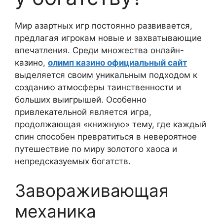
Мир азартных игр постоянно развивается,
предлагая игрокам новые и захватывающие
впечатления. Среди множества онлайн-
казино,
олимп казино официальный сайт
выделяется своим уникальным подходом к
созданию атмосферы таинственности и
больших выигрышей. Особенно
привлекательной является игра,
продолжающая «книжную» тему, где каждый
спин способен превратиться в невероятное
путешествие по миру золотого хаоса и
непредсказуемых богатств.
Завораживающая
механика