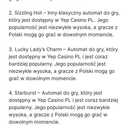
2. Sizzling Hot – Inny klasyczny automat do gry,
który jest dostępny w Yep Casino PL. Jego
popularność jest niezwykle wysoka, a gracze z
Polski mogą go grać w dowolnym momencie.
3. Lucky Lady’s Charm – Automat do gry, który
jest dostępny w Yep Casino PL i jest coraz
bardziej popularny. Jego popularność jest
niezwykle wysoka, a gracze z Polski mogą go
grać w dowolnym momencie.
4. Starburst – Automat do gry, który jest
dostępny w Yep Casino PL i jest coraz bardziej
popularny. Jego popularność jest niezwykle
wysoka, a gracze z Polski mogą go grać w
dowolnym momencie.