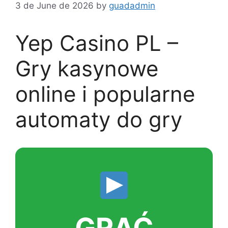
3 de June de 2026
by
guadadmin
Yep Casino PL –
Gry kasynowe
online i popularne
automaty do gry
GRAĆ