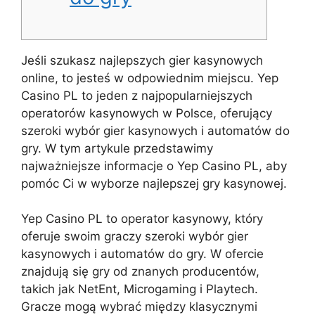
Jeśli szukasz najlepszych gier kasynowych
online, to jesteś w odpowiednim miejscu. Yep
Casino PL to jeden z najpopularniejszych
operatorów kasynowych w Polsce, oferujący
szeroki wybór gier kasynowych i automatów do
gry. W tym artykule przedstawimy
najważniejsze informacje o Yep Casino PL, aby
pomóc Ci w wyborze najlepszej gry kasynowej.
Yep Casino PL to operator kasynowy, który
oferuje swoim graczy szeroki wybór gier
kasynowych i automatów do gry. W ofercie
znajdują się gry od znanych producentów,
takich jak NetEnt, Microgaming i Playtech.
Gracze mogą wybrać między klasycznymi