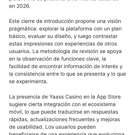
en 2026.
Este cierre de introducción propone una visión
pragmática: explorar la plataforma con un plan
básico, evaluar su diseño, y luego contrastar
estas impresiones con experiencias de otros
usuarios. La metodología de revisión se apoya
en la observación de funciones clave, la
facilidad de encontrar información de interés y
la consistencia entre lo que se presenta y lo que
se experimenta.
La presencia de Yaass Casino en la App Store
sugiere cierta integración con el ecosistema
móvil, lo que puede traducirse en respuestas
rápidas, actualizaciones frecuentes y mejoras
de usabilidad. Los usuarios pueden
beneficiarse de una experiencia que evoluciona