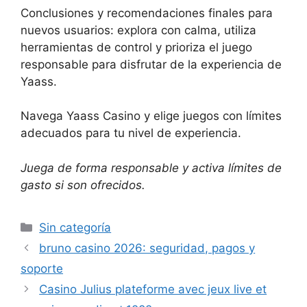
Conclusiones y recomendaciones finales para
nuevos usuarios: explora con calma, utiliza
herramientas de control y prioriza el juego
responsable para disfrutar de la experiencia de
Yaass.
Navega Yaass Casino y elige juegos con límites
adecuados para tu nivel de experiencia.
Juega de forma responsable y activa límites de
gasto si son ofrecidos.
Sin categoría
bruno casino 2026: seguridad, pagos y
soporte
Casino Julius plateforme avec jeux live et