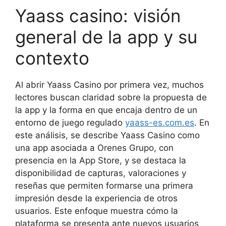
Yaass casino: visión
general de la app y su
contexto
Al abrir Yaass Casino por primera vez, muchos
lectores buscan claridad sobre la propuesta de
la app y la forma en que encaja dentro de un
entorno de juego regulado
yaass-es.com.es
. En
este análisis, se describe Yaass Casino como
una app asociada a Orenes Grupo, con
presencia en la App Store, y se destaca la
disponibilidad de capturas, valoraciones y
reseñas que permiten formarse una primera
impresión desde la experiencia de otros
usuarios. Este enfoque muestra cómo la
plataforma se presenta ante nuevos usuarios