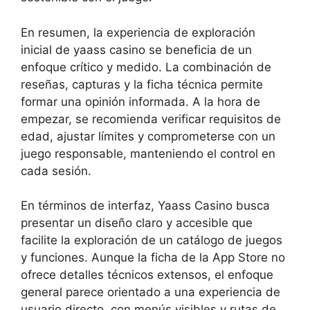
En resumen, la experiencia de exploración
inicial de yaass casino se beneficia de un
enfoque crítico y medido. La combinación de
reseñas, capturas y la ficha técnica permite
formar una opinión informada. A la hora de
empezar, se recomienda verificar requisitos de
edad, ajustar límites y comprometerse con un
juego responsable, manteniendo el control en
cada sesión.
En términos de interfaz, Yaass Casino busca
presentar un diseño claro y accesible que
facilite la exploración de un catálogo de juegos
y funciones. Aunque la ficha de la App Store no
ofrece detalles técnicos extensos, el enfoque
general parece orientado a una experiencia de
usuario directo, con menús visibles y rutas de