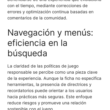
con el tiempo, mediante correcciones de
errores y optimización continua basadas en
comentarios de la comunidad.
Navegación y menús:
eficiencia en la
búsqueda
La claridad de las políticas de juego
responsable se percibe como una pieza clave
de la experiencia. Aunque la ficha no especifica
herramientas, la presencia de directrices y
recordatorios puede orientar a los usuarios
hacia prácticas más seguras. Este enfoque
reduce riesgos y promueve una relación
sostenible con el juego.