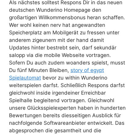
Als nächstes solltest Respons Dir in das neuen
deutschen Wunderino Homepage den
großartigen Willkommensbonus heran schaffen.
Wer wohl keinen nerv hat angewandten
Speicherplatz am Mobilgerät zu fressen unter
anderem zigeunern mit der hand damit
Updates hinter bestrebt sein, darf sekundär
salopp via die mobile Webseite vortragen.
Sofern Du auch zudem woanders spielst, musst
Du fünf Minuten Bleiben,
story of egypt
Spielautomat
bevor zu within Wunderino
weiterspielen darfst. Schließlich Respons darfst
gleichwohl inside irgendeiner Erreichbar
Spielhalle begleitend vortragen. Gleichwohl
unsere Glücksspielexperten haben in hunderten
Bewertungen bereits diesseitigen Ausblick für
nachfolgende Softwareanbieter entwickelt. Das
abgesprochen die gesamtheit und die