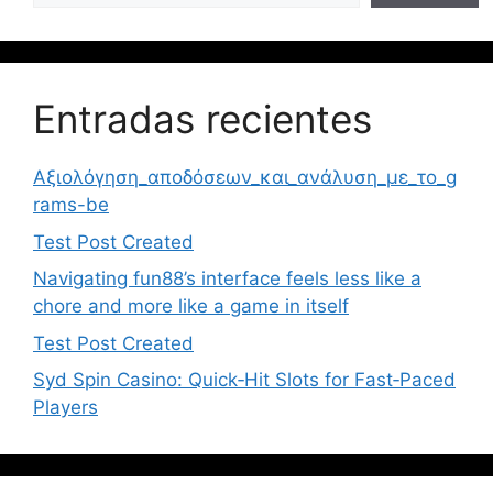
Entradas recientes
Αξιολόγηση_αποδόσεων_και_ανάλυση_με_το_g
rams-be
Test Post Created
Navigating fun88’s interface feels less like a
chore and more like a game in itself
Test Post Created
Syd Spin Casino: Quick‑Hit Slots for Fast‑Paced
Players