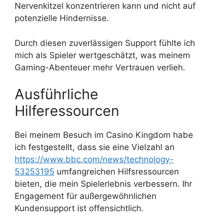
Nervenkitzel konzentrieren kann und nicht auf
potenzielle Hindernisse.
Durch diesen zuverlässigen Support fühlte ich
mich als Spieler wertgeschätzt, was meinem
Gaming-Abenteuer mehr Vertrauen verlieh.
Ausführliche
Hilferessourcen
Bei meinem Besuch im Casino Kingdom habe
ich festgestellt, dass sie eine Vielzahl an
https://www.bbc.com/news/technology-
53253195
umfangreichen Hilfsressourcen
bieten, die mein Spielerlebnis verbessern. Ihr
Engagement für außergewöhnlichen
Kundensupport ist offensichtlich.