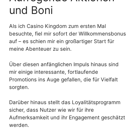
und Boni
Als ich Casino Kingdom zum ersten Mal
besuchte, fiel mir sofort der Willkommensbonus
auf – es schien mir ein großartiger Start für
meine Abenteuer zu sein.
Über diesen anfänglichen Impuls hinaus sind
mir einige interessante, fortlaufende
Promotions ins Auge gefallen, die für Vielfalt
sorgten.
Darüber hinaus stellt das Loyalitätsprogramm
sicher, dass Nutzer wie wir für ihre
Aufmerksamkeit und ihr Engagement geschätzt
werden.