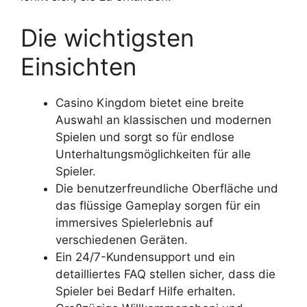
Die wichtigsten
Einsichten
Casino Kingdom bietet eine breite
Auswahl an klassischen und modernen
Spielen und sorgt so für endlose
Unterhaltungsmöglichkeiten für alle
Spieler.
Die benutzerfreundliche Oberfläche und
das flüssige Gameplay sorgen für ein
immersives Spielerlebnis auf
verschiedenen Geräten.
Ein 24/7-Kundensupport und ein
detailliertes FAQ stellen sicher, dass die
Spieler bei Bedarf Hilfe erhalten.