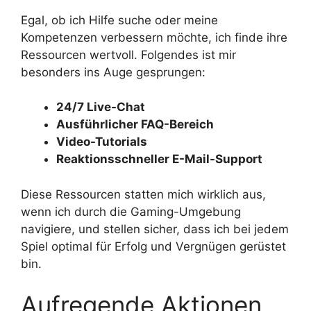
Egal, ob ich Hilfe suche oder meine
Kompetenzen verbessern möchte, ich finde ihre
Ressourcen wertvoll. Folgendes ist mir
besonders ins Auge gesprungen:
24/7 Live-Chat
Ausführlicher FAQ-Bereich
Video-Tutorials
Reaktionsschneller E-Mail-Support
Diese Ressourcen statten mich wirklich aus,
wenn ich durch die Gaming-Umgebung
navigiere, und stellen sicher, dass ich bei jedem
Spiel optimal für Erfolg und Vergnügen gerüstet
bin.
Aufregende Aktionen