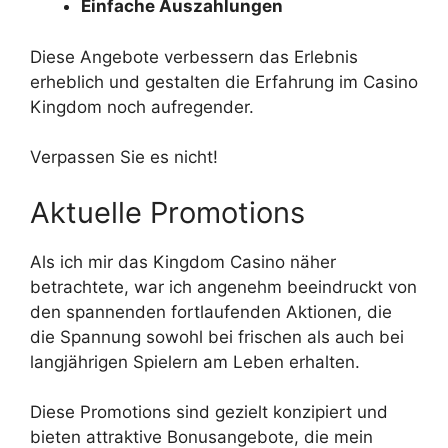
Einfache Auszahlungen
Diese Angebote verbessern das Erlebnis
erheblich und gestalten die Erfahrung im Casino
Kingdom noch aufregender.
Verpassen Sie es nicht!
Aktuelle Promotions
Als ich mir das Kingdom Casino näher
betrachtete, war ich angenehm beeindruckt von
den spannenden fortlaufenden Aktionen, die
die Spannung sowohl bei frischen als auch bei
langjährigen Spielern am Leben erhalten.
Diese Promotions sind gezielt konzipiert und
bieten attraktive Bonusangebote, die mein