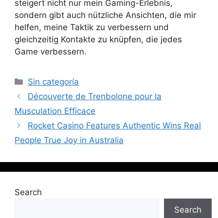
steigert nicht nur mein Gaming-Erlebnis,
sondern gibt auch nützliche Ansichten, die mir
helfen, meine Taktik zu verbessern und
gleichzeitig Kontakte zu knüpfen, die jedes
Game verbessern.
Sin categoría
Découverte de Trenbolone pour la
Musculation Efficace
Rocket Casino Features Authentic Wins Real
People True Joy in Australia
Search
Search