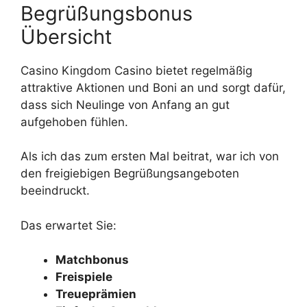
Begrüßungsbonus
Übersicht
Casino Kingdom Casino bietet regelmäßig
attraktive Aktionen und Boni an und sorgt dafür,
dass sich Neulinge von Anfang an gut
aufgehoben fühlen.
Als ich das zum ersten Mal beitrat, war ich von
den freigiebigen Begrüßungsangeboten
beeindruckt.
Das erwartet Sie:
Matchbonus
Freispiele
Treueprämien