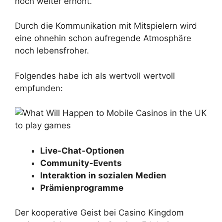
noch weiter erhöht.
Durch die Kommunikation mit Mitspielern wird
eine ohnehin schon aufregende Atmosphäre
noch lebensfroher.
Folgendes habe ich als wertvoll wertvoll
empfunden:
Live-Chat-Optionen
Community-Events
Interaktion in sozialen Medien
Prämienprogramme
Der kooperative Geist bei Casino Kingdom