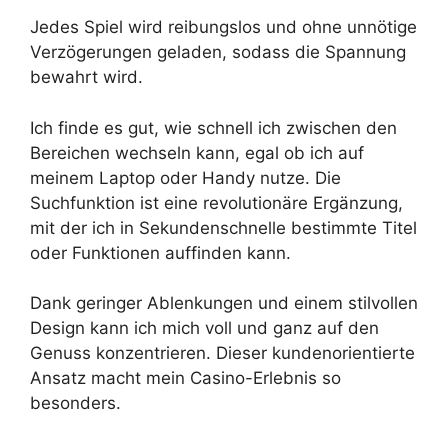
Jedes Spiel wird reibungslos und ohne unnötige
Verzögerungen geladen, sodass die Spannung
bewahrt wird.
Ich finde es gut, wie schnell ich zwischen den
Bereichen wechseln kann, egal ob ich auf
meinem Laptop oder Handy nutze. Die
Suchfunktion ist eine revolutionäre Ergänzung,
mit der ich in Sekundenschnelle bestimmte Titel
oder Funktionen auffinden kann.
Dank geringer Ablenkungen und einem stilvollen
Design kann ich mich voll und ganz auf den
Genuss konzentrieren. Dieser kundenorientierte
Ansatz macht mein Casino-Erlebnis so
besonders.