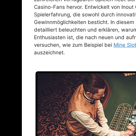
Casino-Fans hervor. Entwickelt von Inout 
Spielerfahrung, die sowohl durch innova
Gewinnmöglichkeiten besticht. In diesem A
detailliert beleuchten und erklären, waru
Enthusiasten ist, die nach neuen und auf
versuchen, wie zum Beispiel bei
Mine Slo
auszeichnet.