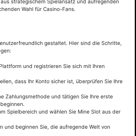
aus strategischem Spielansatz und aufregenden
echenden Wahl für Casino-Fans.
enutzerfreundlich gestaltet. Hier sind die Schritte,
egen:
lattform und registrieren Sie sich mit Ihren
len, dass Ihr Konto sicher ist, überprüfen Sie Ihre
e Zahlungsmethode und tätigen Sie Ihre erste
 beginnen.
um Spielbereich und wählen Sie Mine Slot aus der
ein und beginnen Sie, die aufregende Welt von