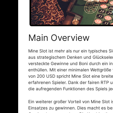
Main Overview
Mine Slot ist mehr als nur ein typisches S
aus strategischem Denken und Glücksele
versteckte Gewinne und Boni durch ein 
enthüllen. Mit einer minimalen Wettgröß
von 200 USD spricht Mine Slot eine breit
erfahrenen Spieler. Dank der fairen RTP 
die aufregenden Funktionen des Spiels je
Ein weiterer großer Vorteil von Mine Slot 
Einsatzes zu gewinnen. Dies macht es be