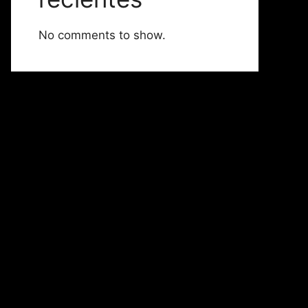
No comments to show.