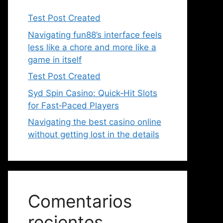
Test Post Created
Navigating fun88’s interface feels
less like a chore and more like a
game in itself
Test Post Created
Syd Spin Casino: Quick‑Hit Slots
for Fast‑Paced Players
Navigating the best casino online
without getting lost in the details
Comentarios
recientes