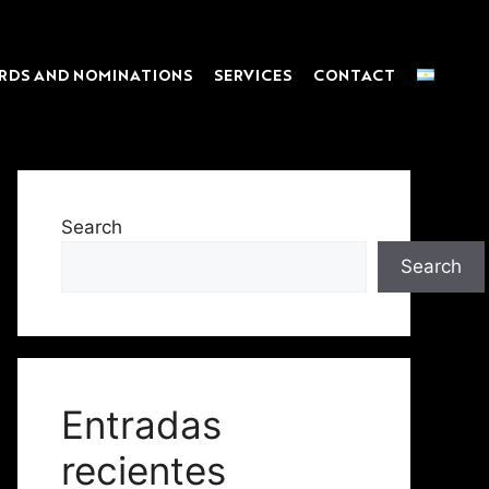
RDS AND NOMINATIONS
SERVICES
CONTACT
Search
Search
Entradas
recientes