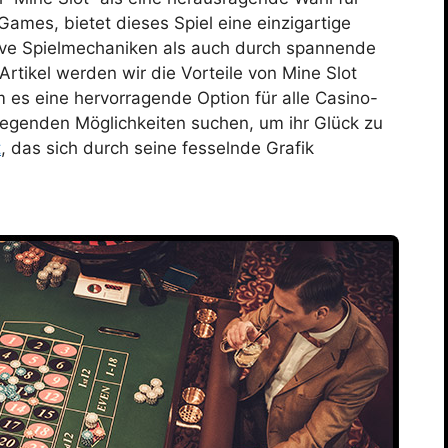
Games, bietet dieses Spiel eine einzigartige
tive Spielmechaniken als auch durch spannende
rtikel werden wir die Vorteile von Mine Slot
m es eine hervorragende Option für alle Casino-
regenden Möglichkeiten suchen, um ihr Glück zu
t
, das sich durch seine fesselnde Grafik