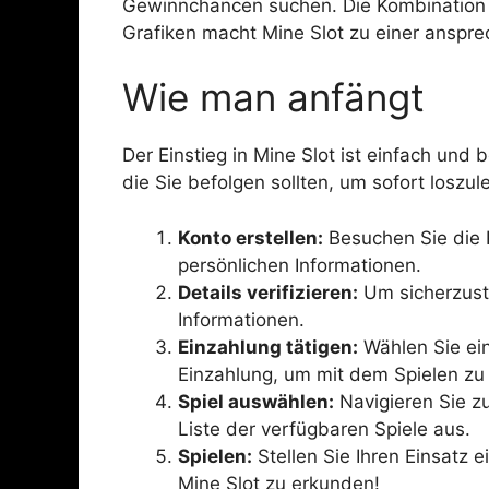
Gewinnchancen suchen. Die Kombination 
Grafiken macht Mine Slot zu einer anspr
Wie man anfängt
Der Einstieg in Mine Slot ist einfach und b
die Sie befolgen sollten, um sofort loszul
Konto erstellen:
Besuchen Sie die P
persönlichen Informationen.
Details verifizieren:
Um sicherzustel
Informationen.
Einzahlung tätigen:
Wählen Sie ein
Einzahlung, um mit dem Spielen zu
Spiel auswählen:
Navigieren Sie z
Liste der verfügbaren Spiele aus.
Spielen:
Stellen Sie Ihren Einsatz 
Mine Slot zu erkunden!