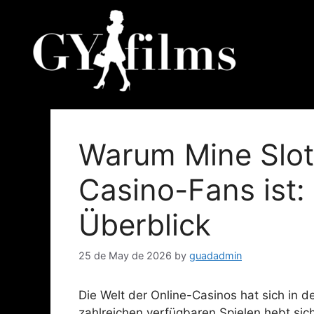
Warum Mine Slot 
Casino-Fans ist: 
Überblick
25 de May de 2026
by
guadadmin
Die Welt der Online-Casinos hat sich in d
zahlreichen verfügbaren Spielen hebt sich