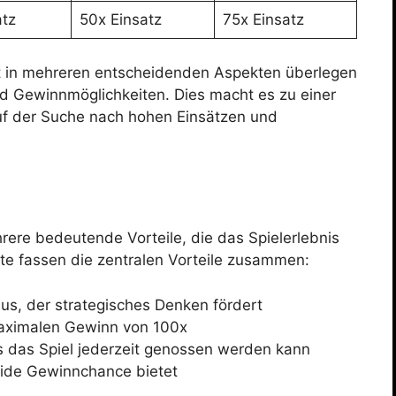
atz
50x Einsatz
75x Einsatz
lot in mehreren entscheidenden Aspekten überlegen
und Gewinnmöglichkeiten. Dies macht es zu einer
 auf der Suche nach hohen Einsätzen und
rere bedeutende Vorteile, die das Spielerlebnis
te fassen die zentralen Vorteile zusammen:
s, der strategisches Denken fördert
aximalen Gewinn von 100x
s das Spiel jederzeit genossen werden kann
olide Gewinnchance bietet