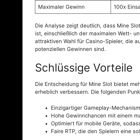
Maximaler Gewinn
100x Eins
Die Analyse zeigt deutlich, dass Mine S
ist, einschließlich der maximalen Wett- 
attraktiven Wahl für Casino-Spieler, die
potenziellen Gewinnen sind.
Schlüssige Vorteile
Die Entscheidung für Mine Slot bietet meh
erheblich verbessern. Die folgenden Punk
Einzigartiger Gameplay-Mechanismu
Hohe Gewinnchancen mit einem m
Optimiert für mobile Geräte, sodas
Faire RTP, die den Spielern eine s