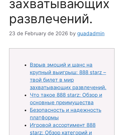
захватывающих
развлечений.
23 de February de 2026
by
guadadmin
Взрыв эмоций и шанс на
крупный выигрыш: 888 starz –
твой билет в мир
захватывающих развлечений.
Что такое 888 starz: Обзор и
основные преимущества
Безопасность и надежность
платформы
Игровой ассортимент 888
starz: Обзор категорий и