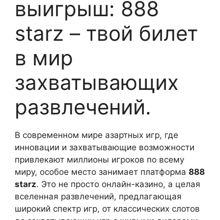
выигрыш: 888
starz – твой билет
в мир
захватывающих
развлечений.
В современном мире азартных игр, где
инновации и захватывающие возможности
привлекают миллионы игроков по всему
миру, особое место занимает платформа
888
starz
. Это не просто онлайн-казино, а целая
вселенная развлечений, предлагающая
широкий спектр игр, от классических слотов