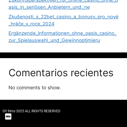
Zukunftsperspektiven_für_online_casino_ohne_o
asis_in_seriösen_Anbietern_und_ne
Zkušenosti_s_22bet_casino_a_bonusy_pro_nové
_hráče_v_roce_2024
Ergänzende_Informationen_ohne_oasis_casino_
zur_Spielauswahl_und_Gewinnoptimieru
Comentarios recientes
No comments to show.
GY films 2025 ALL RIGHTS RESERVED