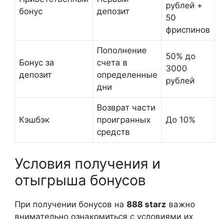
рублей +
бонус
депозит
50
фриспинов
Пополнение
50% до
Бонус за
счета в
3000
депозит
определенные
рублей
дни
Возврат части
Кэшбэк
проигранных
До 10%
средств
Условия получения и
отыгрыша бонусов
При получении бонусов на
888 starz
важно
внимательно ознакомиться с условиями их