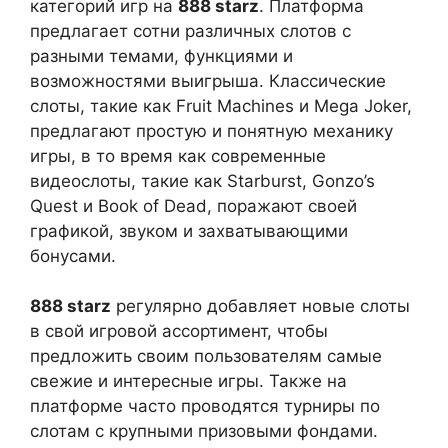
категорий игр на
888 starz
. Платформа
предлагает сотни различных слотов с
разными темами, функциями и
возможностями выигрыша. Классические
слоты, такие как Fruit Machines и Mega Joker,
предлагают простую и понятную механику
игры, в то время как современные
видеослоты, такие как Starburst, Gonzo’s
Quest и Book of Dead, поражают своей
графикой, звуком и захватывающими
бонусами.
888 starz
регулярно добавляет новые слоты
в свой игровой ассортимент, чтобы
предложить своим пользователям самые
свежие и интересные игры. Также на
платформе часто проводятся турниры по
слотам с крупными призовыми фондами.