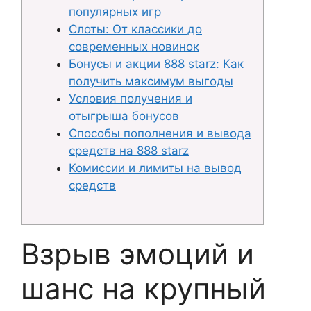
популярных игр
Слоты: От классики до
современных новинок
Бонусы и акции 888 starz: Как
получить максимум выгоды
Условия получения и
отыгрыша бонусов
Способы пополнения и вывода
средств на 888 starz
Комиссии и лимиты на вывод
средств
Взрыв эмоций и
шанс на крупный