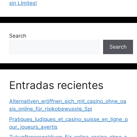
sin Límites!
Search
Search
Entradas recientes
Alternativen_eröffnen_sich_mit_casino_ohne_oa
sis_online_für_risikobewusste_Spi
Pratiques_ludiques_et_casino_suisse_en_ligne_p
our_joueurs_avertis