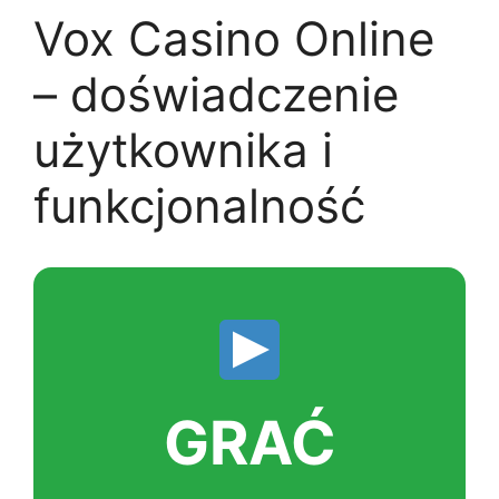
Vox Casino Online
– doświadczenie
użytkownika i
funkcjonalność
GRAĆ