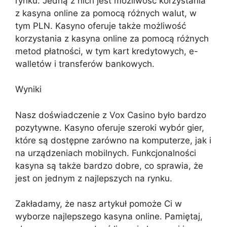
rynku. Jedną z nich jest możliwość korzystania
z kasyna online za pomocą różnych walut, w
tym PLN. Kasyno oferuje także możliwość
korzystania z kasyna online za pomocą różnych
metod płatności, w tym kart kredytowych, e-
walletów i transferów bankowych.
Wyniki
Nasz doświadczenie z Vox Casino było bardzo
pozytywne. Kasyno oferuje szeroki wybór gier,
które są dostępne zarówno na komputerze, jak i
na urządzeniach mobilnych. Funkcjonalności
kasyna są także bardzo dobre, co sprawia, że
jest on jednym z najlepszych na rynku.
Zakładamy, że nasz artykuł pomoże Ci w
wyborze najlepszego kasyna online. Pamiętaj,