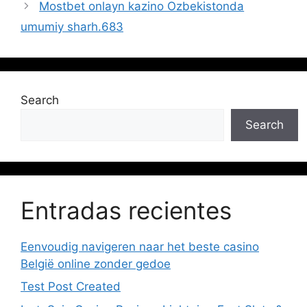
Mostbet onlayn kazino Ozbekistonda
umumiy sharh.683
Search
Search
Entradas recientes
Eenvoudig navigeren naar het beste casino
België online zonder gedoe
Test Post Created