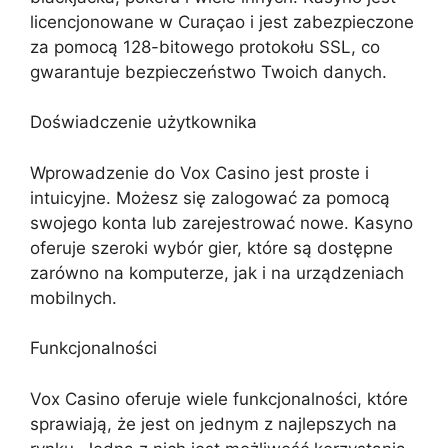
licencjonowane w Curaçao i jest zabezpieczone
za pomocą 128-bitowego protokołu SSL, co
gwarantuje bezpieczeństwo Twoich danych.
Doświadczenie użytkownika
Wprowadzenie do Vox Casino jest proste i
intuicyjne. Możesz się zalogować za pomocą
swojego konta lub zarejestrować nowe. Kasyno
oferuje szeroki wybór gier, które są dostępne
zarówno na komputerze, jak i na urządzeniach
mobilnych.
Funkcjonalności
Vox Casino oferuje wiele funkcjonalności, które
sprawiają, że jest on jednym z najlepszych na