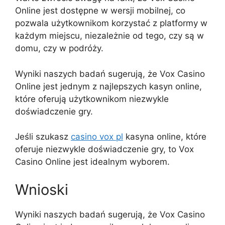
Online jest dostępne w wersji mobilnej, co
pozwala użytkownikom korzystać z platformy w
każdym miejscu, niezależnie od tego, czy są w
domu, czy w podróży.
Wyniki naszych badań sugerują, że Vox Casino
Online jest jednym z najlepszych kasyn online,
które oferują użytkownikom niezwykle
doświadczenie gry.
Jeśli szukasz
casino vox pl
kasyna online, które
oferuje niezwykle doświadczenie gry, to Vox
Casino Online jest idealnym wyborem.
Wnioski
Wyniki naszych badań sugerują, że Vox Casino