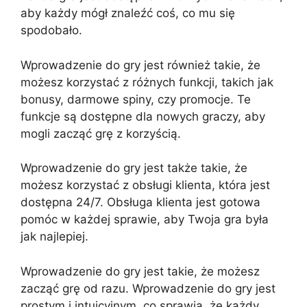
aby każdy mógł znaleźć coś, co mu się
spodobało.
Wprowadzenie do gry jest również takie, że
możesz korzystać z różnych funkcji, takich jak
bonusy, darmowe spiny, czy promocje. Te
funkcje są dostępne dla nowych graczy, aby
mogli zacząć grę z korzyścią.
Wprowadzenie do gry jest także takie, że
możesz korzystać z obsługi klienta, która jest
dostępna 24/7. Obsługa klienta jest gotowa
pomóc w każdej sprawie, aby Twoja gra była
jak najlepiej.
Wprowadzenie do gry jest takie, że możesz
zacząć grę od razu. Wprowadzenie do gry jest
prostym i intuicyjnym, co sprawia, że każdy