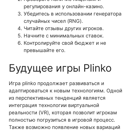
регулирования у онлайн-казино.
Убедитесь в использовании генератора
случайных чисел (RNG).
Читайте отзывы других игроков.
Начните с минимальных ставок.
Контролируйте свой бюджет и не
превышайте его.
Будущее игры Plinko
Игра plinko продолжает развиваться и
адаптироваться к новым технологиям. Одной
из перспективных тенденций является
интеграция технологии виртуальной
реальности (VR), которая позволит игрокам
полностью погрузиться в игровой процесс.
Также возможно появление новых вариаций