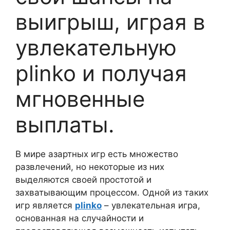
выигрыш, играя в
увлекательную
plinko и получая
мгновенные
выплаты.
В мире азартных игр есть множество
развлечений, но некоторые из них
выделяются своей простотой и
захватывающим процессом. Одной из таких
игр является
plinko
– увлекательная игра,
основанная на случайности и