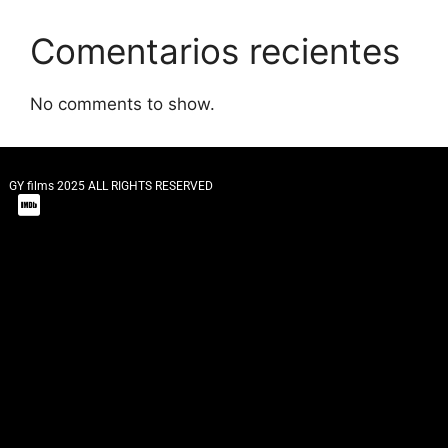
Comentarios recientes
No comments to show.
GY films 2025 ALL RIGHTS RESERVED