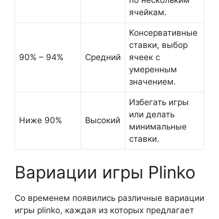
ячейкам.
Консервативные
ставки, выбор
90% – 94%
Средний
ячеек с
умеренным
значением.
Избегать игры
или делать
Ниже 90%
Высокий
минимальные
ставки.
Вариации игры Plinko
Со временем появились различные вариации
игры plinko, каждая из которых предлагает