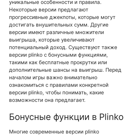
уникальные особенности и правила.
Некоторые версии предлагают
прогрессивные джекпоты, которые могут
достигать внушительных сумм. Другие
версии имеют различные множители
выигрыша, которые увеличивают
потенциальный доход. Существуют также
версии plinko с бонусными функциями,
такими как бесплатные прокрутки или
дополнительные шансы на выигрыш. Перед
началом игры важно внимательно
ознакомиться с правилами конкретной
версии plinko, чтобы понимать, какие
возможности она предлагает.
Бонусные функции в Plinko
Многие современные версии plinko