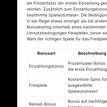
als Prozentsatz der ersten Einzahlung g
reichen. Zusätzlich zum Einzahlungsbonus 
bestimmte Spielautomaten. Die Bedingun
in der Regel etwas strenger als bei and
Bonusbetrag innerhalb eines bestimmten 
Umsatzbedingungen freispielen, bevor si
Wahl der richtigen Spiele für das Freispie
Bonusart
Beschreibung
Prozentualer Bonus 
Einzahlungsbonus
die erste Einzahlung
Kostenlose Spins für
Freispiele
ausgewählte
Spielautomaten
Bonus auf nachfolg
Reload-Bonus