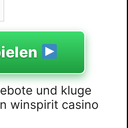
ielen
ebote und kluge
n winspirit casino