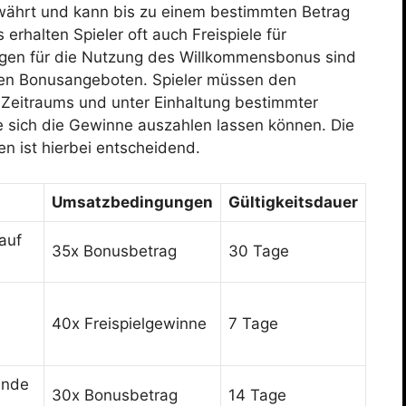
ewährt und kann bis zu einem bestimmten Betrag
erhalten Spieler oft auch Freispiele für
gen für die Nutzung des Willkommensbonus sind
eren Bonusangeboten. Spieler müssen den
Zeitraums und unter Einhaltung bestimmter
e sich die Gewinne auszahlen lassen können. Die
len ist hierbei entscheidend.
Umsatzbedingungen
Gültigkeitsdauer
auf
35x Bonusbetrag
30 Tage
40x Freispielgewinne
7 Tage
ende
30x Bonusbetrag
14 Tage