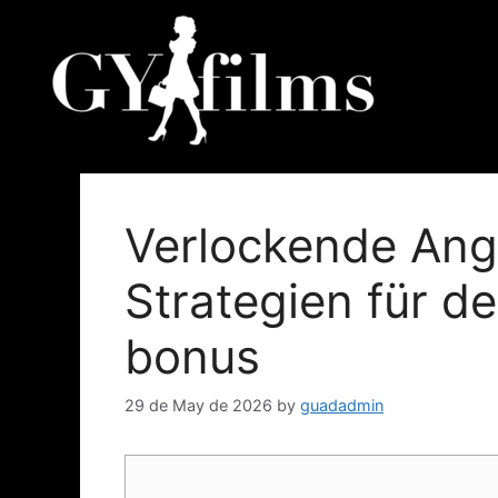
Verlockende Ang
Strategien für de
bonus
29 de May de 2026
by
guadadmin