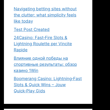
Navigating betting sites without
the clutter: what simplicity feels
like today
Test Post Created
24Casino: Fast‑Fire Slots &
Lightning Roulette per Vincite
Rapide
Влияние одной победы на
спортивные результаты: обзор
казино 1Win
Boomerang Casino: Lightning‑Fast
Slots & Quick Wins – Jouw
Quick‑Play Gids