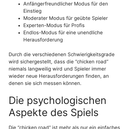
Anfängerfreundlicher Modus für den
Einstieg
Moderater Modus für geübte Spieler
Experten-Modus für Profis
Endlos-Modus für eine unendliche
Herausforderung
Durch die verschiedenen Schwierigkeitsgrade
wird sichergestellt, dass die “chicken road”
niemals langweilig wird und Spieler immer
wieder neue Herausforderungen finden, an
denen sie sich messen können.
Die psychologischen
Aspekte des Spiels
Die “chicken road” ist mehr als nur ein einfaches