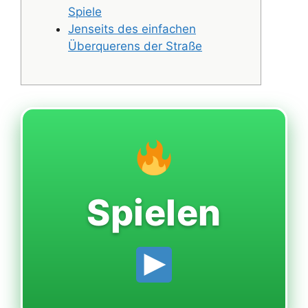
Spiele
Jenseits des einfachen
Überquerens der Straße
Spielen