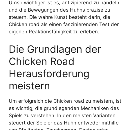
Umso wichtiger ist es, antizipierend zu handeln
und die Bewegungen des Huhns präzise zu
steuern. Die wahre Kunst besteht darin, die
Chicken road als einen faszinierenden Test der
eigenen Reaktionsfähigkeit zu erleben.
Die Grundlagen der
Chicken Road
Herausforderung
meistern
Um erfolgreich die Chicken road zu meistern, ist
es wichtig, die grundlegenden Mechaniken des
Spiels zu verstehen. In den meisten Varianten
steuert der Spieler das Huhn entweder mithilfe
von Pfeiltasten, Touchscreen-Gesten oder