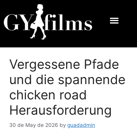
Vergessene Pfade
und die spannende
chicken road
Herausforderung
30 de May de 2026
by
guadadmin