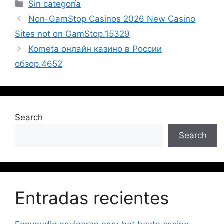
Sin categoría
Non-GamStop Casinos 2026 New Casino
Sites not on GamStop.15329
Kometa онлайн казино в России
обзор.4652
Search
Search
Entradas recientes