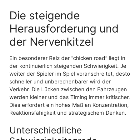
Die steigende
Herausforderung und
der Nervenkitzel
Ein besonderer Reiz der “chicken road” liegt in
der kontinuierlich steigenden Schwierigkeit. Je
weiter der Spieler im Spiel voranschreitet, desto
schneller und unberechenbarer wird der
Verkehr. Die Lücken zwischen den Fahrzeugen
werden kleiner und das Timing immer kritischer.
Dies erfordert ein hohes Maß an Konzentration,
Reaktionsfähigkeit und strategischem Denken.
Unterschiedliche