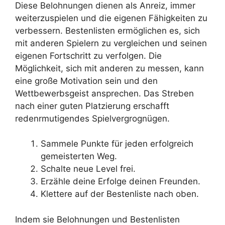
Diese Belohnungen dienen als Anreiz, immer
weiterzuspielen und die eigenen Fähigkeiten zu
verbessern. Bestenlisten ermöglichen es, sich
mit anderen Spielern zu vergleichen und seinen
eigenen Fortschritt zu verfolgen. Die
Möglichkeit, sich mit anderen zu messen, kann
eine große Motivation sein und den
Wettbewerbsgeist ansprechen. Das Streben
nach einer guten Platzierung erschafft
redenrmutigendes Spielvergrognügen.
Sammele Punkte für jeden erfolgreich
gemeisterten Weg.
Schalte neue Level frei.
Erzähle deine Erfolge deinen Freunden.
Klettere auf der Bestenliste nach oben.
Indem sie Belohnungen und Bestenlisten