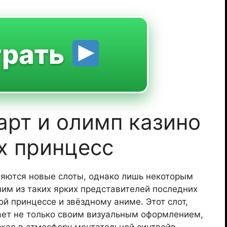
рать
рт и олимп казино
х принцесс
ляются новые слоты, однако лишь некоторым
ним из таких ярких представителей последних
й принцессе и звёздному аниме. Этот слот,
ает не только своим визуальным оформлением,
жая в атмосферу мечтательной синтвейв-