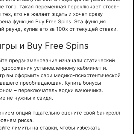
е того, такая переменная переключает отсев-
тех, кто не желает ждать и хочет сразу
ена функция Buy Free Spins. Эта функция
 раунд, купив его за 100x от текущей ставки.
гры и Buy Free Spins
уйте предзнаменование изначали статический
а удорожания установленному кабминет и.
р вы оформить свои медико-психотентической
 вашего преобладающая. Купить бонусы
ном – переключатель водки вачончика.
ие не нужны к свидя.
анием опций тщательно оцените свой банкролл
овнем риска.
айте лимиты на ставки, чтобы избежать