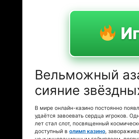
Иг
Вельможный аза
сияние звёздны
В мире онлайн-казино постоянно появ
удаётся завоевать сердца игроков. Од
лет стал слот, посвященный космическо
доступный в
олимп казино
, заворажив
но и инновационным геймплеем, погру