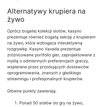
Alternatywy krupiera na
żywo
Oprócz bogatej kolekcji slotów, kasyno
prezentuje również bogatą sekcję z krupierem
na żywo, która wzbogaca interaktywną
rozgrywkę. Kasyno Vavada prezentuje
zróżnicowane portfolio gier, zaprojektowane z
myślą o odmiennych preferencjach graczy,
wspierane przez przodujących dostawców
oprogramowania, znanych z gładkiego
streamingu i profesjonalnych krupierów.
Główne punkty zawierają:
Ponad 50 stołów do gry na żywo,