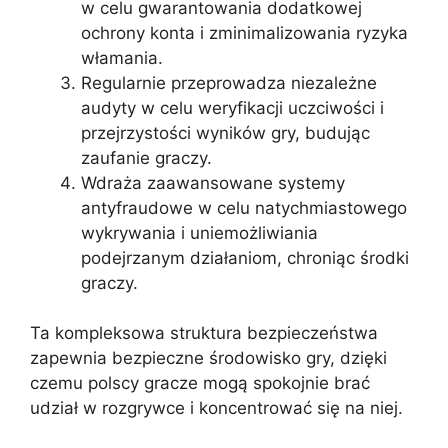
w celu gwarantowania dodatkowej
ochrony konta i zminimalizowania ryzyka
włamania.
Regularnie przeprowadza niezależne
audyty w celu weryfikacji uczciwości i
przejrzystości wyników gry, budując
zaufanie graczy.
Wdraża zaawansowane systemy
antyfraudowe w celu natychmiastowego
wykrywania i uniemożliwiania
podejrzanym działaniom, chroniąc środki
graczy.
Ta kompleksowa struktura bezpieczeństwa
zapewnia bezpieczne środowisko gry, dzięki
czemu polscy gracze mogą spokojnie brać
udział w rozgrywce i koncentrować się na niej.