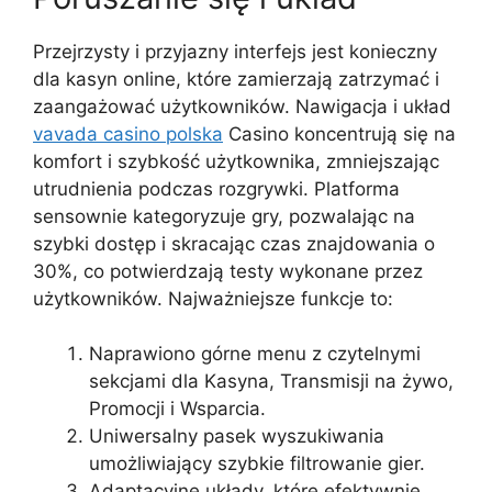
Przejrzysty i przyjazny interfejs jest konieczny
dla kasyn online, które zamierzają zatrzymać i
zaangażować użytkowników. Nawigacja i układ
vavada casino polska
Casino koncentrują się na
komfort i szybkość użytkownika, zmniejszając
utrudnienia podczas rozgrywki. Platforma
sensownie kategoryzuje gry, pozwalając na
szybki dostęp i skracając czas znajdowania o
30%, co potwierdzają testy wykonane przez
użytkowników. Najważniejsze funkcje to:
Naprawiono górne menu z czytelnymi
sekcjami dla Kasyna, Transmisji na żywo,
Promocji i Wsparcia.
Uniwersalny pasek wyszukiwania
umożliwiający szybkie filtrowanie gier.
Adaptacyjne układy, które efektywnie