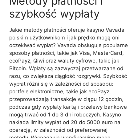
Metody płatności i
szybkość wypłaty
Jakie metody płatności oferuje kasyno Vavada
polskim użytkownikom i jak prędko mogą oni
oczekiwać wypłat? Vavada obsługuje popularne
sposoby płatności, takie jak Visa, MasterCard,
ecoPayz, Qiwi oraz waluty cyfrowe, takie jak
Bitcoin. Wpłaty są zazwyczaj przetwarzane od
razu, co zwiększa ciągłość rozgrywki. Szybkość
wypłat różni się w zależności od sposobu:
portfele elektroniczne, takie jak ecoPayz,
przeprowadzają transakcje w ciągu 12 godzin,
podczas gdy wypłaty kartą i przelewy bankowe
mogą trwać od 1 do 3 dni roboczych. Kasyno
nakłada limity wypłat od 20 do 5000 euro na
operację, w zależności od preferowanej
metody. Wymagania weryfikacyjne mogą