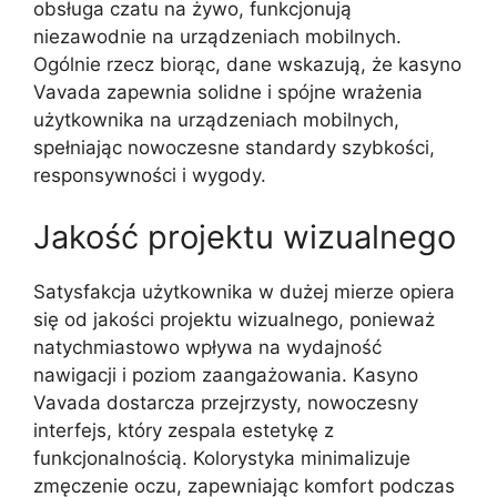
obsługa czatu na żywo, funkcjonują
niezawodnie na urządzeniach mobilnych.
Ogólnie rzecz biorąc, dane wskazują, że kasyno
Vavada zapewnia solidne i spójne wrażenia
użytkownika na urządzeniach mobilnych,
spełniając nowoczesne standardy szybkości,
responsywności i wygody.
Jakość projektu wizualnego
Satysfakcja użytkownika w dużej mierze opiera
się od jakości projektu wizualnego, ponieważ
natychmiastowo wpływa na wydajność
nawigacji i poziom zaangażowania. Kasyno
Vavada dostarcza przejrzysty, nowoczesny
interfejs, który zespala estetykę z
funkcjonalnością. Kolorystyka minimalizuje
zmęczenie oczu, zapewniając komfort podczas