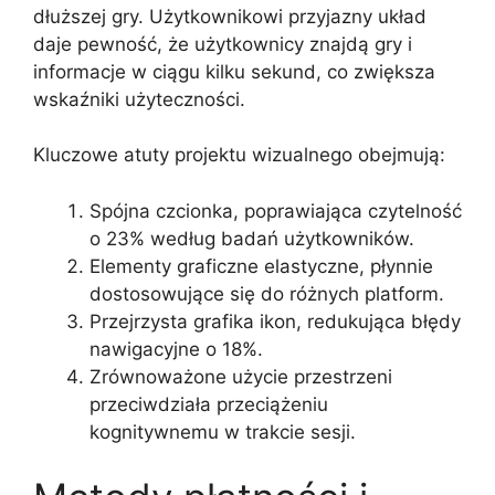
dłuższej gry. Użytkownikowi przyjazny układ
daje pewność, że użytkownicy znajdą gry i
informacje w ciągu kilku sekund, co zwiększa
wskaźniki użyteczności.
Kluczowe atuty projektu wizualnego obejmują:
Spójna czcionka, poprawiająca czytelność
o 23% według badań użytkowników.
Elementy graficzne elastyczne, płynnie
dostosowujące się do różnych platform.
Przejrzysta grafika ikon, redukująca błędy
nawigacyjne o 18%.
Zrównoważone użycie przestrzeni
przeciwdziała przeciążeniu
kognitywnemu w trakcie sesji.