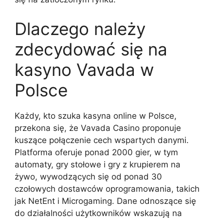
Dlaczego należy
zdecydować się na
kasyno Vavada w
Polsce
Każdy, kto szuka kasyna online w Polsce,
przekona się, że Vavada Casino proponuje
kuszące połączenie cech wspartych danymi.
Platforma oferuje ponad 2000 gier, w tym
automaty, gry stołowe i gry z krupierem na
żywo, wywodzących się od ponad 30
czołowych dostawców oprogramowania, takich
jak NetEnt i Microgaming. Dane odnoszące się
do działalności użytkowników wskazują na