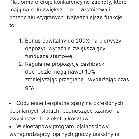
Platforma oferuje konkurencyjne zachęty, które
mają na celu zwiększenie uczestnictwa i
potencjału wygranych. Najważniejsze funkcje
to:
Bonus powitalny do 200% na pierwszy
depozyt, wyraźnie zwiększający
fundusze startowe.
Regularne propozycje cashback
dochodzić mogą nawet 10%,
zmniejszając przegrane i wydłużając czas
gry.
Codzienne bezpłatne spiny na określonych
popularnych slotach, podnoszące szanse na
zwycięstwo bez ekstra kosztów.
Wieloetapowy program lojalnościowy
wynagradzający lojalnych graczy unikalnymi