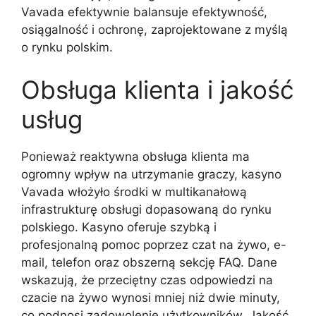
Vavada efektywnie balansuje efektywność,
osiągalność i ochronę, zaprojektowane z myślą
o rynku polskim.
Obsługa klienta i jakość
usług
Ponieważ reaktywna obsługa klienta ma
ogromny wpływ na utrzymanie graczy, kasyno
Vavada włożyło środki w multikanałową
infrastrukturę obsługi dopasowaną do rynku
polskiego. Kasyno oferuje szybką i
profesjonalną pomoc poprzez czat na żywo, e-
mail, telefon oraz obszerną sekcję FAQ. Dane
wskazują, że przeciętny czas odpowiedzi na
czacie na żywo wynosi mniej niż dwie minuty,
co podnosi zadowolenie użytkowników. Jakość