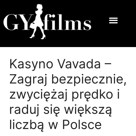
Kasyno Vavada –
Zagraj bezpiecznie,
zwyciężaj prędko i
raduj się większą
liczbą w Polsce