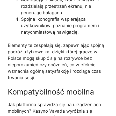
rozdzielają przestrzeń ekranu, nie
generując bałaganu.
Spójna ikonografia wspierająca
użytkownikowi poznanie programem i
natychmiastową nawigację.
Elementy te zespalają się, zapewniając spójną
podróż użytkownika, dzięki której gracze w
Polsce mogą skupić się na rozrywce bez
nieporozumień czy opóźnień, co w efekcie
wzmacnia ogólną satysfakcję i rozciąga czas
trwania sesji.
Kompatybilność mobilna
Jak platforma sprawdza się na urządzeniach
mobilnych? Kasyno Vavada wyróżnia się