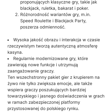
proponujących klasyczne gry, takie jak
blackjack, ruletka, bakarat i poker.
Różnorodność wariantów gry, m.in.
Speed Roulette i Blackjack Party,
poszerza odmienność.
Wysoka jakość obrazu i interakcja w czasie
rzeczywistym tworzą autentyczną atmosferę
kasyna.
Regularnie modernizowane gry, które
zawierają nowe funkcje i utrzymują
zaangażowanie graczy.
Ten wszechstronny pakiet gier z krupierem na
żywo nie tylko zwiększa emocje, ale także
wspiera graczy poszukujących bardziej
towarzyskiego i jasnego doświadczenia w grach
w ramach zabezpieczonej platformy
przystosowanej do polskiego rynku.