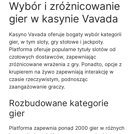
Wybór i zróżnicowanie
gier w kasynie Vavada
Kasyno Vavada oferuje bogaty wybór kategorii
gier, w tym sloty, gry stołowe i jackpoty.
Platforma oferuje popularne tytuły slotów od
czołowych dostawców, zapewniając
zróżnicowane wrażenia z gry. Ponadto, opcje z
krupierem na żywo zapewniają interakcję w
czasie rzeczywistym, podnosząc
zaangażowanie graczy.
Rozbudowane kategorie
gier
Platforma zapewnia ponad 2000 gier w różnych