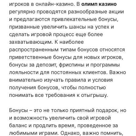
игроков в онлайн-казино. В
олимп казино
регулярно проводятся разнообразные акции
и предлагаются привлекательные бонусы,
призванные увеличить шансы на успех и
сделать игровой процесс еще более
захватывающим. К наиболее
распространенным типам бонусов относятся
приветственные бонусы для новых игроков,
бонусы за депозит, фриспины и программы
лояльности для постоянных клиентов. Важно
внимательно изучать правила и условия
получения бонусов, чтобы полностью
понимать все требования к отыгрышу.
Бонусы – это не только приятный подарок, но
и возможность увеличить свой игровой
баланс и продлить время, проведенное за
любимыми играми. Однако, важно помнить,