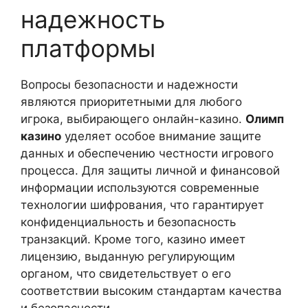
надежность
платформы
Вопросы безопасности и надежности
являются приоритетными для любого
игрока, выбирающего онлайн-казино.
Олимп
казино
уделяет особое внимание защите
данных и обеспечению честности игрового
процесса. Для защиты личной и финансовой
информации используются современные
технологии шифрования, что гарантирует
конфиденциальность и безопасность
транзакций. Кроме того, казино имеет
лицензию, выданную регулирующим
органом, что свидетельствует о его
соответствии высоким стандартам качества