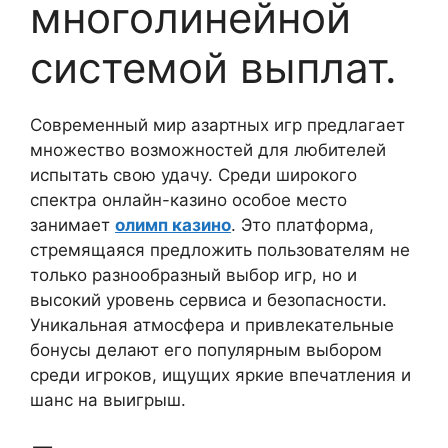
многолинейной
системой выплат.
Современный мир азартных игр предлагает
множество возможностей для любителей
испытать свою удачу. Среди широкого
спектра онлайн-казино особое место
занимает
олимп казино
. Это платформа,
стремящаяся предложить пользователям не
только разнообразный выбор игр, но и
высокий уровень сервиса и безопасности.
Уникальная атмосфера и привлекательные
бонусы делают его популярным выбором
среди игроков, ищущих яркие впечатления и
шанс на выигрыш.