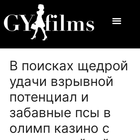
В поисках щедрой
удачи взрывной
потенциал и
забавные псы в
олимп казино с