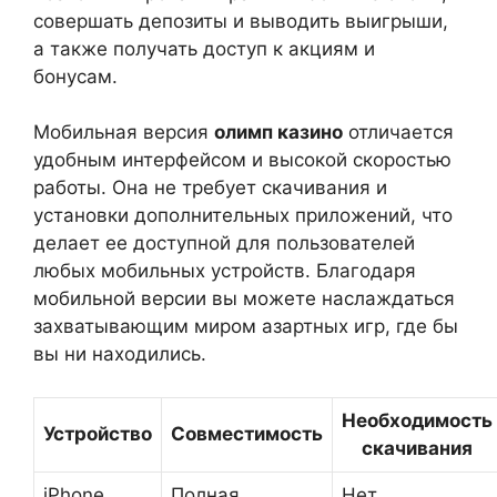
совершать депозиты и выводить выигрыши,
а также получать доступ к акциям и
бонусам.
Мобильная версия
олимп казино
отличается
удобным интерфейсом и высокой скоростью
работы. Она не требует скачивания и
установки дополнительных приложений, что
делает ее доступной для пользователей
любых мобильных устройств. Благодаря
мобильной версии вы можете наслаждаться
захватывающим миром азартных игр, где бы
вы ни находились.
Необходимость
Устройство
Совместимость
скачивания
iPhone
Полная
Нет