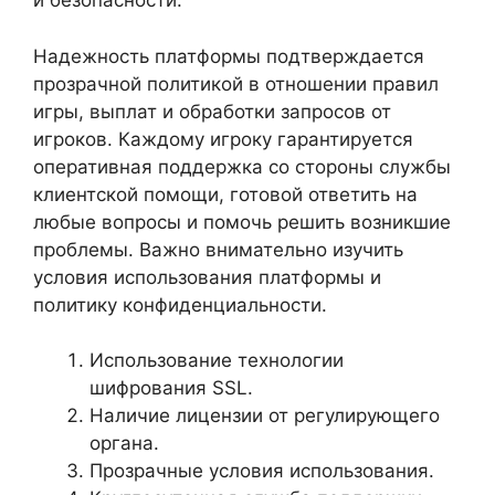
и безопасности.
Надежность платформы подтверждается
прозрачной политикой в отношении правил
игры, выплат и обработки запросов от
игроков. Каждому игроку гарантируется
оперативная поддержка со стороны службы
клиентской помощи, готовой ответить на
любые вопросы и помочь решить возникшие
проблемы. Важно внимательно изучить
условия использования платформы и
политику конфиденциальности.
Использование технологии
шифрования SSL.
Наличие лицензии от регулирующего
органа.
Прозрачные условия использования.