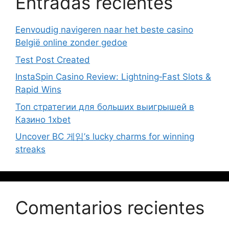
Entradas recientes
Eenvoudig navigeren naar het beste casino
België online zonder gedoe
Test Post Created
InstaSpin Casino Review: Lightning‑Fast Slots &
Rapid Wins
Топ стратегии для больших выигрышей в
Казино 1xbet
Uncover BC 게임’s lucky charms for winning
streaks
Comentarios recientes