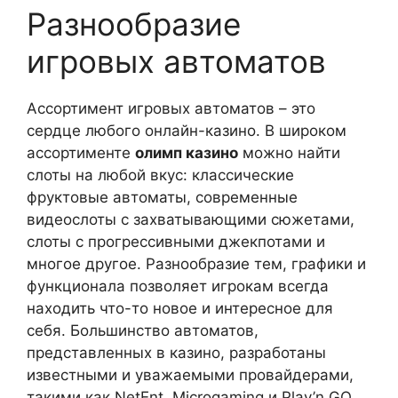
Разнообразие
игровых автоматов
Ассортимент игровых автоматов – это
сердце любого онлайн-казино. В широком
ассортименте
олимп казино
можно найти
слоты на любой вкус: классические
фруктовые автоматы, современные
видеослоты с захватывающими сюжетами,
слоты с прогрессивными джекпотами и
многое другое. Разнообразие тем, графики и
функционала позволяет игрокам всегда
находить что-то новое и интересное для
себя. Большинство автоматов,
представленных в казино, разработаны
известными и уважаемыми провайдерами,
такими как NetEnt, Microgaming и Play’n GO.