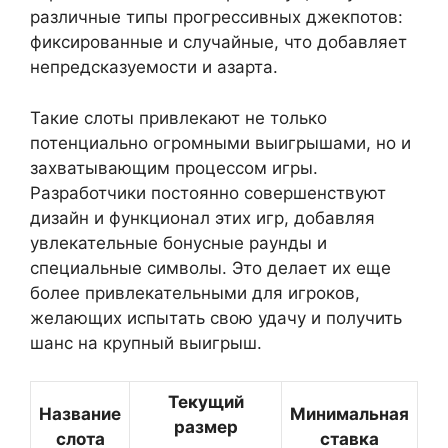
различные типы прогрессивных джекпотов:
фиксированные и случайные, что добавляет
непредсказуемости и азарта.
Такие слоты привлекают не только
потенциально огромными выигрышами, но и
захватывающим процессом игры.
Разработчики постоянно совершенствуют
дизайн и функционал этих игр, добавляя
увлекательные бонусные раунды и
специальные символы. Это делает их еще
более привлекательными для игроков,
желающих испытать свою удачу и получить
шанс на крупный выигрыш.
Текущий
Название
Минимальная
размер
слота
ставка