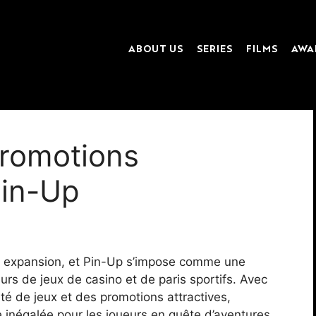
ABOUT US
SERIES
FILMS
AWA
romotions
Pin-Up
ne expansion, et Pin-Up s’impose comme une
rs de jeux de casino et de paris sportifs. Avec
té de jeux et des promotions attractives,
 inégalée pour les joueurs en quête d’aventures