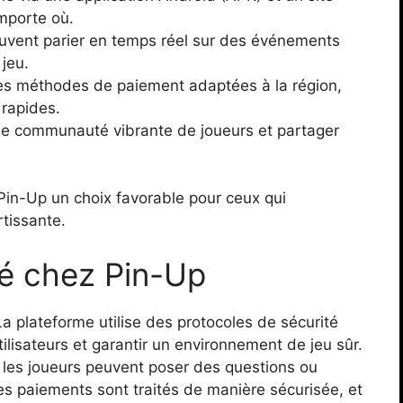
importe où.
euvent parier en temps réel sur des événements
 jeu.
s méthodes de paiement adaptées à la région,
 rapides.
e communauté vibrante de joueurs et partager
Pin-Up un choix favorable pour ceux qui
rtissante.
té chez Pin-Up
La plateforme utilise des protocoles de sécurité
lisateurs et garantir un environnement de jeu sûr.
, les joueurs peuvent poser des questions ou
s paiements sont traités de manière sécurisée, et