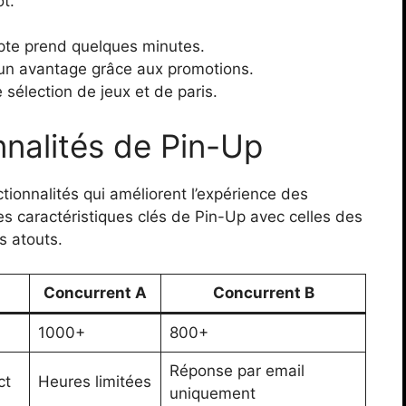
t.
ompte prend quelques minutes.
un avantage grâce aux promotions.
 sélection de jeux et de paris.
nnalités de Pin-Up
tionnalités qui améliorent l’expérience des
s caractéristiques clés de Pin-Up avec celles des
s atouts.
Concurrent A
Concurrent B
1000+
800+
Réponse par email
ct
Heures limitées
uniquement