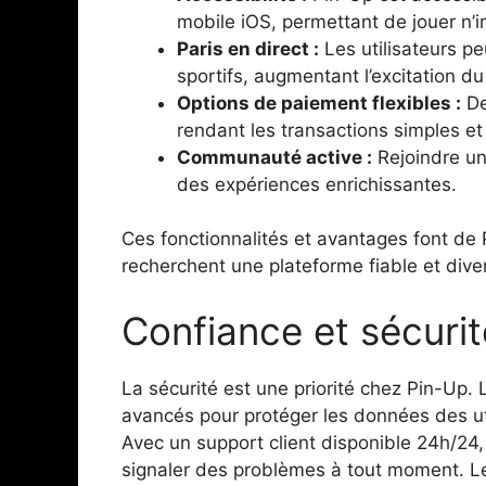
mobile iOS, permettant de jouer n’
Paris en direct :
Les utilisateurs p
sportifs, augmentant l’excitation du
Options de paiement flexibles :
De
rendant les transactions simples et
Communauté active :
Rejoindre un
des expériences enrichissantes.
Ces fonctionnalités et avantages font de 
recherchent une plateforme fiable et dive
Confiance et sécuri
La sécurité est une priorité chez Pin-Up. 
avancés pour protéger les données des uti
Avec un support client disponible 24h/24
signaler des problèmes à tout moment. Le