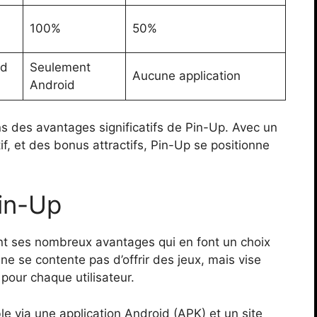
100%
50%
id
Seulement
Aucune application
Android
s des avantages significatifs de Pin-Up. Avec un
tif, et des bonus attractifs, Pin-Up se positionne
in-Up
nt ses nombreux avantages qui en font un choix
 ne se contente pas d’offrir des jeux, mais vise
pour chaque utilisateur.
e via une application Android (APK) et un site