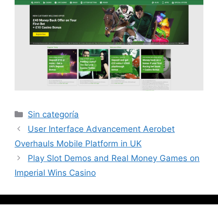
Sin categoría
User Interface Advancement Aerobet
Overhauls Mobile Platform in UK
Play Slot Demos and Real Money Games on
Imperial Wins Casino