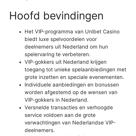
Hoofd bevindingen
Het VIP-programma van Unibet Casino
biedt luxe spelvoordelen voor
deelnemers uit Nederland om hun
spelervaring te verbeteren.
VIP-gokkers uit Nederland krijgen
toegang tot unieke spelaanbiedingen met
grote inzetten en speciale evenementen.
Individuele aanbiedingen en bonussen
worden afgestemd op de wensen van
VIP-gokkers in Nederland.
Versnelde transacties en verhoogde
service voldoen aan de grote
verwachtingen van Nederlandse VIP-
deelnemers.