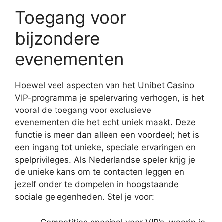
Toegang voor
bijzondere
evenementen
Hoewel veel aspecten van het Unibet Casino
VIP-programma je spelervaring verhogen, is het
vooral de toegang voor exclusieve
evenementen die het echt uniek maakt. Deze
functie is meer dan alleen een voordeel; het is
een ingang tot unieke, speciale ervaringen en
spelprivileges. Als Nederlandse speler krijg je
de unieke kans om te contacten leggen en
jezelf onder te dompelen in hoogstaande
sociale gelegenheden. Stel je voor:
Competities speciaal voor VIP’s, waarin je