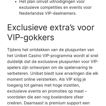
Het plan omvat uitnodigingen voor
exclusieve competities en events voor
Nederlandse VIP-deelnemers.
Exclusieve extra’s voor
VIP-gokkers
Tijdens het ontdekken van de pluspunten van
het Unibet Casino VIP-programma wordt al snel
duidelijk dat de exclusieve pluspunten voor VIP-
spelers zijn ontworpen om de spelervaring te
verbeteren. Unibet biedt luxe ervaringen die elk
moment online versterken. Als VIP krijg je
toegang tot games met hoge inzetten,
exclusieve events en promoties op maat –
voordelen die een nog boeiendere sfeer
creëren. Daarnaast is premium support een