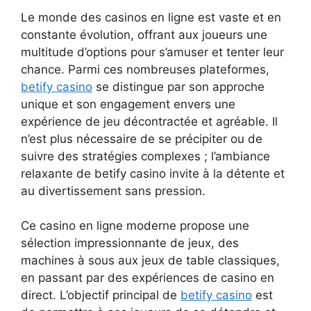
Le monde des casinos en ligne est vaste et en
constante évolution, offrant aux joueurs une
multitude d’options pour s’amuser et tenter leur
chance. Parmi ces nombreuses plateformes,
betify casino
se distingue par son approche
unique et son engagement envers une
expérience de jeu décontractée et agréable. Il
n’est plus nécessaire de se précipiter ou de
suivre des stratégies complexes ; l’ambiance
relaxante de betify casino invite à la détente et
au divertissement sans pression.
Ce casino en ligne moderne propose une
sélection impressionnante de jeux, des
machines à sous aux jeux de table classiques,
en passant par des expériences de casino en
direct. L’objectif principal de
betify casino
est