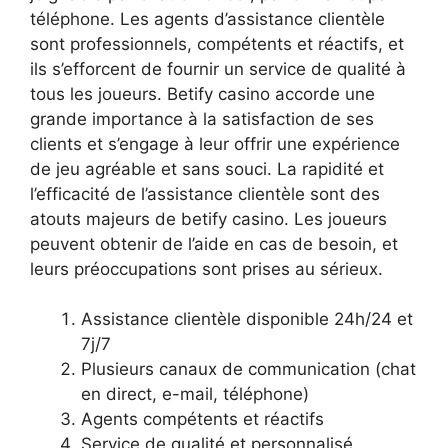
téléphone. Les agents d’assistance clientèle
sont professionnels, compétents et réactifs, et
ils s’efforcent de fournir un service de qualité à
tous les joueurs. Betify casino accorde une
grande importance à la satisfaction de ses
clients et s’engage à leur offrir une expérience
de jeu agréable et sans souci. La rapidité et
l’efficacité de l’assistance clientèle sont des
atouts majeurs de betify casino. Les joueurs
peuvent obtenir de l’aide en cas de besoin, et
leurs préoccupations sont prises au sérieux.
Assistance clientèle disponible 24h/24 et
7j/7
Plusieurs canaux de communication (chat
en direct, e-mail, téléphone)
Agents compétents et réactifs
Service de qualité et personnalisé