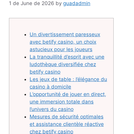
1 de June de 2026
by
guadadmin
Un divertissement paresseux
avec betify casino, un choix
astucieux pour les joueurs
La tranquillité d’esprit avec une
ludothèque diversifiée chez
betify casino
Les jeux de table : l’élégance du
casino à domicile
L’opportunité de jouer en direct,
une immersion totale dans
l’univers du casino
Mesures de sécurité optimales
et assistance clientèle réactive
chez betify casino