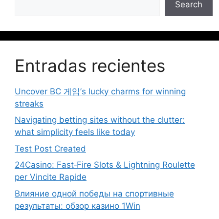
Search
Entradas recientes
Uncover BC 게임’s lucky charms for winning
streaks
Navigating betting sites without the clutter:
what simplicity feels like today
Test Post Created
24Casino: Fast‑Fire Slots & Lightning Roulette
per Vincite Rapide
Влияние одной победы на спортивные
результаты: обзор казино 1Win