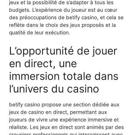
jeux et la possibilité de s’adapter à tous les
budgets. L’expérience du joueur est au cœur
des préoccupations de betify casino, et cela se
reflète dans le choix des jeux proposés et la
qualité de leur exécution.
L’opportunité de jouer
en direct, une
immersion totale dans
l’univers du casino
betify casino propose une section dédiée aux
jeux de casino en direct, permettant aux
joueurs de vivre une expérience immersive et
réaliste. Les jeux en direct sont animés par des
croupiers professionnels qui interagissent avec