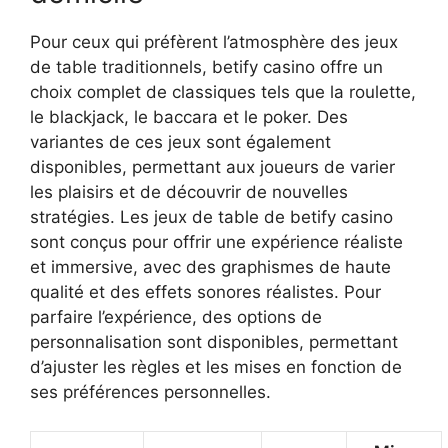
Pour ceux qui préfèrent l’atmosphère des jeux
de table traditionnels, betify casino offre un
choix complet de classiques tels que la roulette,
le blackjack, le baccara et le poker. Des
variantes de ces jeux sont également
disponibles, permettant aux joueurs de varier
les plaisirs et de découvrir de nouvelles
stratégies. Les jeux de table de betify casino
sont conçus pour offrir une expérience réaliste
et immersive, avec des graphismes de haute
qualité et des effets sonores réalistes. Pour
parfaire l’expérience, des options de
personnalisation sont disponibles, permettant
d’ajuster les règles et les mises en fonction de
ses préférences personnelles.