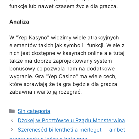
funkcje lub nawet czasem życie dla gracza.
Analiza
W "Yep Kasyno" widzimy wiele atrakcyjnych
elementów takich jak symboli i funkcji. Wiele z
nich jest dostępne w kasynach online ale tutaj
także ma dobrze zaprojektowany system
bonusowy co pozwala nam na dodatkowe
wygranie. Gra "Yep Casino" ma wiele cech,
które sprawiają że ta gra będzie dla gracza
zabawna i warto ją rozegrać.
Sin categoría
Dżokej w Pocztówce u Rządu Monsterwina
Szerencséd billentheti a mérleget – rainbet
promo code a kulcs a hatalmas