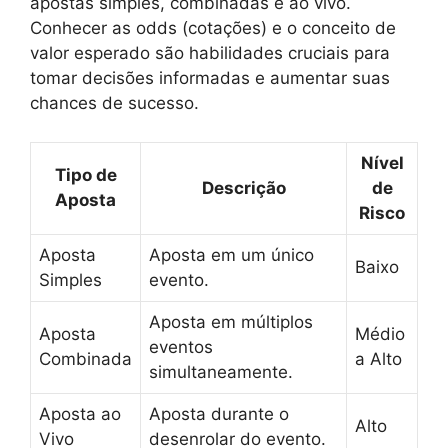
apostas simples, combinadas e ao vivo.
Conhecer as odds (cotações) e o conceito de
valor esperado são habilidades cruciais para
tomar decisões informadas e aumentar suas
chances de sucesso.
Nível
Tipo de
Descrição
de
Aposta
Risco
Aposta
Aposta em um único
Baixo
Simples
evento.
Aposta em múltiplos
Aposta
Médio
eventos
Combinada
a Alto
simultaneamente.
Aposta ao
Aposta durante o
Alto
Vivo
desenrolar do evento.