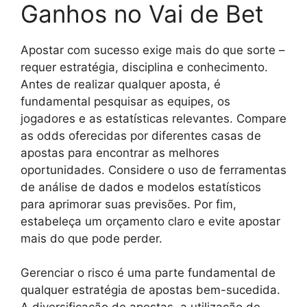
Ganhos no Vai de Bet
Apostar com sucesso exige mais do que sorte –
requer estratégia, disciplina e conhecimento.
Antes de realizar qualquer aposta, é
fundamental pesquisar as equipes, os
jogadores e as estatísticas relevantes. Compare
as odds oferecidas por diferentes casas de
apostas para encontrar as melhores
oportunidades. Considere o uso de ferramentas
de análise de dados e modelos estatísticos
para aprimorar suas previsões. Por fim,
estabeleça um orçamento claro e evite apostar
mais do que pode perder.
Gerenciar o risco é uma parte fundamental de
qualquer estratégia de apostas bem-sucedida.