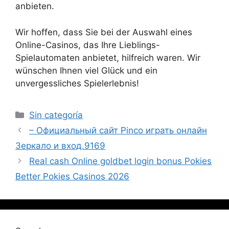
anbieten.
Wir hoffen, dass Sie bei der Auswahl eines
Online-Casinos, das Ihre Lieblings-
Spielautomaten anbietet, hilfreich waren. Wir
wünschen Ihnen viel Glück und ein
unvergessliches Spielerlebnis!
Sin categoría
– Официальный сайт Pinco играть онлайн
Зеркало и вход.9169
Real cash Online goldbet login bonus Pokies
Better Pokies Casinos 2026