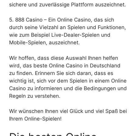
sichere und zuverlässige Plattform auszeichnet.
5. 888 Casino – Ein Online Casino, das sich
durch seine Vielzahl an Spielen und Funktionen,
wie zum Beispiel Live-Dealer-Spielen und
Mobile-Spielen, auszeichnet.
Wir hoffen, dass diese Auswahl Ihnen helfen
wird, das beste Online Casino in Deutschland
zu finden. Erinnern Sie sich daran, dass es
wichtig ist, sich vor dem Spielen in einem Online
Casino zu informieren und die Bedingungen und
Regeln zu verstehen.
Wir wünschen Ihnen viel Glück und viel Spaß bei
Ihrem Online-Spielen!