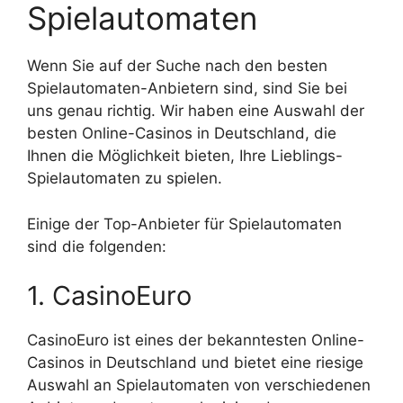
Spielautomaten
Wenn Sie auf der Suche nach den besten
Spielautomaten-Anbietern sind, sind Sie bei
uns genau richtig. Wir haben eine Auswahl der
besten Online-Casinos in Deutschland, die
Ihnen die Möglichkeit bieten, Ihre Lieblings-
Spielautomaten zu spielen.
Einige der Top-Anbieter für Spielautomaten
sind die folgenden:
1. CasinoEuro
CasinoEuro ist eines der bekanntesten Online-
Casinos in Deutschland und bietet eine riesige
Auswahl an Spielautomaten von verschiedenen