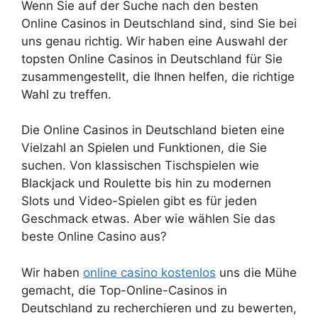
Wenn Sie auf der Suche nach den besten
Online Casinos in Deutschland sind, sind Sie bei
uns genau richtig. Wir haben eine Auswahl der
topsten Online Casinos in Deutschland für Sie
zusammengestellt, die Ihnen helfen, die richtige
Wahl zu treffen.
Die Online Casinos in Deutschland bieten eine
Vielzahl an Spielen und Funktionen, die Sie
suchen. Von klassischen Tischspielen wie
Blackjack und Roulette bis hin zu modernen
Slots und Video-Spielen gibt es für jeden
Geschmack etwas. Aber wie wählen Sie das
beste Online Casino aus?
Wir haben
online casino kostenlos
uns die Mühe
gemacht, die Top-Online-Casinos in
Deutschland zu recherchieren und zu bewerten,