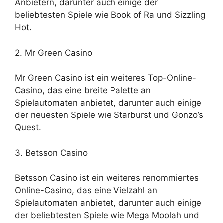
Anbietern, darunter auch einige der
beliebtesten Spiele wie Book of Ra und Sizzling
Hot.
2. Mr Green Casino
Mr Green Casino ist ein weiteres Top-Online-
Casino, das eine breite Palette an
Spielautomaten anbietet, darunter auch einige
der neuesten Spiele wie Starburst und Gonzo’s
Quest.
3. Betsson Casino
Betsson Casino ist ein weiteres renommiertes
Online-Casino, das eine Vielzahl an
Spielautomaten anbietet, darunter auch einige
der beliebtesten Spiele wie Mega Moolah und