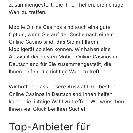
zusammengestellt, die Ihnen helfen, die richtige
Wahl zu treffen.
Mobile Online Casinos sind auch eine gute
Option, wenn Sie auf der Suche nach einem
Online Casino sind, das Sie auf Ihrem
Mobilgerät spielen können. Wir haben eine
Auswahl der besten Mobile Online Casinos in
Deutschland für Sie zusammengestellt, die
Ihnen helfen, die richtige Wahl zu treffen.
Wir hoffen, dass unsere Auswahl der besten
Online Casinos in Deutschland Ihnen helfen
kann, die richtige Wahl zu treffen. Wir wünschen
Ihnen viel Glück bei Ihrer Suche!
Top-Anbieter für