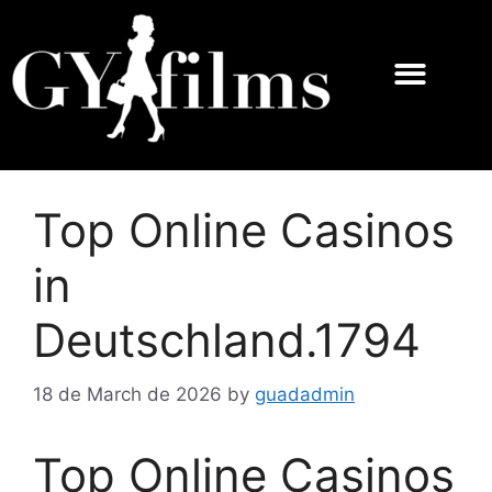
Top Online Casinos
in
Deutschland.1794
18 de March de 2026
by
guadadmin
Top Online Casinos