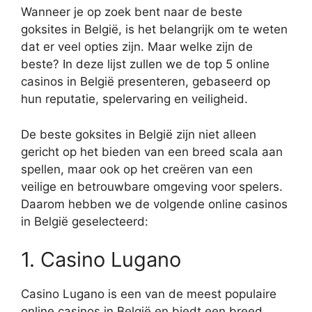
Wanneer je op zoek bent naar de beste
goksites in België, is het belangrijk om te weten
dat er veel opties zijn. Maar welke zijn de
beste? In deze lijst zullen we de top 5 online
casinos in België presenteren, gebaseerd op
hun reputatie, spelervaring en veiligheid.
De beste goksites in België zijn niet alleen
gericht op het bieden van een breed scala aan
spellen, maar ook op het creëren van een
veilige en betrouwbare omgeving voor spelers.
Daarom hebben we de volgende online casinos
in België geselecteerd:
1. Casino Lugano
Casino Lugano is een van de meest populaire
online casinos in België en biedt een breed