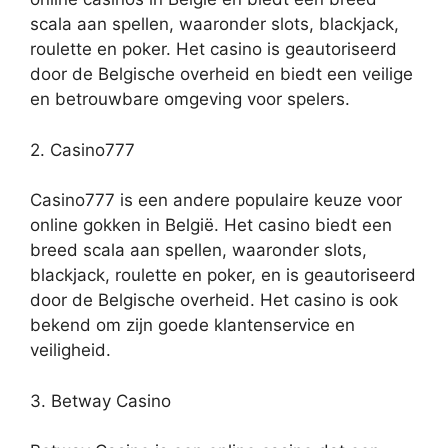
scala aan spellen, waaronder slots, blackjack,
roulette en poker. Het casino is geautoriseerd
door de Belgische overheid en biedt een veilige
en betrouwbare omgeving voor spelers.
2. Casino777
Casino777 is een andere populaire keuze voor
online gokken in België. Het casino biedt een
breed scala aan spellen, waaronder slots,
blackjack, roulette en poker, en is geautoriseerd
door de Belgische overheid. Het casino is ook
bekend om zijn goede klantenservice en
veiligheid.
3. Betway Casino