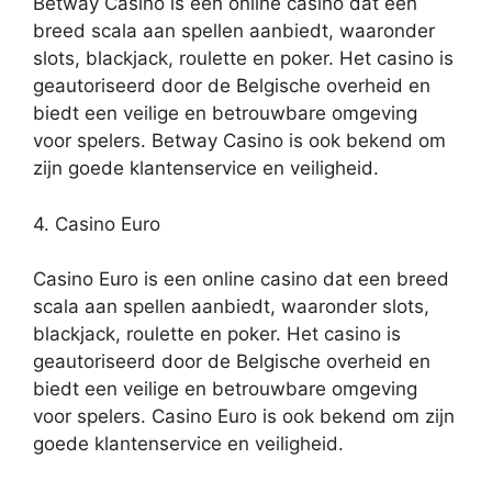
Betway Casino is een online casino dat een
breed scala aan spellen aanbiedt, waaronder
slots, blackjack, roulette en poker. Het casino is
geautoriseerd door de Belgische overheid en
biedt een veilige en betrouwbare omgeving
voor spelers. Betway Casino is ook bekend om
zijn goede klantenservice en veiligheid.
4. Casino Euro
Casino Euro is een online casino dat een breed
scala aan spellen aanbiedt, waaronder slots,
blackjack, roulette en poker. Het casino is
geautoriseerd door de Belgische overheid en
biedt een veilige en betrouwbare omgeving
voor spelers. Casino Euro is ook bekend om zijn
goede klantenservice en veiligheid.