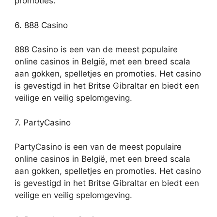
promoties.
6. 888 Casino
888 Casino is een van de meest populaire
online casinos in België, met een breed scala
aan gokken, spelletjes en promoties. Het casino
is gevestigd in het Britse Gibraltar en biedt een
veilige en veilig spelomgeving.
7. PartyCasino
PartyCasino is een van de meest populaire
online casinos in België, met een breed scala
aan gokken, spelletjes en promoties. Het casino
is gevestigd in het Britse Gibraltar en biedt een
veilige en veilig spelomgeving.