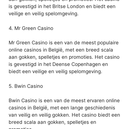
is gevestigd in het Britse London en biedt een
veilige en veilig spelomgeving.
4. Mr Green Casino
Mr Green Casino is een van de meest populaire
online casinos in België, met een breed scala
aan gokken, spelletjes en promoties. Het casino
is gevestigd in het Deense Copenhagen en
biedt een veilige en veilig spelomgeving.
5. Bwin Casino
Bwin Casino is een van de meest ervaren online
casinos in België, met een lange geschiedenis
van veilig en veilig gokken. Het casino biedt een
breed scala aan gokken, spelletjes en