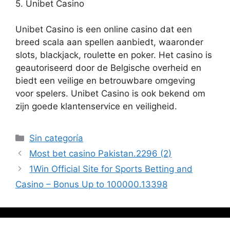
5. Unibet Casino
Unibet Casino is een online casino dat een
breed scala aan spellen aanbiedt, waaronder
slots, blackjack, roulette en poker. Het casino is
geautoriseerd door de Belgische overheid en
biedt een veilige en betrouwbare omgeving
voor spelers. Unibet Casino is ook bekend om
zijn goede klantenservice en veiligheid.
Sin categoría
Most bet casino Pakistan.2296 (2)
1Win Official Site for Sports Betting and
Casino – Bonus Up to 100000.13398