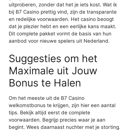
uitproberen, zonder dat het je iets kost. Wat ik
bij B7 Casino prettig vind, zijn de transparante
en redelijke voorwaarden. Het casino beoogt
dat je plezier hebt en een eerlijke kans maakt.
Dit complete pakket vormt de basis van hun
aanbod voor nieuwe spelers uit Nederland.
Suggesties om het
Maximale uit Jouw
Bonus te Halen
Om het meeste uit de B7 Casino
welkomstbonus te krijgen, zijn hier een aantal
tips. Bekijk altijd eerst de complete
voorwaarden. Begrijp precies waar je aan
begint. Wees daarnaast nuchter met je storting.