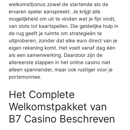
welkomstbonus zowel de startende als de
ervaren speler aanspreekt. Je krijgt alle
mogelijkheid om uit te vinden wat je fijn vindt,
van slots tot kaartspellen. Die geldelijke hulp in
de rug geeft je ruimte om strategieën te
uitproberen, zonder dat elke euro direct van je
eigen rekening komt. Het voelt vanaf dag één
als een samenwerking. Daardoor zijn de
allereerste stappen in het online casino niet
alleen spannender, maar ook rustiger voor je
portemonnee.
Het Complete
Welkomstpakket van
B7 Casino Beschreven