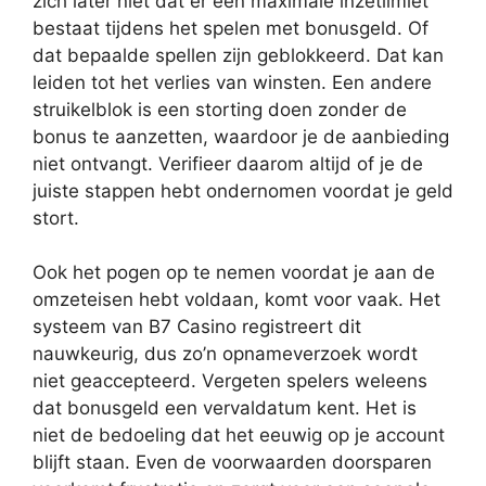
zich later niet dat er een maximale inzetlimiet
bestaat tijdens het spelen met bonusgeld. Of
dat bepaalde spellen zijn geblokkeerd. Dat kan
leiden tot het verlies van winsten. Een andere
struikelblok is een storting doen zonder de
bonus te aanzetten, waardoor je de aanbieding
niet ontvangt. Verifieer daarom altijd of je de
juiste stappen hebt ondernomen voordat je geld
stort.
Ook het pogen op te nemen voordat je aan de
omzeteisen hebt voldaan, komt voor vaak. Het
systeem van B7 Casino registreert dit
nauwkeurig, dus zo’n opnameverzoek wordt
niet geaccepteerd. Vergeten spelers weleens
dat bonusgeld een vervaldatum kent. Het is
niet de bedoeling dat het eeuwig op je account
blijft staan. Even de voorwaarden doorsparen