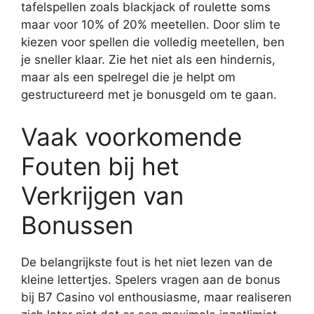
tafelspellen zoals blackjack of roulette soms
maar voor 10% of 20% meetellen. Door slim te
kiezen voor spellen die volledig meetellen, ben
je sneller klaar. Zie het niet als een hindernis,
maar als een spelregel die je helpt om
gestructureerd met je bonusgeld om te gaan.
Vaak voorkomende
Fouten bij het
Verkrijgen van
Bonussen
De belangrijkste fout is het niet lezen van de
kleine lettertjes. Spelers vragen aan de bonus
bij B7 Casino vol enthousiasme, maar realiseren