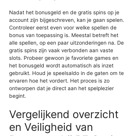
Nadat het bonusgeld en de gratis spins op je
account zijn bijgeschreven, kan je gaan spelen.
Controleer eerst even voor welke spellen de
bonus van toepassing is. Meestal betreft het
alle spellen, op een paar uitzonderingen na. De
gratis spins zijn vaak verbonden aan vaste
slots. Probeer gewoon je favoriete games en
het bonusgeld wordt automatisch als inzet
gebruikt. Houd je speelsaldo in de gaten om te
ervaren hoe het vordert. Het proces is zo
ontworpen dat je direct aan het spelplezier
begint.
Vergelijkend overzicht
en Veiligheid van