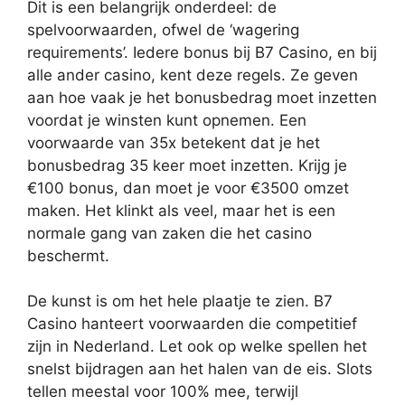
Dit is een belangrijk onderdeel: de
spelvoorwaarden, ofwel de ‘wagering
requirements’. Iedere bonus bij B7 Casino, en bij
alle ander casino, kent deze regels. Ze geven
aan hoe vaak je het bonusbedrag moet inzetten
voordat je winsten kunt opnemen. Een
voorwaarde van 35x betekent dat je het
bonusbedrag 35 keer moet inzetten. Krijg je
€100 bonus, dan moet je voor €3500 omzet
maken. Het klinkt als veel, maar het is een
normale gang van zaken die het casino
beschermt.
De kunst is om het hele plaatje te zien. B7
Casino hanteert voorwaarden die competitief
zijn in Nederland. Let ook op welke spellen het
snelst bijdragen aan het halen van de eis. Slots
tellen meestal voor 100% mee, terwijl