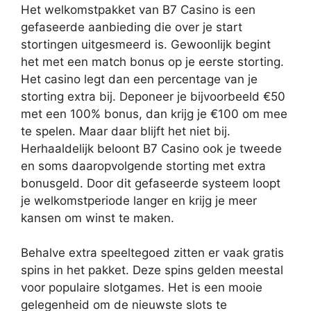
Het welkomstpakket van B7 Casino is een
gefaseerde aanbieding die over je start
stortingen uitgesmeerd is. Gewoonlijk begint
het met een match bonus op je eerste storting.
Het casino legt dan een percentage van je
storting extra bij. Deponeer je bijvoorbeeld €50
met een 100% bonus, dan krijg je €100 om mee
te spelen. Maar daar blijft het niet bij.
Herhaaldelijk beloont B7 Casino ook je tweede
en soms daaropvolgende storting met extra
bonusgeld. Door dit gefaseerde systeem loopt
je welkomstperiode langer en krijg je meer
kansen om winst te maken.
Behalve extra speeltegoed zitten er vaak gratis
spins in het pakket. Deze spins gelden meestal
voor populaire slotgames. Het is een mooie
gelegenheid om de nieuwste slots te