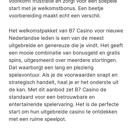
voorkomt frustratie en zorgt voor een soepele
start met je welkomstbonus. Een beetje
voorbereiding maakt echt een verschil.
Het welkomstpakket van B7 Casino voor nieuwe
Nederlandse leden is een van de meest
uitgebreide en genereuze die je vindt. Het geeft
een mooie combinatie van bonusgeld en gratis
spins, uitgesmeerd over meerdere stortingen.
Dat waarborgt een lang en plezierig
spelavontuur. Als je de voorwaarden snapt en
strategisch handelt, haal je er het onderste uit
de kan. Met dit aanbod zet B7 Casino de
standaard voor een betrouwbare en
entertainende spelervaring. Het is de perfecte
start om hun uitgebreide casino te ontdekken
met een ruime speelpot.