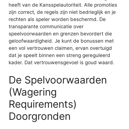
heeft van de Kansspelautoriteit. Alle promoties
zijn correct, de regels zijn niet bedrieglijk en je
rechten als speler worden beschermd. De
transparante communicatie over
speelvoorwaarden en grenzen bevordert die
geloofwaardigheid. Je kunt de bonussen met
een vol vertrouwen claimen, ervan overtuigd
dat je speelt binnen een streng gereguleerd
kader. Dat vertrouwensgevoel is goud waard.
De Spelvoorwaarden
(Wagering
Requirements)
Doorgronden