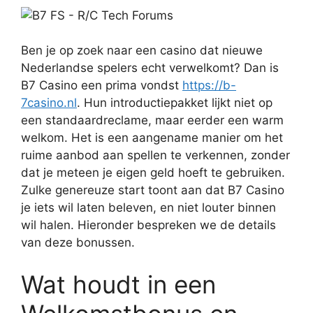
Ben je op zoek naar een casino dat nieuwe
Nederlandse spelers echt verwelkomt? Dan is
B7 Casino een prima vondst
https://b-
7casino.nl
. Hun introductiepakket lijkt niet op
een standaardreclame, maar eerder een warm
welkom. Het is een aangename manier om het
ruime aanbod aan spellen te verkennen, zonder
dat je meteen je eigen geld hoeft te gebruiken.
Zulke genereuze start toont aan dat B7 Casino
je iets wil laten beleven, en niet louter binnen
wil halen. Hieronder bespreken we de details
van deze bonussen.
Wat houdt in een