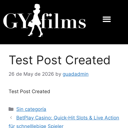
Test Post Created
26 de May de 2026
by
guadadmin
Test Post Created
Sin categoría
BetPlay Casino: Quick‑Hit Slots & Live Action
für schnelllebige Spieler