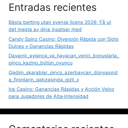
Entradas recientes
Bästa betting utan svensk licens 2026: Få ut
det mesta av dina insatser med
Candy Spinz Casino: Diversión Rápida con Slots
Dulces y Ganancias Rápidas
Davamlı_əyləncə_və_həyəcan_verici_bonuslarla_
pinco_kazino_bütün_oyunçu
Qədim_skarablar_pinco_azerbaycan_dünyasınd
a_fironların_qəbzəsində_gizli_x
Ice Casino: Ganancias Rápidas y Acción Veloz
para Jugadores de Alta‑Intensidad