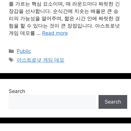
를 가르는 핵심 요소이며, 매 라운드마다 짜릿한 긴
장감을 선사합니다. 순식간에 치솟는 배율은 큰 승
리의 가능성을 열어주며, 짧은 시간 안에 짜릿한 경
험을 할 수 있다는 것이 큰 장점입니다. 아스트로넛
게임 데모를 …
Read more
Public
아스트로넛 게임 데모
Search
Search