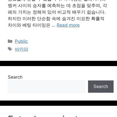
뱅커 사이의 승자를 예측하는 데 초점을 맞추며, 각
패의 가치는 정해져 있어 비교적 배우기 쉽습니다.
하지만 이러한 단순함 속에 숨겨진 미묘한 확률적
차이와 베팅 타이밍은 …
Read more
Public
바카라
Search
Search