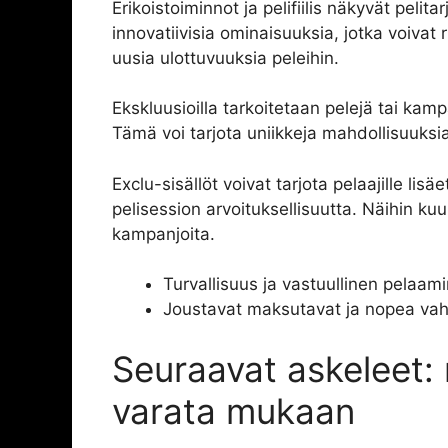
Erikoistoiminnot ja pelifiilis näkyvät pelit
innovatiivisia ominaisuuksia, jotka voivat
uusia ulottuvuuksia peleihin.
Ekskluusioilla tarkoitetaan pelejä tai kampa
Tämä voi tarjota uniikkeja mahdollisuuksia 
Exclu-sisällöt voivat tarjota pelaajille lisä
pelisession arvoituksellisuutta. Näihin ku
kampanjoita.
Turvallisuus ja vastuullinen pelaami
Joustavat maksutavat ja nopea vah
Seuraavat askeleet: 
varata mukaan