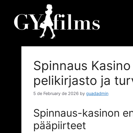
Spinnaus Kasino 
pelikirjasto ja tu
5 de February de 2026
by
guadadmin
Spinnaus-kasinon en
pääpiirteet