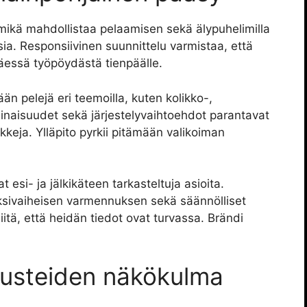
, mikä mahdollistaa pelaamisen sekä älypuhelimilla
luksia. Responsiivinen suunnittelu varmistaa, että
äessä työpöydästä tienpäälle.
än pelejä eri teemoilla, kuten kolikko-,
inaisuudet sekä järjestelyvaihtoehdot parantavat
ikkeja. Ylläpito pyrkii pitämään valikoiman
t esi- ja jälkikäteen tarkasteltuja asioita.
sivaiheisen varmennuksen sekä säännölliset
siitä, että heidän tiedot ovat turvassa. Brändi
nusteiden näkökulma