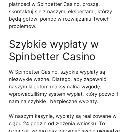
płatności w Spinbetter Casino, proszę,
skontaktuj się z naszymi ekspertami, którzy
będą gotowi pomóc w rozwiązaniu Twoich
problemów.
Szybkie wypłaty w
Spinbetter Casino
W Spinbetter Casino, szybkie wypłaty są
niezwykle ważne. Dlatego, aby zapewnić
naszym klientom maksymalną wygodę,
wprowadziliśmy system wypłat, który pozwolił
nam na szybkie i bezpieczne wypłaty.
W naszym kasynie, wypłaty są realizowane w
ciągu 24 godzin od złożenia wniosku. To
oznacza, że możesz otrzymać swoje pieniądze