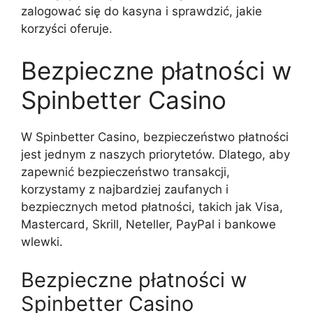
zalogować się do kasyna i sprawdzić, jakie
korzyści oferuje.
Bezpieczne płatności w
Spinbetter Casino
W Spinbetter Casino, bezpieczeństwo płatności
jest jednym z naszych priorytetów. Dlatego, aby
zapewnić bezpieczeństwo transakcji,
korzystamy z najbardziej zaufanych i
bezpiecznych metod płatności, takich jak Visa,
Mastercard, Skrill, Neteller, PayPal i bankowe
wlewki.
Bezpieczne płatności w
Spinbetter Casino