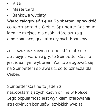
Visa
Mastercard
Bankowe wypłaty
Warto zalogować się na Spinbetter i sprawdzić,
co to oznacza dla Ciebie. Spinbetter Casino to
idealne miejsce dla osób, które szukają
emocjonującej gry i atrakcyjnych bonusów.
Jeśli szukasz kasyna online, które oferuje
atrakcyjne warunki gry, to Spinbetter Casino
jest idealnym wyborem. Warto zalogować się
na Spinbetter i sprawdzić, co to oznacza dla
Ciebie.
Spinbetter Casino to jeden z
najpopularniejszych kasyn online w Polsce.
Jego popularność jest wynikiem oferowania
atrakcyjnych bonusów, szybkich wypłat i