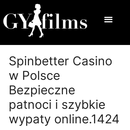
Spinbetter Casino
w Polsce
Bezpieczne
patnoci i szybkie
wypaty online.1424