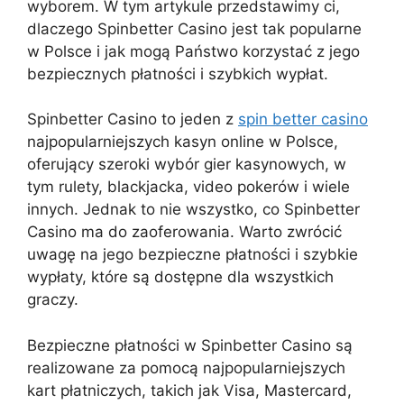
wyborem. W tym artykule przedstawimy ci,
dlaczego Spinbetter Casino jest tak popularne
w Polsce i jak mogą Państwo korzystać z jego
bezpiecznych płatności i szybkich wypłat.
Spinbetter Casino to jeden z
spin better casino
najpopularniejszych kasyn online w Polsce,
oferujący szeroki wybór gier kasynowych, w
tym rulety, blackjacka, video pokerów i wiele
innych. Jednak to nie wszystko, co Spinbetter
Casino ma do zaoferowania. Warto zwrócić
uwagę na jego bezpieczne płatności i szybkie
wypłaty, które są dostępne dla wszystkich
graczy.
Bezpieczne płatności w Spinbetter Casino są
realizowane za pomocą najpopularniejszych
kart płatniczych, takich jak Visa, Mastercard,