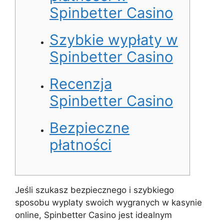
Spinbetter Casino
Szybkie wypłaty w
Spinbetter Casino
Recenzja
Spinbetter Casino
Bezpieczne
płatności
Jeśli szukasz bezpiecznego i szybkiego
sposobu wyplaty swoich wygranych w kasynie
online, Spinbetter Casino jest idealnym