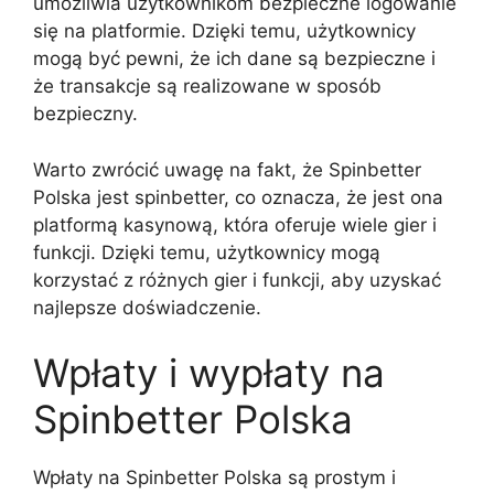
umożliwia użytkownikom bezpieczne logowanie
się na platformie. Dzięki temu, użytkownicy
mogą być pewni, że ich dane są bezpieczne i
że transakcje są realizowane w sposób
bezpieczny.
Warto zwrócić uwagę na fakt, że Spinbetter
Polska jest spinbetter, co oznacza, że jest ona
platformą kasynową, która oferuje wiele gier i
funkcji. Dzięki temu, użytkownicy mogą
korzystać z różnych gier i funkcji, aby uzyskać
najlepsze doświadczenie.
Wpłaty i wypłaty na
Spinbetter Polska
Wpłaty na Spinbetter Polska są prostym i