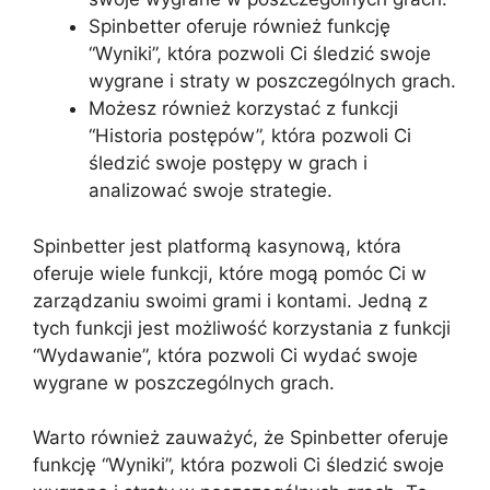
Spinbetter oferuje również funkcję
“Wyniki”, która pozwoli Ci śledzić swoje
wygrane i straty w poszczególnych grach.
Możesz również korzystać z funkcji
“Historia postępów”, która pozwoli Ci
śledzić swoje postępy w grach i
analizować swoje strategie.
Spinbetter jest platformą kasynową, która
oferuje wiele funkcji, które mogą pomóc Ci w
zarządzaniu swoimi grami i kontami. Jedną z
tych funkcji jest możliwość korzystania z funkcji
“Wydawanie”, która pozwoli Ci wydać swoje
wygrane w poszczególnych grach.
Warto również zauważyć, że Spinbetter oferuje
funkcję “Wyniki”, która pozwoli Ci śledzić swoje