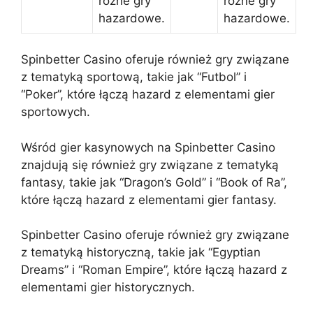
różne gry
różne gry
hazardowe.
hazardowe.
Spinbetter Casino oferuje również gry związane
z tematyką sportową, takie jak “Futbol” i
“Poker”, które łączą hazard z elementami gier
sportowych.
Wśród gier kasynowych na Spinbetter Casino
znajdują się również gry związane z tematyką
fantasy, takie jak “Dragon’s Gold” i “Book of Ra”,
które łączą hazard z elementami gier fantasy.
Spinbetter Casino oferuje również gry związane
z tematyką historyczną, takie jak “Egyptian
Dreams” i “Roman Empire”, które łączą hazard z
elementami gier historycznych.