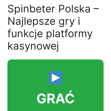
Spinbeter Polska –
Najlepsze gry i
funkcje platformy
kasynowej
GRAĆ