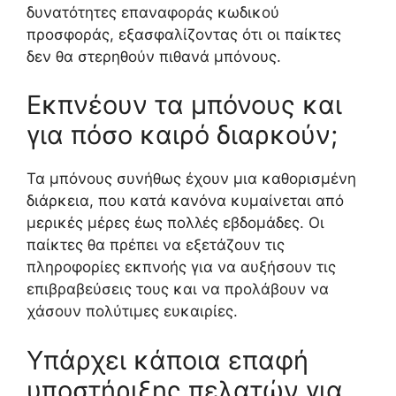
δυνατότητες επαναφοράς κωδικού
προσφοράς, εξασφαλίζοντας ότι οι παίκτες
δεν θα στερηθούν πιθανά μπόνους.
Εκπνέουν τα μπόνους και
για πόσο καιρό διαρκούν;
Τα μπόνους συνήθως έχουν μια καθορισμένη
διάρκεια, που κατά κανόνα κυμαίνεται από
μερικές μέρες έως πολλές εβδομάδες. Οι
παίκτες θα πρέπει να εξετάζουν τις
πληροφορίες εκπνοής για να αυξήσουν τις
επιβραβεύσεις τους και να προλάβουν να
χάσουν πολύτιμες ευκαιρίες.
Υπάρχει κάποια επαφή
υποστήριξης πελατών για