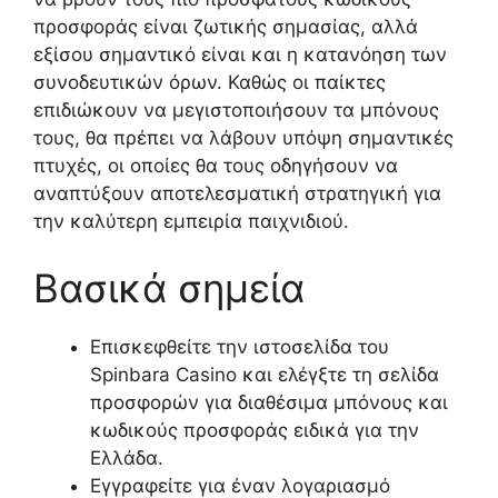
προσφοράς είναι ζωτικής σημασίας, αλλά
εξίσου σημαντικό είναι και η κατανόηση των
συνοδευτικών όρων. Καθώς οι παίκτες
επιδιώκουν να μεγιστοποιήσουν τα μπόνους
τους, θα πρέπει να λάβουν υπόψη σημαντικές
πτυχές, οι οποίες θα τους οδηγήσουν να
αναπτύξουν αποτελεσματική στρατηγική για
την καλύτερη εμπειρία παιχνιδιού.
Βασικά σημεία
Επισκεφθείτε την ιστοσελίδα του
Spinbara Casino και ελέγξτε τη σελίδα
προσφορών για διαθέσιμα μπόνους και
κωδικούς προσφοράς ειδικά για την
Ελλάδα.
Εγγραφείτε για έναν λογαριασμό