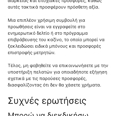
διάρκειας και εποχιακές προσφορές, καθώς
αυτές τακτικά προσφέρουν πρόσθετη αξία.
Μια επιπλέον χρήσιμη συμβουλή για
προωθήσεις είναι να εγγραφείτε στο
ενημερωτικό δελτίο ή στο πρόγραμμα
επιβράβευσης του καζίνο, το οποίο μπορεί να
ξεκλειδώσει ειδικά μπόνους και προσφορές
επιστροφής μετρητών.
Τέλος, μη φοβηθείτε να επικοινωνήσετε με την
υποστήριξη πελατών για οποιαδήποτε εξήγηση
σχετικά με τις παρούσες προσφορές,
διασφαλίζοντας ότι δεν θα χάσετε χρήματα.
Συχνές ερωτήσεις
Μπορώ να διεκδικήσω