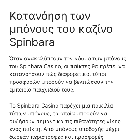
Κατανόηση των
μπόνους του καζίνο
Spinbara
Όταν ανακαλύπτουν τον κόσμο των μπόνους
του Spinbara Casino, οι παίκτες θα πρέπει να
κατανοήσουν πώς διαφορετικοί τύποι
προσφορών μπορούν να βελτιώσουν την
εμπειρία παιχνιδιού τους.
Το Spinbara Casino παρέχει μια ποικιλία
τύπων μπόνους, τα οποία μπορούν να
αυξήσουν σημαντικά τις πιθανότητες νίκης
ενός παίκτη. Από μπόνους υποδοχής μέχρι
δωρεάν περιστροφές και προσφορές