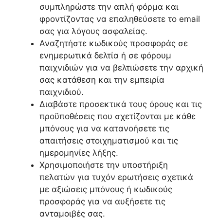
συμπληρώστε την απλή φόρμα και
φροντίζοντας να επαληθεύσετε το email
σας για λόγους ασφαλείας.
Αναζητήστε κωδικούς προσφοράς σε
ενημερωτικά δελτία ή σε φόρουμ
παιχνιδιών για να βελτιώσετε την αρχική
σας κατάθεση και την εμπειρία
παιχνιδιού.
Διαβάστε προσεκτικά τους όρους και τις
προϋποθέσεις που σχετίζονται με κάθε
μπόνους για να κατανοήσετε τις
απαιτήσεις στοιχηματισμού και τις
ημερομηνίες λήξης.
Χρησιμοποιήστε την υποστήριξη
πελατών για τυχόν ερωτήσεις σχετικά
με αξιώσεις μπόνους ή κωδικούς
προσφοράς για να αυξήσετε τις
ανταμοιβές σας.