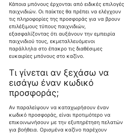
Κάποια μπόνους έρχονται από ειδικές επιλογές
παιχνιδιών. Οι παίκτες θα πρέπει να ελέγχουν
τις πληροφορίες της προσφοράς για να βρουν
επιλέξιμους τύπους παιχνιδιών,
εξασφαλίζοντας ότι αυξάνουν την εμπειρία
παιχνιδιού τους, εκμεταλλευόμενοι
παράλληλα στο έπακρο τις διαθέσιμες
ευκαιρίες μπόνους στο καζίνο.
Τι γίνεται αν ξεχάσω να
εισάγω έναν κωδικό
προσφοράς;
Αν παραλείψουν να καταχωρήσουν έναν
κωδικό προσφοράς, είναι προτιμότερο να
επικοινωνήσουν με την εξυπηρέτηση πελατών
για βοήθεια. Ορισμένα καζίνο παρέχουν