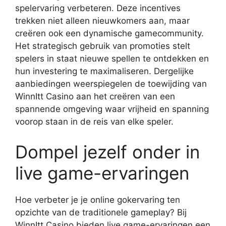
spelervaring verbeteren. Deze incentives
trekken niet alleen nieuwkomers aan, maar
creëren ook een dynamische gamecommunity.
Het strategisch gebruik van promoties stelt
spelers in staat nieuwe spellen te ontdekken en
hun investering te maximaliseren. Dergelijke
aanbiedingen weerspiegelen de toewijding van
WinnItt Casino aan het creëren van een
spannende omgeving waar vrijheid en spanning
voorop staan in de reis van elke speler.
Dompel jezelf onder in
live game-ervaringen
Hoe verbeter je je online gokervaring ten
opzichte van de traditionele gameplay? Bij
WinnItt Casino bieden live game-ervaringen een