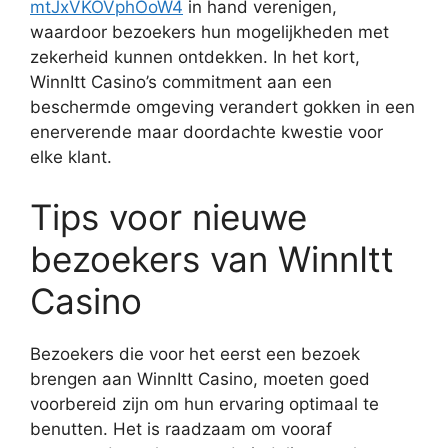
mtJxVKOVphOoW4
in hand verenigen,
waardoor bezoekers hun mogelijkheden met
zekerheid kunnen ontdekken. In het kort,
WinnItt Casino’s commitment aan een
beschermde omgeving verandert gokken in een
enerverende maar doordachte kwestie voor
elke klant.
Tips voor nieuwe
bezoekers van WinnItt
Casino
Bezoekers die voor het eerst een bezoek
brengen aan WinnItt Casino, moeten goed
voorbereid zijn om hun ervaring optimaal te
benutten. Het is raadzaam om vooraf