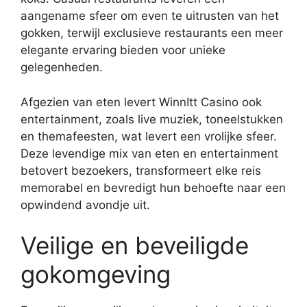
aangename sfeer om even te uitrusten van het
gokken, terwijl exclusieve restaurants een meer
elegante ervaring bieden voor unieke
gelegenheden.
Afgezien van eten levert WinnItt Casino ook
entertainment, zoals live muziek, toneelstukken
en themafeesten, wat levert een vrolijke sfeer.
Deze levendige mix van eten en entertainment
betovert bezoekers, transformeert elke reis
memorabel en bevredigt hun behoefte naar een
opwindend avondje uit.
Veilige en beveiligde
gokomgeving