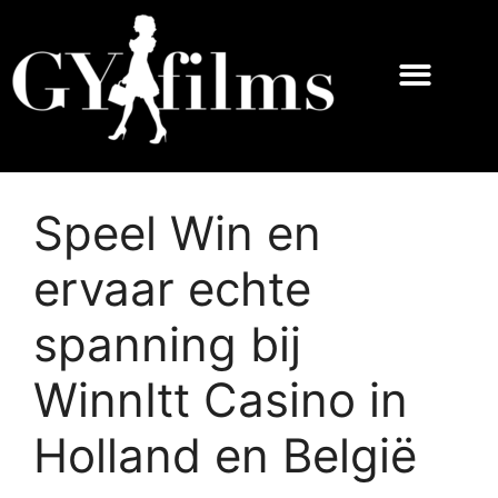
Speel Win en
ervaar echte
spanning bij
WinnItt Casino in
Holland en België