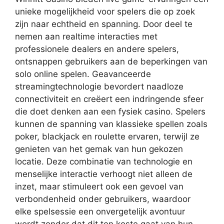
unieke mogelijkheid voor spelers die op zoek
zijn naar echtheid en spanning. Door deel te
nemen aan realtime interacties met
professionele dealers en andere spelers,
ontsnappen gebruikers aan de beperkingen van
solo online spelen. Geavanceerde
streamingtechnologie bevordert naadloze
connectiviteit en creëert een indringende sfeer
die doet denken aan een fysiek casino. Spelers
kunnen de spanning van klassieke spellen zoals
poker, blackjack en roulette ervaren, terwijl ze
genieten van het gemak van hun gekozen
locatie. Deze combinatie van technologie en
menselijke interactie verhoogt niet alleen de
inzet, maar stimuleert ook een gevoel van
verbondenheid onder gebruikers, waardoor
elke spelsessie een onvergetelijk avontuur
wordt zonder dat dit ten koste gaat van hun