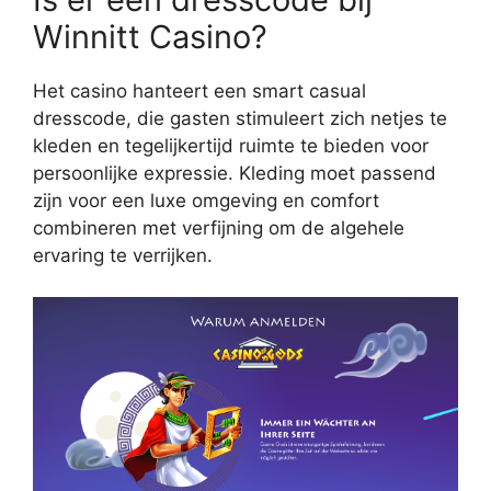
Winnitt Casino?
Het casino hanteert een smart casual
dresscode, die gasten stimuleert zich netjes te
kleden en tegelijkertijd ruimte te bieden voor
persoonlijke expressie. Kleding moet passend
zijn voor een luxe omgeving en comfort
combineren met verfijning om de algehele
ervaring te verrijken.