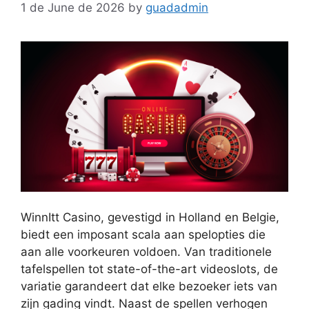
1 de June de 2026
by
guadadmin
WinnItt Casino, gevestigd in Holland en Belgie,
biedt een imposant scala aan spelopties die
aan alle voorkeuren voldoen. Van traditionele
tafelspellen tot state-of-the-art videoslots, de
variatie garandeert dat elke bezoeker iets van
zijn gading vindt. Naast de spellen verhogen