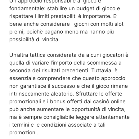
Un approccio responsabile al gioco è
fondamentale: stabilire un budget di gioco e
rispettare i limiti prestabiliti è importante. E’
bene anche considerare i giochi con molti slot
premi, poichè pagano meno ma hanno più
possibilità di vincita.
Un’altra tattica considerata da alcuni giocatori è
quella di variare l’importo della scommessa a
seconda dei risultati precedenti. Tuttavia, è
essenziale comprendere che questo approccio
non garantisce il successo e che il gioco rimane
intrinsecamente aleatorio. Sfruttare le offerte
promozionali e i bonus offerti dai casinò online
può anche aumentare le opportunità di vincita,
ma è sempre consigliabile leggere attentamente
i termini e le condizioni associate a tali
promozioni.