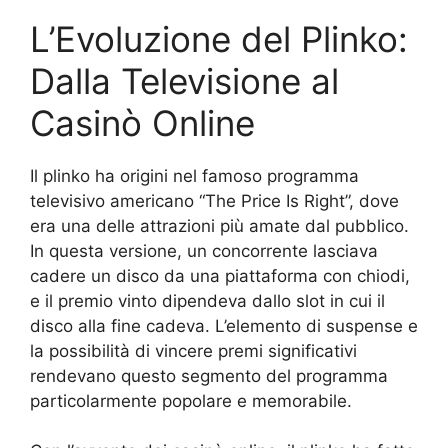
L’Evoluzione del Plinko:
Dalla Televisione al
Casinò Online
Il plinko ha origini nel famoso programma
televisivo americano “The Price Is Right”, dove
era una delle attrazioni più amate dal pubblico.
In questa versione, un concorrente lasciava
cadere un disco da una piattaforma con chiodi,
e il premio vinto dipendeva dallo slot in cui il
disco alla fine cadeva. L’elemento di suspense e
la possibilità di vincere premi significativi
rendevano questo segmento del programma
particolarmente popolare e memorabile.