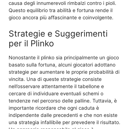
causa degli innumerevoli rimbalzi contro i pioli.
Questo equilibrio tra abilità e fortuna rende il
gioco ancora più affascinante e coinvolgente.
Strategie e Suggerimenti
per il Plinko
Nonostante il plinko sia principalmente un gioco
basato sulla fortuna, alcuni giocatori adottano
strategie per aumentare le proprie probabilità di
vincita. Una di queste strategie consiste
nell’osservare attentamente il tabellone e
cercare di individuare eventuali schemi o
tendenze nel percorso delle palline. Tuttavia, è
importante ricordare che ogni caduta è
indipendente dalle precedenti e che non esiste
una strategia infallibile per prevedere il risultato.