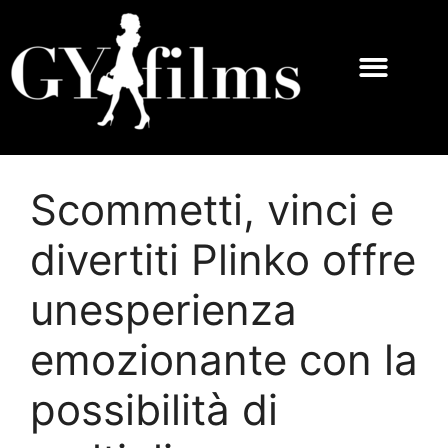
Scommetti, vinci e
divertiti Plinko offre
unesperienza
emozionante con la
possibilità di