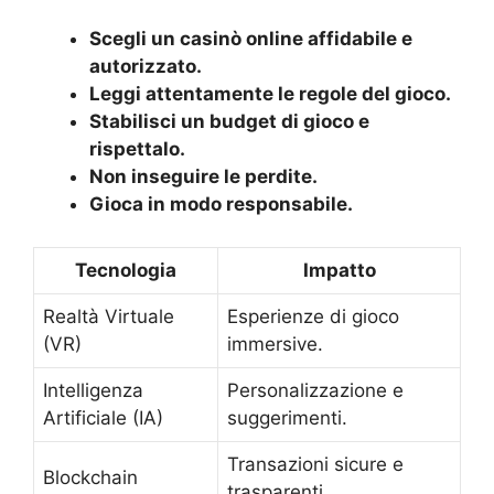
Scegli un casinò online affidabile e
autorizzato.
Leggi attentamente le regole del gioco.
Stabilisci un budget di gioco e
rispettalo.
Non inseguire le perdite.
Gioca in modo responsabile.
Tecnologia
Impatto
Realtà Virtuale
Esperienze di gioco
(VR)
immersive.
Intelligenza
Personalizzazione e
Artificiale (IA)
suggerimenti.
Transazioni sicure e
Blockchain
trasparenti.