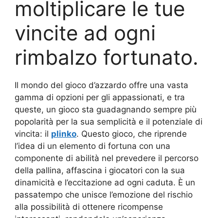
moltiplicare le tue
vincite ad ogni
rimbalzo fortunato.
Il mondo del gioco d’azzardo offre una vasta
gamma di opzioni per gli appassionati, e tra
queste, un gioco sta guadagnando sempre più
popolarità per la sua semplicità e il potenziale di
vincita: il
plinko
. Questo gioco, che riprende
l’idea di un elemento di fortuna con una
componente di abilità nel prevedere il percorso
della pallina, affascina i giocatori con la sua
dinamicità e l’eccitazione ad ogni caduta. È un
passatempo che unisce l’emozione del rischio
alla possibilità di ottenere ricompense