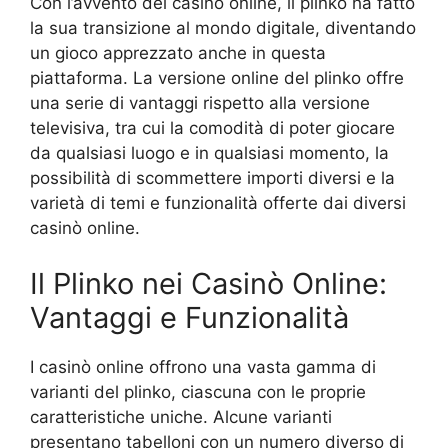
Con l’avvento dei casinò online, il plinko ha fatto
la sua transizione al mondo digitale, diventando
un gioco apprezzato anche in questa
piattaforma. La versione online del plinko offre
una serie di vantaggi rispetto alla versione
televisiva, tra cui la comodità di poter giocare
da qualsiasi luogo e in qualsiasi momento, la
possibilità di scommettere importi diversi e la
varietà di temi e funzionalità offerte dai diversi
casinò online.
Il Plinko nei Casinò Online:
Vantaggi e Funzionalità
I casinò online offrono una vasta gamma di
varianti del plinko, ciascuna con le proprie
caratteristiche uniche. Alcune varianti
presentano tabelloni con un numero diverso di