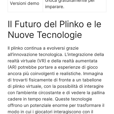
Gioca gratuitamente per
Versioni demo
imparare.
Il Futuro del Plinko e le
Nuove Tecnologie
Il plinko continua a evolversi grazie
all’innovazione tecnologica. L’integrazione della
realtà virtuale (VR) e della realtà aumentata
(AR) potrebbe portare a esperienze di gioco
ancora più coinvolgenti e realistiche. Immagina
di trovarti fisicamente di fronte a un tabellone
di plinko virtuale, con la possibilità di interagire
con l’ambiente circostante e di vedere la pallina
cadere in tempo reale. Queste tecnologie
offrono un potenziale enorme per trasformare il
modo in cui i giocatori interagiscono con il