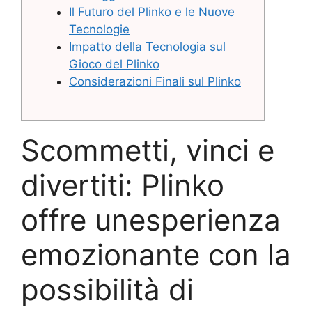
Il Futuro del Plinko e le Nuove
Tecnologie
Impatto della Tecnologia sul
Gioco del Plinko
Considerazioni Finali sul Plinko
Scommetti, vinci e
divertiti: Plinko
offre unesperienza
emozionante con la
possibilità di