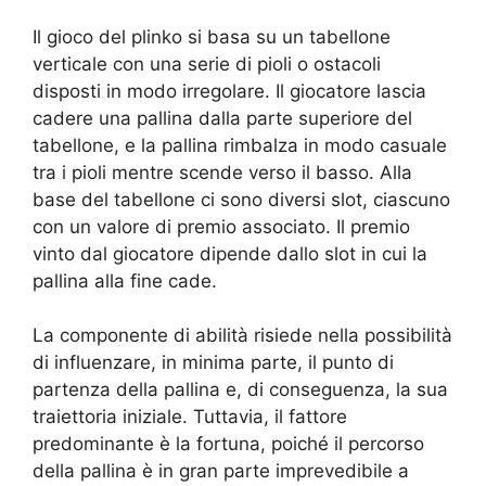
Il gioco del plinko si basa su un tabellone
verticale con una serie di pioli o ostacoli
disposti in modo irregolare. Il giocatore lascia
cadere una pallina dalla parte superiore del
tabellone, e la pallina rimbalza in modo casuale
tra i pioli mentre scende verso il basso. Alla
base del tabellone ci sono diversi slot, ciascuno
con un valore di premio associato. Il premio
vinto dal giocatore dipende dallo slot in cui la
pallina alla fine cade.
La componente di abilità risiede nella possibilità
di influenzare, in minima parte, il punto di
partenza della pallina e, di conseguenza, la sua
traiettoria iniziale. Tuttavia, il fattore
predominante è la fortuna, poiché il percorso
della pallina è in gran parte imprevedibile a