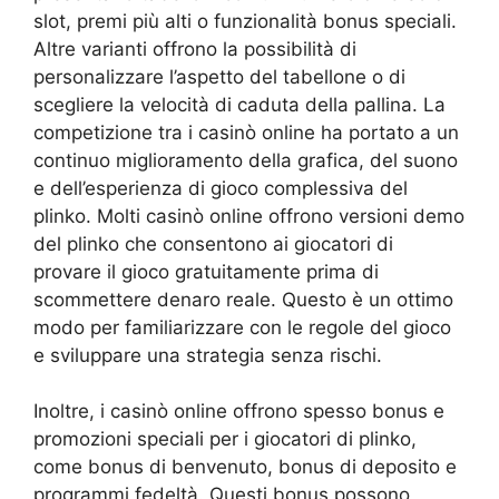
slot, premi più alti o funzionalità bonus speciali.
Altre varianti offrono la possibilità di
personalizzare l’aspetto del tabellone o di
scegliere la velocità di caduta della pallina. La
competizione tra i casinò online ha portato a un
continuo miglioramento della grafica, del suono
e dell’esperienza di gioco complessiva del
plinko. Molti casinò online offrono versioni demo
del plinko che consentono ai giocatori di
provare il gioco gratuitamente prima di
scommettere denaro reale. Questo è un ottimo
modo per familiarizzare con le regole del gioco
e sviluppare una strategia senza rischi.
Inoltre, i casinò online offrono spesso bonus e
promozioni speciali per i giocatori di plinko,
come bonus di benvenuto, bonus di deposito e
programmi fedeltà. Questi bonus possono