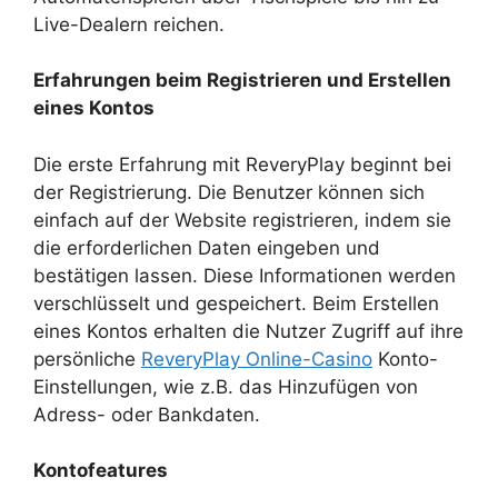
Live-Dealern reichen.
Erfahrungen beim Registrieren und Erstellen
eines Kontos
Die erste Erfahrung mit ReveryPlay beginnt bei
der Registrierung. Die Benutzer können sich
einfach auf der Website registrieren, indem sie
die erforderlichen Daten eingeben und
bestätigen lassen. Diese Informationen werden
verschlüsselt und gespeichert. Beim Erstellen
eines Kontos erhalten die Nutzer Zugriff auf ihre
persönliche
ReveryPlay Online-Casino
Konto-
Einstellungen, wie z.B. das Hinzufügen von
Adress- oder Bankdaten.
Kontofeatures