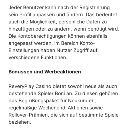
Jeder Benutzer kann nach der Registrierung
sein Profil anpassen und ändern. Das bedeutet
auch die Möglichkeit, persönliche Daten zu
hinzufügen oder zu ändern, wenn benötigt wird.
Die Kontoberechtigungen können ebenfalls
angepasst werden. Im Bereich Konto-
Einstellungen haben Nutzer Zugriff auf
verschiedene Funktionen.
Bonussen und Werbeaktionen
ReveryPlay Casino bietet sowohl neue als auch
bestehende Spieler Boni an. Zu diesen gehören
das Begrüßungspaket für Neukunden,
regelmäßige Wochenend-Aktionen sowie
Rollover-Prämien, die sich auf bestimmte Spiele
beziehen.