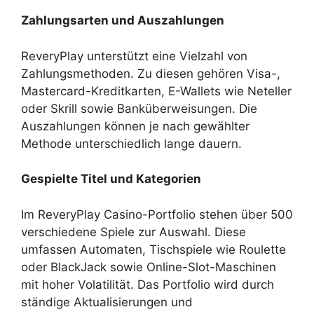
Zahlungsarten und Auszahlungen
ReveryPlay unterstützt eine Vielzahl von
Zahlungsmethoden. Zu diesen gehören Visa-,
Mastercard-Kreditkarten, E-Wallets wie Neteller
oder Skrill sowie Banküberweisungen. Die
Auszahlungen können je nach gewählter
Methode unterschiedlich lange dauern.
Gespielte Titel und Kategorien
Im ReveryPlay Casino-Portfolio stehen über 500
verschiedene Spiele zur Auswahl. Diese
umfassen Automaten, Tischspiele wie Roulette
oder BlackJack sowie Online-Slot-Maschinen
mit hoher Volatilität. Das Portfolio wird durch
ständige Aktualisierungen und