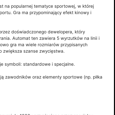
st na popularnej tematyce sportowej, w której
portu. Gra ma przypominający efekt kinowy i
 przez doświadczonego dewelopera, który
ania. Automat ten zawiera 5 wyrzutków na linii i
tkowo gra ma wiele rozmiarów przypisanych
o zwiększa szanse zwycięstwa.
e symboli: standardowe i specjalne.
ą zawodników oraz elementy sportowe (np. piłka