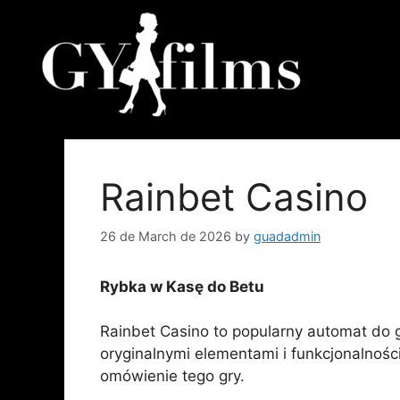
Rainbet Casino
26 de March de 2026
by
guadadmin
Rybka w Kasę do Betu
Rainbet Casino to popularny automat do 
oryginalnymi elementami i funkcjonalnoś
omówienie tego gry.