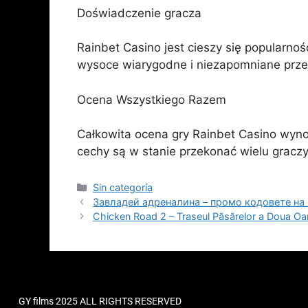
Doświadczenie gracza
Rainbet Casino jest cieszy się popularnośc
wysoce wiarygodne i niezapomniane prze
Ocena Wszystkiego Razem
Całkowita ocena gry Rainbet Casino wynos
cechy są w stanie przekonać wielu gracz
Sin categoría
Завладей адреналина – промо кодовете на 
Chicken Road 2 – Traseul Păsărelor a Doua Oa
GY films 2025 ALL RIGHTS RESERVED