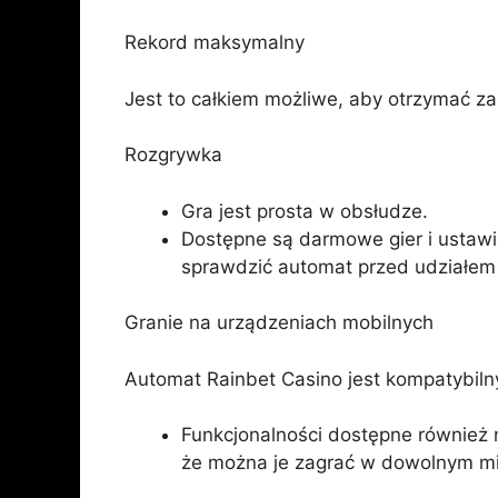
Rekord maksymalny
Jest to całkiem możliwe, aby otrzymać z
Rozgrywka
Gra jest prosta w obsłudze.
Dostępne są darmowe gier i ustawi
sprawdzić automat przed udziałem
Granie na urządzeniach mobilnych
Automat Rainbet Casino jest kompatybilny
Funkcjonalności dostępne również 
że można je zagrać w dowolnym mi