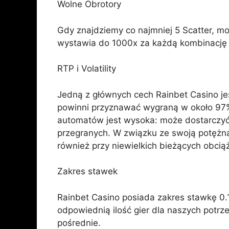
Wolne Obrotory
Gdy znajdziemy co najmniej 5 Scatter, m
wystawia do 1000x za każdą kombinację
RTP i Volatility
Jedną z głównych cech Rainbet Casino je
powinni przyznawać wygraną w około 97% 
automatów jest wysoka: może dostarczyć 
przegranych. W związku ze swoją potężn
również przy niewielkich bieżących obcią
Zakres stawek
Rainbet Casino posiada zakres stawkę 0.
odpowiednią ilość gier dla naszych potr
pośrednie.