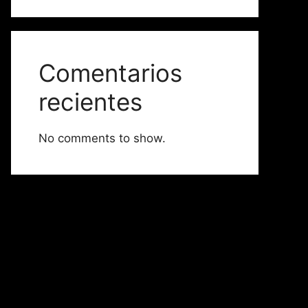
Comentarios
recientes
No comments to show.