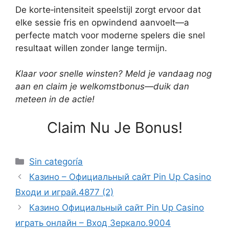
De korte‑intensiteit speelstijl zorgt ervoor dat
elke sessie fris en opwindend aanvoelt—a
perfecte match voor moderne spelers die snel
resultaat willen zonder lange termijn.
Klaar voor snelle winsten? Meld je vandaag nog
aan en claim je welkomstbonus—duik dan
meteen in de actie!
Claim Nu Je Bonus!
Sin categoría
Казино – Официальный сайт Pin Up Casino
Входи и играй.4877 (2)
Казино Официальный сайт Pin Up Casino
играть онлайн – Вход Зеркало.9004