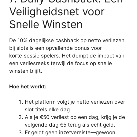
Veiligheidsnet voor
Snelle Winsten
De 10% dagelijkse cashback op netto verliezen
bij slots is een opvallende bonus voor
korte‑sessie spelers. Het dempt de impact van
een verliesreeks terwijl de focus op snelle
winsten blijft.
Hoe het werkt:
Het platform volgt je netto verliezen over
slot titels elke dag.
Als je €50 verliest op een dag, krijg je de
volgende dag €5 terug als echt geld.
Er geldt geen inzetvereiste—gewoon