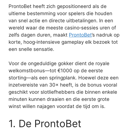
ProntoBet heeft zich gepositioneerd als de
ultieme bestemming voor spelers die houden
van snel actie en directe uitbetalingen. In een
wereld waar de meeste casino‑sessies uren of
zelfs dagen duren, maakt
ProntoBet
’s nadruk op
korte, hoog‑intensieve gameplay elk bezoek tot
een snelle sensatie.
Voor de ongeduldige gokker dient de royale
welkomstbonus—tot €1000 op de eerste
storting—als een springplank. Hoewel deze een
inzetvereiste van 30× heeft, is de bonus vooral
geschikt voor slotliefhebbers die binnen enkele
minuten kunnen draaien en die eerste grote
winst willen najagen voordat de tijd om is.
1. De ProntoBet