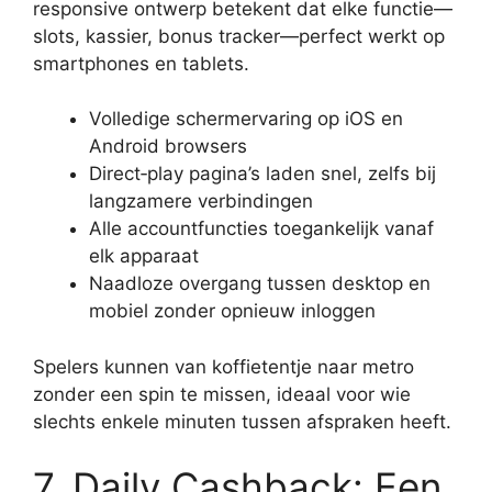
responsive ontwerp betekent dat elke functie—
slots, kassier, bonus tracker—perfect werkt op
smartphones en tablets.
Volledige schermervaring op iOS en
Android browsers
Direct‑play pagina’s laden snel, zelfs bij
langzamere verbindingen
Alle accountfuncties toegankelijk vanaf
elk apparaat
Naadloze overgang tussen desktop en
mobiel zonder opnieuw inloggen
Spelers kunnen van koffietentje naar metro
zonder een spin te missen, ideaal voor wie
slechts enkele minuten tussen afspraken heeft.
7. Daily Cashback: Een