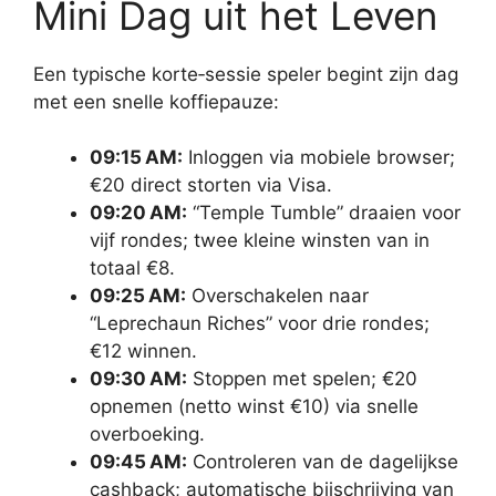
Mini Dag uit het Leven
Een typische korte‑sessie speler begint zijn dag
met een snelle koffiepauze:
09:15 AM:
Inloggen via mobiele browser;
€20 direct storten via Visa.
09:20 AM:
“Temple Tumble” draaien voor
vijf rondes; twee kleine winsten van in
totaal €8.
09:25 AM:
Overschakelen naar
“Leprechaun Riches” voor drie rondes;
€12 winnen.
09:30 AM:
Stoppen met spelen; €20
opnemen (netto winst €10) via snelle
overboeking.
09:45 AM:
Controleren van de dagelijkse
cashback; automatische bijschrijving van