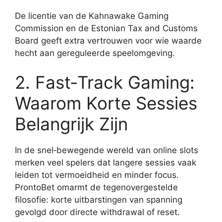
De licentie van de Kahnawake Gaming
Commission en de Estonian Tax and Customs
Board geeft extra vertrouwen voor wie waarde
hecht aan gereguleerde speelomgeving.
2. Fast‑Track Gaming:
Waarom Korte Sessies
Belangrijk Zijn
In de snel‑bewegende wereld van online slots
merken veel spelers dat langere sessies vaak
leiden tot vermoeidheid en minder focus.
ProntoBet omarmt de tegenovergestelde
filosofie: korte uitbarstingen van spanning
gevolgd door directe withdrawal of reset.