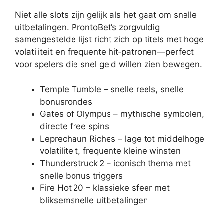
Niet alle slots zijn gelijk als het gaat om snelle
uitbetalingen. ProntoBet’s zorgvuldig
samengestelde lijst richt zich op titels met hoge
volatiliteit en frequente hit‑patronen—perfect
voor spelers die snel geld willen zien bewegen.
Temple Tumble – snelle reels, snelle
bonusrondes
Gates of Olympus – mythische symbolen,
directe free spins
Leprechaun Riches – lage tot middelhoge
volatiliteit, frequente kleine winsten
Thunderstruck 2 – iconisch thema met
snelle bonus triggers
Fire Hot 20 – klassieke sfeer met
bliksemsnelle uitbetalingen