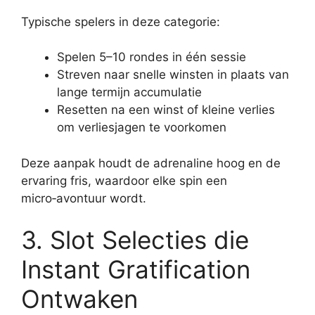
Typische spelers in deze categorie:
Spelen 5–10 rondes in één sessie
Streven naar snelle winsten in plaats van
lange termijn accumulatie
Resetten na een winst of kleine verlies
om verliesjagen te voorkomen
Deze aanpak houdt de adrenaline hoog en de
ervaring fris, waardoor elke spin een
micro‑avontuur wordt.
3. Slot Selecties die
Instant Gratification
Ontwaken