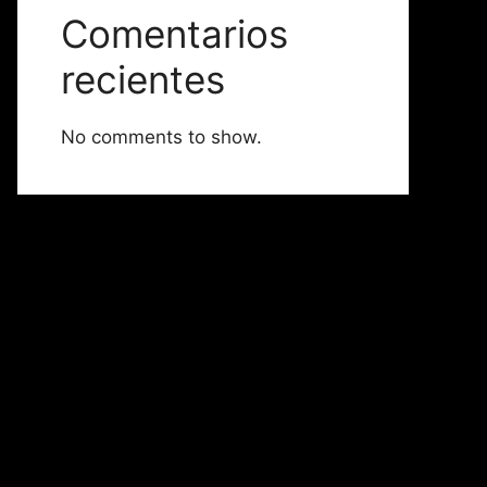
Comentarios
recientes
No comments to show.