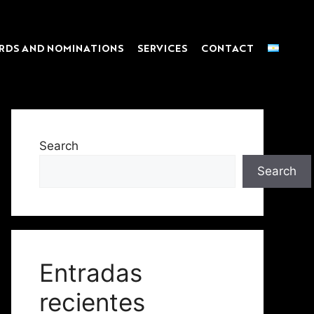
RDS AND NOMINATIONS
SERVICES
CONTACT
Search
Search
Entradas
recientes