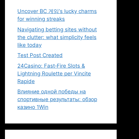
Uncover BC 게임’s lucky charms
for winning streaks
Navigating betting sites without
the clutter: what simplicity feels
like today
Test Post Created
24Casino: Fast‑Fire Slots &
Lightning Roulette per Vincite
Rapide
Влияние одной победы на
спортивные результаты: обзор
казино 1Win