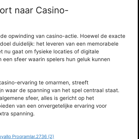
ort naar Casino-
de opwinding van casino-actie. Hoewel de exacte
 doel duidelijk: het leveren van een memorabele
 nu gaat om fysieke locaties of digitale
an een sfeer waarin spelers hun geluk kunnen
casino-ervaring te omarmen, streeft
n waar de spanning van het spel centraal staat.
lgemene sfeer, alles is gericht op het
ieden van een onvergetelijke ervaring voor
xtra spanning.
oyallq Proqramlar.2736 (2)