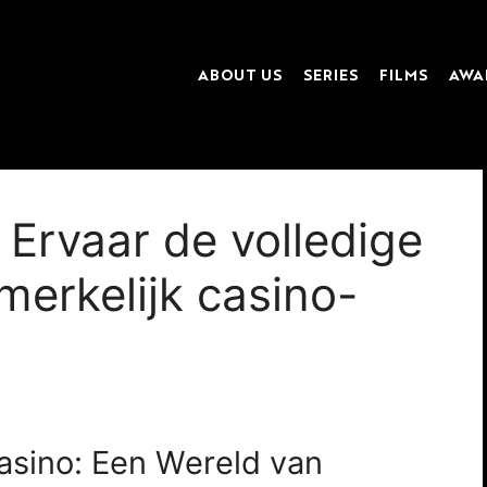
ABOUT US
SERIES
FILMS
AWA
 Ervaar de volledige
erkelijk casino-
asino: Een Wereld van