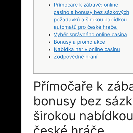
Přímočaře k zábavě: online
casino s bonusy bez sázkových
požadavků a širokou nabídkou
automatů pro české hráče.
Výběr správného online casina
Bonusy a promo akce
Nabídka her v online casinu
Zodpovědné hraní
Přímočaře k zába
bonusy bez sázk
širokou nabídko
české hráče.