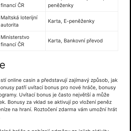
financí ČR
peněženky
Maltská loterijní
Karta, E-peněženky
autorita
Ministerstvo
Karta, Bankovní převod
financí ČR
e
tí online casin a představují zajímavý způsob, jak
 bonusy patří uvítací bonus pro nové hráče, bonusy
ogramy. Uvítací bonus je často největší a může
k. Bonusy za vklad se aktivují po vložení peněz
eníze na hraní. Roztočení zdarma vám umožní hrát
.