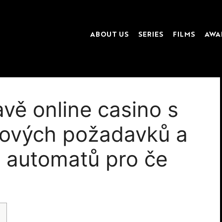
ABOUT US
SERIES
FILMS
AWA
vě online casino s
ových požadavků a
u automatů pro če