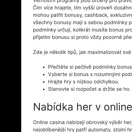
Věrnostní programy jsou určeny pro pravid
Čím více hrajete, tím vyšší úroveň dosáh
mohou patřit bonusy, cashback, exkluzivní
všechny bonusy mají s sebou podmínky pr
podmínky určují, kolikrát musíte bonus pr
přijetím bonusu si proto vždy pozorně př
Zde je několik tipů, jak maximalizovat sv
Přečtěte si pečlivě podmínky bonus
Vyberte si bonus s rozumnými pod
Hrajte hry s nízkou odchylkou.
Stanovte si rozpočet a držte se ho.
Nabídka her v online
Online casina nabízejí obrovský výběr her,
nejoblíbenější hry patří automaty, stolní h