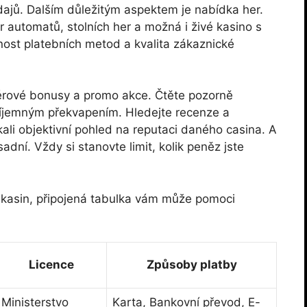
dajů. Dalším důležitým aspektem je nabídka her.
 automatů, stolních her a možná i živé kasino s
pnost platebních metod a kvalita zákaznické
férové bonusy a promo akce. Čtěte pozorně
íjemným překvapením. Hledejte recenze a
ali objektivní pohled na reputaci daného casina. A
ní. Vždy si stanovte limit, kolik peněz jste
e kasin, připojená tabulka vám může pomoci
Licence
Způsoby platby
Ministerstvo
Karta, Bankovní převod, E-