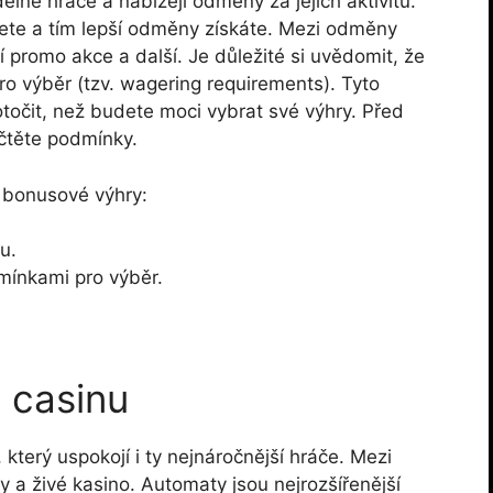
elné hráče a nabízejí odměny za jejich aktivitu.
nete a tím lepší odměny získáte. Mezi odměny
 promo akce a další. Je důležité si uvědomit, že
o výběr (tzv. wagering requirements). Tyto
otočit, než budete moci vybrat své výhry. Před
ečtěte podmínky.
é bonusové výhry:
u.
mínkami pro výběr.
 casinu
 který uspokojí i ty nejnáročnější hráče. Mezi
ry a živé kasino. Automaty jsou nejrozšířenější