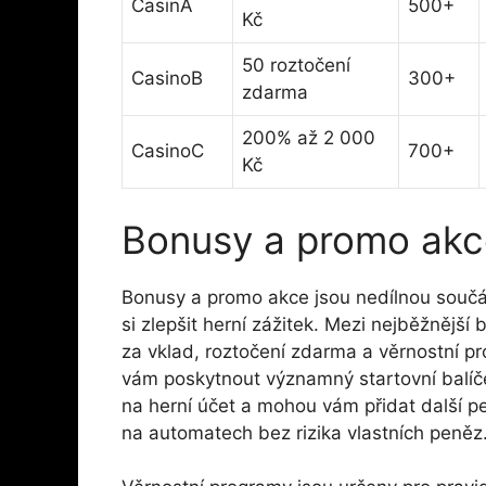
CasinA
500+
Kč
50 roztočení
CasinoB
300+
zdarma
200% až 2 000
CasinoC
700+
Kč
Bonusy a promo akc
Bonusy a promo akce jsou nedílnou součás
si zlepšit herní zážitek. Mezi nejběžnější
za vklad, roztočení zdarma a věrnostní pr
vám poskytnout významný startovní balíče
na herní účet a mohou vám přidat další p
na automatech bez rizika vlastních peněz