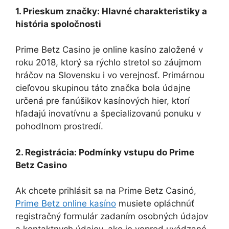
1. Prieskum značky: Hlavné charakteristiky a
história spoločnosti
Prime Betz Casino je online kasíno založené v
roku 2018, ktorý sa rýchlo stretol so záujmom
hráčov na Slovensku i vo verejnosť. Primárnou
cieľovou skupinou táto značka bola údajne
určená pre fanúšikov kasínových hier, ktorí
hľadajú inovatívnu a špecializovanú ponuku v
pohodlnom prostredí.
2. Registrácia: Podmínky vstupu do Prime
Betz Casino
Ak chcete prihlásit sa na Prime Betz Casinó,
Prime Betz online kasíno
musiete opláchnúť
registračný formulár zadaním osobných údajov