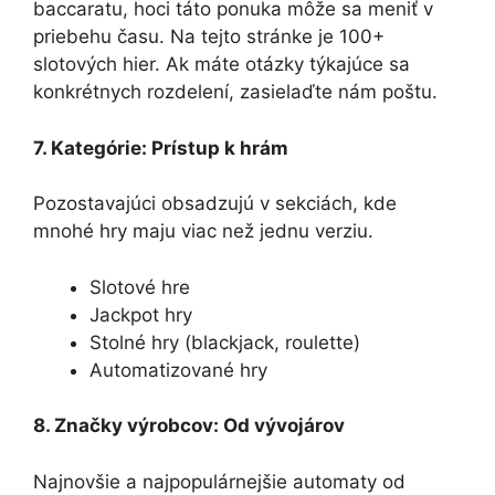
baccaratu, hoci táto ponuka môže sa meniť v
priebehu času. Na tejto stránke je 100+
slotových hier. Ak máte otázky týkajúce sa
konkrétnych rozdelení, zasielaďte nám poštu.
7. Kategórie: Prístup k hrám
Pozostavajúci obsadzujú v sekciách, kde
mnohé hry maju viac než jednu verziu.
Slotové hre
Jackpot hry
Stolné hry (blackjack, roulette)
Automatizované hry
8. Značky výrobcov: Od vývojárov
Najnovšie a najpopulárnejšie automaty od