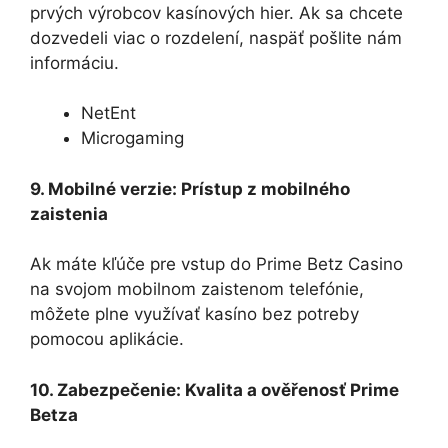
prvých výrobcov kasínových hier. Ak sa chcete
dozvedeli viac o rozdelení, naspäť pošlite nám
informáciu.
NetEnt
Microgaming
9. Mobilné verzie: Prístup z mobilného
zaistenia
Ak máte kľúče pre vstup do Prime Betz Casino
na svojom mobilnom zaistenom telefónie,
môžete plne využívať kasíno bez potreby
pomocou aplikácie.
10. Zabezpečenie: Kvalita a ověřenosť Prime
Betza