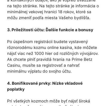
a kontaktnych údajov, ako je vopred uvádzané
na tejto stránke. Na tejto stránke je informácia o
minimálnej vekovej hranici 18 rokov, ktoré sa
môžu zmeniť podľa miesta Vašeho bydlišťa.
3. Príležitosti účtu: Ďalšie funkcie a bonusy
Po úspešnom registrácii budete vystavený
rôznorodému kozmu online kasína, kde môžete
nájsť viac než 1000 hier od rozličných vývojárov.
Ak chcete plniť pravidlá hrania na Prime Betz
Casinu, musíte sa registrovať a nahrať
minimálnu výplatu do svojho účtu.
4. Bonifikované prvky: Nízke vkladové
poplatky
Pri všetkých kozmoch môže byť nájsť široká