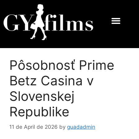
Pôsobnosť Prime
Betz Casina v
Slovenskej
Republike
11 de April de 2026
by
guadadmin