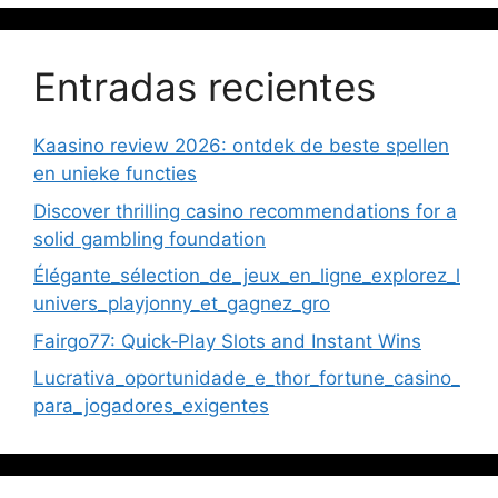
Entradas recientes
Kaasino review 2026: ontdek de beste spellen
en unieke functies
Discover thrilling casino recommendations for a
solid gambling foundation
Élégante_sélection_de_jeux_en_ligne_explorez_l
univers_playjonny_et_gagnez_gro
Fairgo77: Quick‑Play Slots and Instant Wins
Lucrativa_oportunidade_e_thor_fortune_casino_
para_jogadores_exigentes