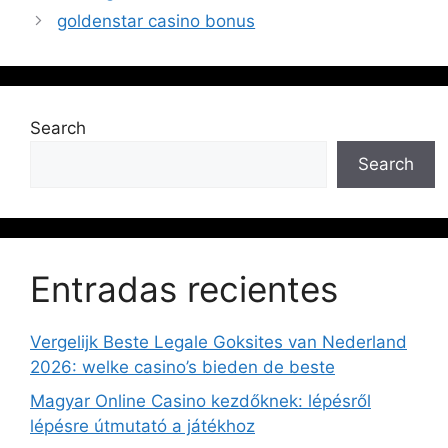
goldenstar casino bonus
Search
Search
Entradas recientes
Vergelijk Beste Legale Goksites van Nederland
2026: welke casino’s bieden de beste
Magyar Online Casino kezdőknek: lépésről
lépésre útmutató a játékhoz