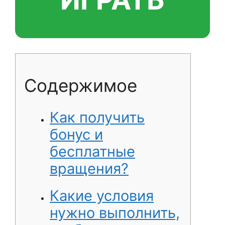
Содержимое
Как получить
бонус и
бесплатные
вращения?
Какие условия
нужно выполнить,